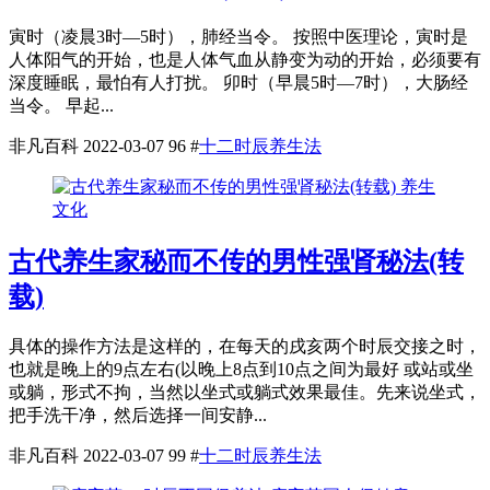
寅时（凌晨3时—5时），肺经当令。 按照中医理论，寅时是
人体阳气的开始，也是人体气血从静变为动的开始，必须要有
深度睡眠，最怕有人打扰。 卯时（早晨5时—7时），大肠经
当令。 早起...
非凡百科
2022-03-07
96
#
十二时辰养生法
养生
文化
古代养生家秘而不传的男性强肾秘法(转
载)
具体的操作方法是这样的，在每天的戌亥两个时辰交接之时，
也就是晚上的9点左右(以晚上8点到10点之间为最好 或站或坐
或躺，形式不拘，当然以坐式或躺式效果最佳。先来说坐式，
把手洗干净，然后选择一间安静...
非凡百科
2022-03-07
99
#
十二时辰养生法