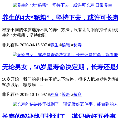
日常养生
养生的4大“秘籍”，坚持下去，或许可长
根据不同的体质选择不同的养生方法，只有让阴阳保持平衡状
生的4大秘籍，坚持做到...
非凡百科
2020-04-15
607
#
养生
#
秘籍
#
长寿
无论男女，50岁是寿命决定期，长寿还
50岁开始，我们的身体在不断走下坡路，很多人把50岁称为
50岁以后，糖尿病，...
非凡百科
2019-10-17
597
#
寿命
#
长寿
#
短命
长寿的秘诀终于找到了，谨记做好五件事