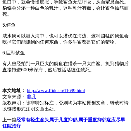
鱼口中，就会慢慢膨胀，导致鲨鱼无法呼吸，从而窒息而死。
豹鳐会分泌一种白色的乳汁，这种乳汁有毒，会让鲨鱼抽筋而
死。
5.鳄鱼
咸水鳄可以潜入海中，也可以潜伏在海边。这种凶猛的鳄鱼会
吃掉它们能抓到的任何东西，许多牛鲨都是它们的猎物。
6.巨型鱿鱼
有人曾经拍到一只巨大的鱿鱼在猎杀一只大白鲨。抓到猎物后
直接拖进600米深海，然后被活活缠住致死。
本文地址：
http://www.ffidc.cn/11699.html
文章来源：
非凡
版权声明：
除非特别标注，否则均为本站原创文章，转载时请
以链接形式注明文章出处。
上一篇
经常有轻生念头属于几度抑郁,属于重度抑郁症应尽早
住院治疗