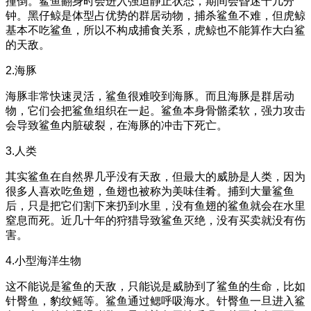
撞倒。鲨鱼翻身时会进入强迫静止状态，期间会昏迷十几分
钟。黑仔鲸是体型占优势的群居动物，捕杀鲨鱼不难，但虎鲸
基本不吃鲨鱼，所以不构成捕食关系，虎鲸也不能算作大白鲨
的天敌。
2.海豚
海豚非常快速灵活，鲨鱼很难咬到海豚。而且海豚是群居动
物，它们会把鲨鱼组织在一起。鲨鱼本身骨骼柔软，强力攻击
会导致鲨鱼内脏破裂，在海豚的冲击下死亡。
3.人类
其实鲨鱼在自然界几乎没有天敌，但最大的威胁是人类，因为
很多人喜欢吃鱼翅，鱼翅也被称为美味佳肴。捕到大量鲨鱼
后，只是把它们割下来扔到水里，没有鱼翅的鲨鱼就会在水里
窒息而死。近几十年的狩猎导致鲨鱼灭绝，没有买卖就没有伤
害。
4.小型海洋生物
这不能说是鲨鱼的天敌，只能说是威胁到了鲨鱼的生命，比如
针臀鱼，豹纹鳐等。鲨鱼通过鳃呼吸海水。针臀鱼一旦进入鲨