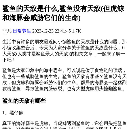
鲨鱼的天敌是什么,鲨鱼没有天敌(但虎鲸
和海豚会威胁它们的生命)
非凡
日常养生
2023-12-23 22:41:45
1.7K
生活中有许多的朋友最近问小编鲨鱼的天敌是什么的问题，那
小编收集整合后，今天为大家分享关于鲨鱼的天敌是什么，6
大天敌(人类才是鲨鱼最大的天敌)的相关文章，一起来了解一
下吧！
鲨鱼是大家印象中的海中霸主。可以说是位于食物链的顶端，
但也有一些威胁鲨鱼的生物。鲨鱼的天敌有哪些？鲨鱼没有天
敌，但虎鲸和海豚会威胁它们的生命。群居的海豚会一起猛烈
攻击鲨鱼，导致鲨鱼内脏破裂。也有大型虎鲸用头撞翻鲨鱼。
鲨鱼的天敌有哪些
1。黑仔鲸
真正的海洋霸主是虎鲸。当虎鲸遇到鲨鱼时，它会用头把鲨鱼