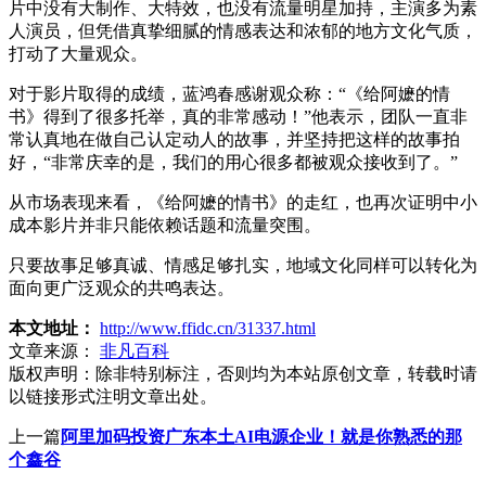
片中没有大制作、大特效，也没有流量明星加持，主演多为素
人演员，但凭借真挚细腻的情感表达和浓郁的地方文化气质，
打动了大量观众。
对于影片取得的成绩，蓝鸿春感谢观众称：“《给阿嬷的情
书》得到了很多托举，真的非常感动！”他表示，团队一直非
常认真地在做自己认定动人的故事，并坚持把这样的故事拍
好，“非常庆幸的是，我们的用心很多都被观众接收到了。”
从市场表现来看，《给阿嬷的情书》的走红，也再次证明中小
成本影片并非只能依赖话题和流量突围。
只要故事足够真诚、情感足够扎实，地域文化同样可以转化为
面向更广泛观众的共鸣表达。
本文地址：
http://www.ffidc.cn/31337.html
文章来源：
非凡百科
版权声明：
除非特别标注，否则均为本站原创文章，转载时请
以链接形式注明文章出处。
上一篇
阿里加码投资广东本土AI电源企业！就是你熟悉的那
个鑫谷