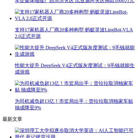
车企集体驰援广西洪涝灾区 比亚迪向灾区捐款1000万元
支持17家机器人厂商20多种构型 蚂蚁灵波LingBot-VLA
2.0正式开源
性能大提升 DeepSeek V4正式版灰度测试：9毛钱就能生
成游戏
为司机减负超13亿！市监局出手：货拉拉取消独家车贴
抽成降至9%
最新文章