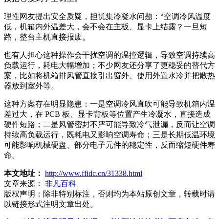
理性网友提出安全质疑，担忧集冷凝水问题：“空调冷风温度
低，机箱内外温差大，会不会在主板、显卡上结露？一旦短
路，整台主机直接报废。
也有人担心这种操作会干扰空调的温控逻辑，导致空调持续高
负载运行，耗电大幅增加；不少网友还分享了更稳妥的替代方
案，比如将机箱排风管直接引出窗外、使用外置水冷并把散热
器放到室外等。
这种方案存在明显隐患：一是空调冷风直吹可能导致机箱内温
差过大，在 PCB 板、显卡背板等位置产生冷凝水，直接造成
硬件短路；二是风管密封不严可能导致冷气泄漏，反而让空调
持续高负载运行，既耗电又影响空调寿命；三是长期低温环境
可能影响机械硬盘、部分电子元件的稳定性，反而缩短硬件寿
命。
本文地址：
http://www.ffidc.cn/31338.html
文章来源：
非凡百科
版权声明：
除非特别标注，否则均为本站原创文章，转载时请
以链接形式注明文章出处。