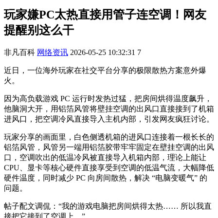
玩家嫌PC太热直接用管子连空调！网友
提醒别这么干
非凡百科
网络资讯
2026-05-25 10:32:31
7
近日，一位海外玩家在社交平台分享的极限散热方案意外爆
火。
因为高负载游戏 PC 运行时发热过猛，把房间烘得温度飙升，
他脑洞大开，用铝箔风管将壁挂空调的出风口直接接到了机箱
进风口，把空调冷风直接导入主机内部，引发网友疯狂讨论。
玩家分享的画面里，白色侧透机箱的进风口连接着一根长长的
铝箔风管，风管另一端用铝箔胶带牢牢固定在壁挂空调的出风
口，空调吹出的低温冷风被直接导入机箱内部，理论上能让
CPU、显卡等核心硬件直接享受到空调的低温气流，大幅降低
硬件温度，同时减少 PC 向房间散热，解决 “电脑变暖气” 的
问题。
帖子配文调侃：“我的游戏电脑把房间烘得太热…… 所以我直
接把它接到了空调上。”