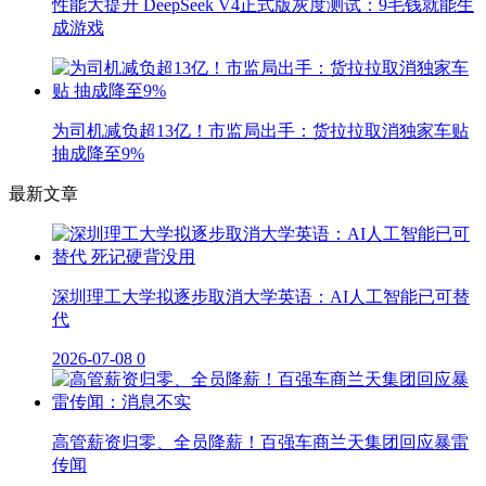
性能大提升 DeepSeek V4正式版灰度测试：9毛钱就能生
成游戏
为司机减负超13亿！市监局出手：货拉拉取消独家车贴
抽成降至9%
最新文章
深圳理工大学拟逐步取消大学英语：AI人工智能已可替
代
2026-07-08
0
高管薪资归零、全员降薪！百强车商兰天集团回应暴雷
传闻