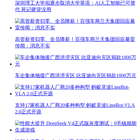
深圳理工大学拟逐步取消大学英语：AI人工智能已可替
代 死记硬背没用
高管薪资归零、全员降薪！百强车商兰天集团回应暴雷
传闻：消息不实
车企集体驰援广西洪涝灾区 比亚迪向灾区捐款1000万元
支持17家机器人厂商20多种构型 蚂蚁灵波LingBot-VLA
2.0正式开源