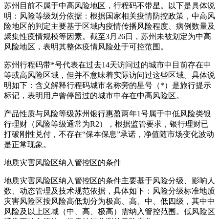
苏州目前不属于中高风险地区，行程码不带星。以下是具体说
明：风险等级划分依据：根据国家相关疫情防控政策，中高风
险地区的判定主要基于区域内疫情传播风险程度、病例数量及
聚集性疫情规模等因素。截至3月26日，苏州未被划定为中高
风险地区，表明其整体疫情风险处于可控范围。
苏州行程码带*号代表在过去14天访问过的城市中目前存在中
等或高风险区域，但并不意味着实际访问过这些区域。具体说
明如下：含义解释行程码城市名称旁的星号（*）是旅行提示
标记，表明用户曾停留过的城市中存在中高风险区。
产品性质与风险等级苏州银行惠盈两年1号属于中低风险类银
行理财（风险等级通常为R2），根据监管要求，银行理财已
打破刚性兑付，不存在“保本保息”承诺，净值随市场变化波动
是正常现象。
地质灾害风险区纳入管控区的条件
地质灾害风险区纳入管控区的条件主要基于风险分级、影响人
数、动态管理及技术规范依据，具体如下：风险分级标准地质
灾害风险区按风险高低划分为极高、高、中、低四级，其中中
风险及以上区域（中、高、极高）需纳入管控范围。低风险区