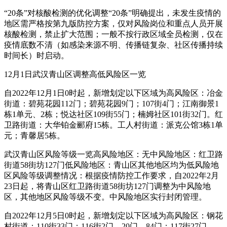
“20条”对核酸检测的优化调整“20条”明确提出，未发生疫情的
地区需严格按第九版防控方案，仅对风险岗位和重点人员开展
核酸检测，禁止扩大范围；一般不按行政区域全员检测，仅在
疫情底数不清（如感染来源不明、传播链复杂、社区传播持续
时间长）时启动。
12月1日武汉青山区调整高低风险区一览
自2022年12月1日0时起，新增划定以下区域为高风险区：冶金
街道：碧苑花园112门；碧苑花园9门；107街4门；江南御景1
栋1单元、2栋；悦达社区109街55门；楠姆社区101街32门。红
卫路街道：大华铂金郦府15栋。工人村街道：派克公馆3栋1单
元；青馨居5栋。
武汉青山区风险等级一览高风险地区：无中风险地区：红卫路
街道58街坊127门低风险地区：青山区其他地区均为低风险地
区风险等级调整情况：根据疫情防控工作要求，自2022年2月
23日起，将青山区红卫路街道58街坊127门调整为中风险地
区，其他地区风险等级不变。中风险地区实行封闭管理。
自2022年12月5日0时起，新增划定以下区域为高风险区：钢花
村街道：110街33门；116街2门、20门、84门；117街27门、