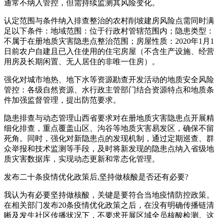
通常不纳入管控，但需持续监测其风险变化。
认定范围与条件纳入排查整治的农村削坡建房风险点需同时满
足以下条件：地域范围：位于行政村管辖范围内；隐患类型：
不属于在册地质灾害隐患点整治范围；房屋性质：2020年1月1
日前农户自建且已入住使用的住宅房屋（不含生产设施、经营
用房及长期闲置、无人居住的非唯一住房）。
强化对城市地热、地下水等资源勘查开发活动的地质安全风险
管控：各级自然资源、水行政主管部门结合资源特点和地质条
件加强监督管理，提出防范要求。
隐患排查与动态管理山西省要求对在册地质灾害隐患点开展精
细化排查，重点覆盖山区、沟谷等地质灾害易发区，确保不留
死角。同时，强化对新隐患点的发现机制，通过定期巡查、群
众举报和技术监测等手段，及时将新发现的隐患点纳入省级地
质灾害数据库，实现动态更新和常态化管理。
发布二十条疫情优化政策后,坚持做核酸是否还有必要?
我认为有必要坚持做核酸，关键是要符合当地疫情防控政策。
在相关部门发布20条疫情优化政策之后，在没有明确传播链清
晰及发生社区传播状况下，不要求开展区域全员核酸检测。这