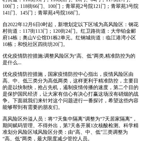
100门；118街66门、100门；青翠苑2号院121门；青翠苑3号院
141门、145门；青翠苑4号院168门。
自2022年12月6日0时起，新增划定以下区域为高风险区：钢花
村街道：117街113门；120街24门。红卫路街道：大华铂金郦
府14栋；奥山V公馆D1栋2单元。红钢城街道：临江港湾小区
10栋；和悦社区四街坊20门。
优化疫情防控措施:调整风险区为“高、低”两类,精准防控为的
是什么...
优化疫情防控措施，国家疫情防控中心指出，疫情风险区由
高、中、低三类分为高低两类，这样更利于精准防控，主要目
的是以快制快，抢占先机，遏制疫情传播的速度，第二个目的
是保护国民经济，让大家有信心有决心打赢这场没有硝烟的战
争。下面就我们来针对这个问题进行一番探讨，希望这些内容
能够帮到有需要的朋友们。
高风险区外溢人员：将“7天集中隔离”调整为“7天居家隔离”，
期间赋码管理、不得外出，第7天各开展1次核酸检测。科学精
准划分风险区域风险区分类：由“高、中、低”三类调整为
“高、低”两类，最大限度减少管控人员。