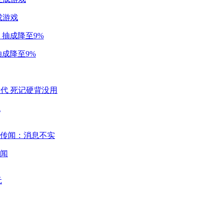
成游戏
成降至9%
代
闻