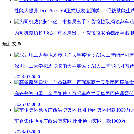
性能大提升 DeepSeek V4正式版灰度测试：9毛钱就能生
为司机减负超13亿！市监局出手：货拉拉取消独家车贴 抽
最新文章
深圳理工大学拟逐步取消大学英语：AI人工智能已可替
2026-07-08
0
高管薪资归零、全员降薪！百强车商兰天集团回应暴雷传
2026-07-08
0
车企集体驰援广西洪涝灾区 比亚迪向灾区捐款1000万
2026-07-08
0