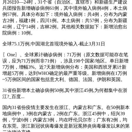
月26日0—24时，31个省（自治区、直辖市）和新疆生产建设
兵团报告新增确诊病例61例，其中境外输入病例4例，本土病
例57例。具体分布如下：境外输入病例：共4例，分布为内蒙
古2例，福建1例，四川1例。本土病例：共57例，分布为新疆
41例，辽宁14例，吉林2例。其他相关数据如下：新增治愈出
院病例：10例。
全球75.1万例,中国湖北首现境外输入-截止3月31日
〖One〗、全球累计确诊病例：71万例（原文数据可能存在笔
误，应为71万例而非71例），涉及198个国家/地区。单日新增
7万例，增幅3%。近7天新增病例分布：美国和西班牙累计新
增超5万例，达到WHO确定的最严重等级。新增病例在1万例
~5万例区间的国家包括意大利、德国、法国、伊朗和英国。
31省份新增本土确诊病例50例,其中浙江45例,为何都集中在浙
江?_百度...
国内31省份疫情主要发生在浙江、内蒙古和广东。在50例新本
地病例中，3例在内蒙古，2例在广东。浙江45例中，绍兴39
例，宁波6例；内蒙古3例，均在呼伦贝尔市；广东有2例，均
在东莞。浙江新冠状病毒爆发是新冠冕肺炎病毒爆发以来的第