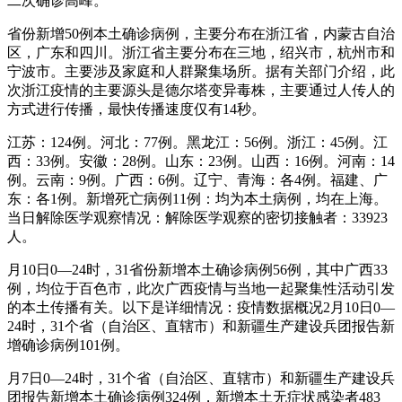
二次确诊高峰。
省份新增50例本土确诊病例，主要分布在浙江省，内蒙古自治
区，广东和四川。浙江省主要分布在三地，绍兴市，杭州市和
宁波市。主要涉及家庭和人群聚集场所。据有关部门介绍，此
次浙江疫情的主要源头是德尔塔变异毒株，主要通过人传人的
方式进行传播，最快传播速度仅有14秒。
江苏：124例。河北：77例。黑龙江：56例。浙江：45例。江
西：33例。安徽：28例。山东：23例。山西：16例。河南：14
例。云南：9例。广西：6例。辽宁、青海：各4例。福建、广
东：各1例。新增死亡病例11例：均为本土病例，均在上海。
当日解除医学观察情况：解除医学观察的密切接触者：33923
人。
月10日0—24时，31省份新增本土确诊病例56例，其中广西33
例，均位于百色市，此次广西疫情与当地一起聚集性活动引发
的本土传播有关。以下是详细情况：疫情数据概况2月10日0—
24时，31个省（自治区、直辖市）和新疆生产建设兵团报告新
增确诊病例101例。
月7日0—24时，31个省（自治区、直辖市）和新疆生产建设兵
团报告新增本土确诊病例324例，新增本土无症状感染者483