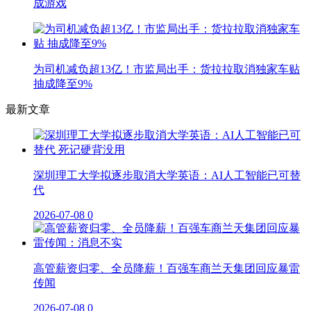
成游戏
为司机减负超13亿！市监局出手：货拉拉取消独家车贴
抽成降至9%
最新文章
深圳理工大学拟逐步取消大学英语：AI人工智能已可替
代
2026-07-08
0
高管薪资归零、全员降薪！百强车商兰天集团回应暴雷
传闻
2026-07-08
0