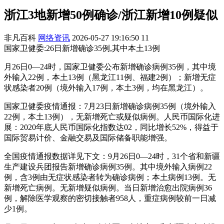
浙江3地新增50例确诊/浙江新增10例疑似
非凡百科
网络资讯
2026-05-27 19:16:50
11
国家卫健委:26日新增确诊35例,其中本土13例
月26日0—24时，国家卫健委公布新增确诊病例35例，其中境
外输入22例，本土13例（黑龙江11例、福建2例）；新增无症
状感染者20例（境外输入17例，本土3例，均在黑龙江）。
国家卫健委疫情通报：7月23日新增确诊病例35例（境外输入
22例，本土13例），无新增死亡或疑似病例。人民币国际化进
展：2020年底人民币国际化指数达02，同比增长52%，得益于
国际贸易计价、金融交易及国际储备职能增强。
全国疫情通报数据详见下文：9月26日0—24时，31个省和新疆
生产建设兵团报告新增确诊病例35例。其中境外输入病例22
例，含3例由无症状感染者转为确诊病例；本土病例13例。无
新增死亡病例。无新增疑似病例。当日新增治愈出院病例36
例，解除医学观察的密切接触者958人，重症病例较前一日减
少1例。