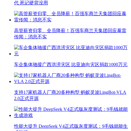
代 死记硬背没用
高管薪资归零、全员降薪！百强车商兰天集团回应暴雷
传闻：消息不实
车企集体驰援广西洪涝灾区 比亚迪向灾区捐款1000万元
支持17家机器人厂商20多种构型 蚂蚁灵波LingBot-VLA
2.0正式开源
性能大提升 DeepSeek V4正式版灰度测试：9毛钱就能生