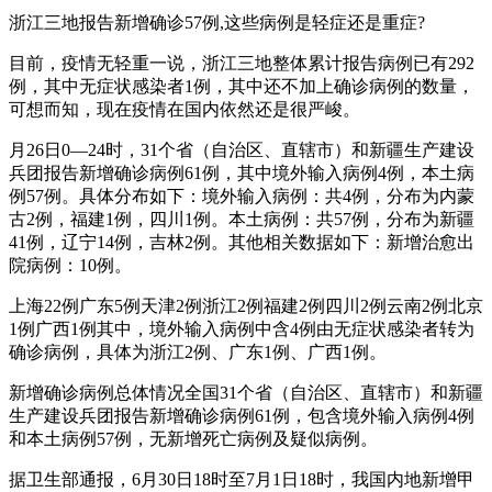
浙江三地报告新增确诊57例,这些病例是轻症还是重症?
目前，疫情无轻重一说，浙江三地整体累计报告病例已有292
例，其中无症状感染者1例，其中还不加上确诊病例的数量，
可想而知，现在疫情在国内依然还是很严峻。
月26日0—24时，31个省（自治区、直辖市）和新疆生产建设
兵团报告新增确诊病例61例，其中境外输入病例4例，本土病
例57例。具体分布如下：境外输入病例：共4例，分布为内蒙
古2例，福建1例，四川1例。本土病例：共57例，分布为新疆
41例，辽宁14例，吉林2例。其他相关数据如下：新增治愈出
院病例：10例。
上海22例广东5例天津2例浙江2例福建2例四川2例云南2例北京
1例广西1例其中，境外输入病例中含4例由无症状感染者转为
确诊病例，具体为浙江2例、广东1例、广西1例。
新增确诊病例总体情况全国31个省（自治区、直辖市）和新疆
生产建设兵团报告新增确诊病例61例，包含境外输入病例4例
和本土病例57例，无新增死亡病例及疑似病例。
据卫生部通报，6月30日18时至7月1日18时，我国内地新增甲