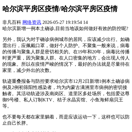
哈尔滨平房区疫情/哈尔滨平房区疫情
非凡百科
网络资讯
2026-05-27 19:19:54
14
哈尔滨新增一例本土确诊,目前当地该如何做好有效的防控呢?
另外，我认为对于确诊病例城市的居民，应该减少出行。如确
需出行，应佩戴口罩，做好个人防护。不聚集一般来说，病毒
的传播与聚集人群是密切相关的。在19年和20年，病毒比传播
时更严重，因为聚集人群。在人口密集的地方，会出现人传人
的现象。所以在疫情严峻的情况下，最好的办法就是尽量待在
家里，减少外出的次数。
轨迹重叠报备与防控要求哈尔滨市12月2日新增1例本土确诊病
例及2例初筛阳性感染者，均为内蒙古满洲里市病例的密切接
触者。其活动轨迹涉及南岗区、道里区多处场所，包括爱达尊
御9号楼、私人订制KTV、桔子水晶宾馆、小鱼海鲜扇贝王
等。
也不要每天都在家里躺着，而是应该运动一下，这样也可以防
止自己长胖。