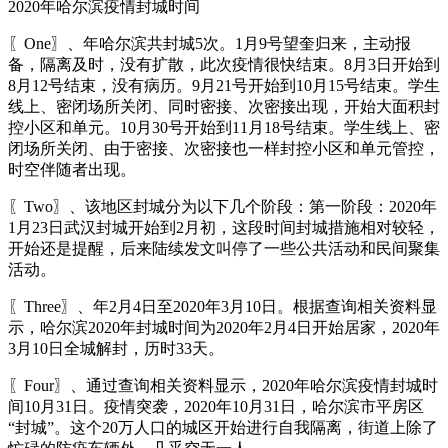
2020年哈尔滨疫情封城时间
〖One〗、年哈尔滨共封城5次。1月9号望奎归来，主动报
备，隔离及时，没有扩散，此次疫情很快结束。8月3日开始到
8月12号结束，没有病历。9月21号开始到10月15号结束。学生
线上、密闭场所关闭、同时密接、次密接出现，开始大面积封
控小区和单元。10月30号开始到11月18号结束。学生线上、密
闭场所关闭、由于密接、次密接也一样封控小区和单元管控，
时空伴随者出现。
〖Two〗、该地区封城分为以下几个阶段：第一阶段：2020年
1月23日武汉封城开始到2月初，这段时间封城措施相对较轻，
开始还是提醒，后来陆续发文叫停了一些公共活动和民间聚集
活动。
〖Three〗、年2月4日至2020年3月10日。根据查询相关资料显
示，哈尔滨2020年封城时间为2020年2月4日开始居家，2020年
3月10日全城解封，历时33天。
〖Four〗、通过查询相关资料显示，2020年哈尔滨疫情封城时
间10月31日。疫情突袭，2020年10月31日，哈尔滨市平房区
“封城”。这个20万人口的城区开始进行自我隔离，街道上除了