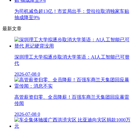
为司机减负超13亿！市监局出手：货拉拉取消独家车贴
抽成降至9%
最新文章
深圳理工大学拟逐步取消大学英语：AI人工智能已可替
代
2026-07-08
0
高管薪资归零、全员降薪！百强车商兰天集团回应暴雷
传闻
2026-07-08
0