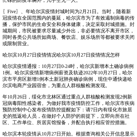
忙碌的防疫车辆外，几乎空无一人。
〖Five〗、年哈尔滨疫情封城时间为2月21日。当时，随着新
冠疫情在全国范围内的蔓延，哈尔滨市为了有效遏制病毒的传
播，保护市民的生命安全和身体健康，决定采取封城措施。封
城期间，市民被要求尽量减少外出，非必要情况不离开市区，
同时各类公共场所如商场、餐饮店、娱乐场所等都被要求关闭
或限制营业。
哈尔滨10月27日疫情情况哈尔滨10月27日疫情情况怎样
哈尔滨疫情通报：10月27日0-24时，哈尔滨新增本土确诊病例
1例。哈尔滨疫情新增病例薪资及轨迹2022年10月27日，哈尔
滨市平房区新增1例本土新冠肺炎确诊病例，现住中通快递哈
尔滨电商产业园宿舍，为重点人群核酸检测发现。
年10月26日，绥化市北林区通过重点人群核酸检测发现2例新
冠病毒阳性感染者。为做好我市疫情防控工作，哈尔滨市疾病
预防控制中心发布疫情防控提醒如下：请7日内有绥化市旅居
史的抵返哈人员，在做好个人防护的前提下，立即向所在社
区、工作单位、所居宾馆报备，并配合执行相应管控措施。
哈尔滨本轮疫情从10月27日开始。根据查询相关公开信息显示