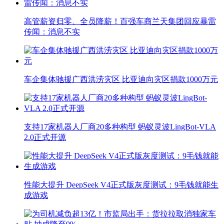
高管薪资归零、全员降薪！百强车商兰天集团回应暴雷
传闻：消息不实
车企集体驰援广西洪涝灾区 比亚迪向灾区捐款1000万元
支持17家机器人厂商20多种构型 蚂蚁灵波LingBot-VLA
2.0正式开源
性能大提升 DeepSeek V4正式版灰度测试：9毛钱就能生
成游戏