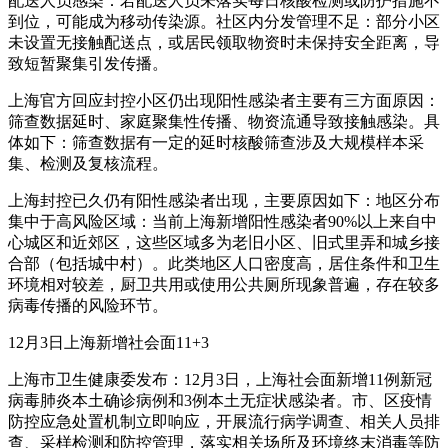
配送人员感染：若配送人员未落实每日核酸检测或防护措施不
到位，可能成为移动传染源。社区内分发管理不足：部分小区
未设置无接触配送点，或居民领取物资时未保持安全距离，导
致短暂聚集引发传播。
上海官方回应封控小区仍出现阳性感染者主要有三方面原因：
筛查数据延时、家庭聚集性传播、物资流通导致接触感染。具
体如下：筛查数据有一定的延时核酸筛查涉及大规模样本采
集、检测及复核流程。
上海封控已久仍有阳性感染者出现，主要原因如下：地区分布
集中于高风险区域：当前上海新增阳性感染者90%以上来自中
心城区和近郊区，这些区域多为老旧小区、旧式里弄和城乡接
合部（包括城中村）。此类地区人口密度高，居住条件和卫生
环境相对较差，厨卫共用或使用公共厕所现象普遍，存在较多
病毒传播的风险环节。
12月3日上海新增社会面11+3
上海市卫生健康委发布：12月3日，上海社会面新增11例新冠
病毒肺炎本土确诊病例和3例本土无症状感染者。市、区疫情
防控应急处置机制立即响应，开展流行病学调查、相关人员排
查、采样检测和防控管理，落实相关场所及环境终末消毒等防