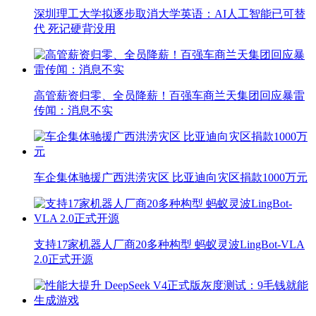
深圳理工大学拟逐步取消大学英语：AI人工智能已可替
代 死记硬背没用
高管薪资归零、全员降薪！百强车商兰天集团回应暴雷
传闻：消息不实
车企集体驰援广西洪涝灾区 比亚迪向灾区捐款1000万元
支持17家机器人厂商20多种构型 蚂蚁灵波LingBot-VLA
2.0正式开源