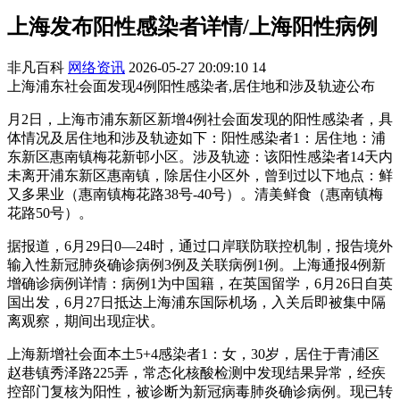
上海发布阳性感染者详情/上海阳性病例
非凡百科
网络资讯
2026-05-27 20:09:10
14
上海浦东社会面发现4例阳性感染者,居住地和涉及轨迹公布
月2日，上海市浦东新区新增4例社会面发现的阳性感染者，具
体情况及居住地和涉及轨迹如下：阳性感染者1：居住地：浦
东新区惠南镇梅花新邨小区。涉及轨迹：该阳性感染者14天内
未离开浦东新区惠南镇，除居住小区外，曾到过以下地点：鲜
又多果业（惠南镇梅花路38号-40号）。清美鲜食（惠南镇梅
花路50号）。
据报道，6月29日0—24时，通过口岸联防联控机制，报告境外
输入性新冠肺炎确诊病例3例及关联病例1例。上海通报4例新
增确诊病例详情：病例1为中国籍，在英国留学，6月26日自英
国出发，6月27日抵达上海浦东国际机场，入关后即被集中隔
离观察，期间出现症状。
上海新增社会面本土5+4感染者1：女，30岁，居住于青浦区
赵巷镇秀泽路225弄，常态化核酸检测中发现结果异常，经疾
控部门复核为阳性，被诊断为新冠病毒肺炎确诊病例。现已转