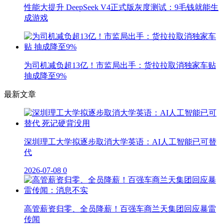
性能大提升 DeepSeek V4正式版灰度测试：9毛钱就能生
成游戏
为司机减负超13亿！市监局出手：货拉拉取消独家车贴
抽成降至9%
最新文章
深圳理工大学拟逐步取消大学英语：AI人工智能已可替
代
2026-07-08
0
高管薪资归零、全员降薪！百强车商兰天集团回应暴雷
传闻