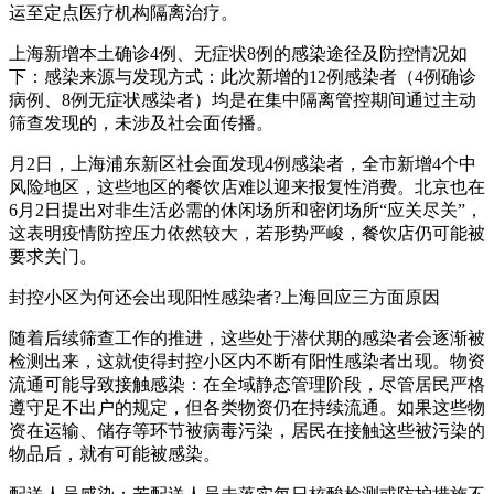
运至定点医疗机构隔离治疗。
上海新增本土确诊4例、无症状8例的感染途径及防控情况如
下：感染来源与发现方式：此次新增的12例感染者（4例确诊
病例、8例无症状感染者）均是在集中隔离管控期间通过主动
筛查发现的，未涉及社会面传播。
月2日，上海浦东新区社会面发现4例感染者，全市新增4个中
风险地区，这些地区的餐饮店难以迎来报复性消费。北京也在
6月2日提出对非生活必需的休闲场所和密闭场所“应关尽关”，
这表明疫情防控压力依然较大，若形势严峻，餐饮店仍可能被
要求关门。
封控小区为何还会出现阳性感染者?上海回应三方面原因
随着后续筛查工作的推进，这些处于潜伏期的感染者会逐渐被
检测出来，这就使得封控小区内不断有阳性感染者出现。物资
流通可能导致接触感染：在全域静态管理阶段，尽管居民严格
遵守足不出户的规定，但各类物资仍在持续流通。如果这些物
资在运输、储存等环节被病毒污染，居民在接触这些被污染的
物品后，就有可能被感染。