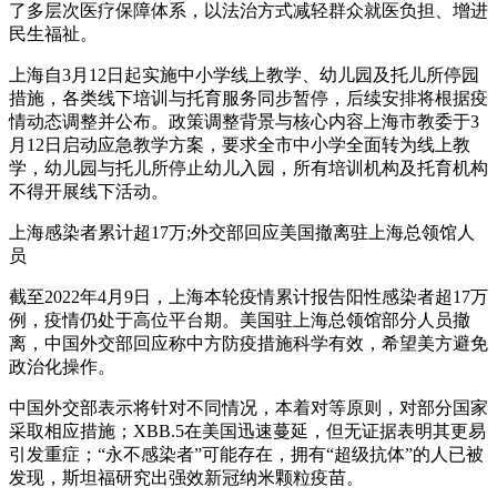
了多层次医疗保障体系，以法治方式减轻群众就医负担、增进
民生福祉。
上海自3月12日起实施中小学线上教学、幼儿园及托儿所停园
措施，各类线下培训与托育服务同步暂停，后续安排将根据疫
情动态调整并公布。政策调整背景与核心内容上海市教委于3
月12日启动应急教学方案，要求全市中小学全面转为线上教
学，幼儿园与托儿所停止幼儿入园，所有培训机构及托育机构
不得开展线下活动。
上海感染者累计超17万;外交部回应美国撤离驻上海总领馆人
员
截至2022年4月9日，上海本轮疫情累计报告阳性感染者超17万
例，疫情仍处于高位平台期。美国驻上海总领馆部分人员撤
离，中国外交部回应称中方防疫措施科学有效，希望美方避免
政治化操作。
中国外交部表示将针对不同情况，本着对等原则，对部分国家
采取相应措施；XBB.5在美国迅速蔓延，但无证据表明其更易
引发重症；“永不感染者”可能存在，拥有“超级抗体”的人已被
发现，斯坦福研究出强效新冠纳米颗粒疫苗。