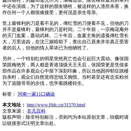
鑫而牺牲，刘鑫却毫无作为，满嘴谎话。陈世峰在最后的审判
中还在演戏，为了这样的朋友牺牲，被这样的人渣所杀害，换
作任何一个人都很难接受，更何况是亲生母亲。
世上最锋利的刀是看不见的，傅红雪的刀便看不见，但他的刀
并不是最锋利，最锋利的刀是时间。二十年前，一宗梅花庵外
的灭门血案，轰动武林。二十年后，血案主角的遗孤傅红雪长
大，万里追凶，在沈三娘暗助下，查出自己原来并非真正受害
者的后人，但他的情人翠浓已为他牺牲了。
另外，一个特别红的明星突然死亡也会引起巨大震动。像张国
荣跟梅艳芳，两人都是香港顶级天王天后，张国荣更是凭借多
部作品在许多观众心中留下深刻印象，所以当他因抑郁症跳楼
自杀时，观众们自然觉得悲恸又惋惜。当时甚至还有忠实粉丝
为了追随哥哥的步伐，也学着跳楼轻生。
标签：
河南一家11口确诊
本文地址：
http://www.ffidc.cn/31570.html
文章来源：
非凡百科
版权声明：
除非特别标注，否则均为本站原创文章，转载时请
以链接形式注明文章出处。