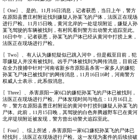
〖One〗、是的。11月16日消息，记者获悉，当日上午，警方
在原阳县曹庄村附近找到嫌疑人孙某飞的尸体，法医正在现场
进行尸检。11月15日晚，黄河北岸的一处堤坝附近，嫌疑人孙
某飞驾驶的车辆被找到，有村民看到警方出动警犬追踪至此。
16日中午，记者获悉，孙某飞的尸体已经从黄河中打捞上来，
法医正在现场进行尸检。
〖Two〗、有人认为嫌犯疑似已跳入河中，但是截至目前，犯
罪嫌疑人并没有被找到。凶手尸体被找到为网传消息，目前还
在全力搜捕中针对“河南省新乡市原阳县杀害一家多人的嫌犯
孙某飞尸体已被找到”的网传消息，11月16日16时，河南警方
权威人士表示，此系假消息。
〖Three〗、杀害原阳一家6口的嫌犯孙某飞的尸体已被找到，
法医正在现场进行尸检。尸体发现时间与地点：11月16日上
午，警方在原阳县曹庄村附近的黄河中打捞到嫌疑人孙某飞的
尸体。此前，11月15日晚，其驾驶的白色奔腾越野车已在黄河
北岸堤坝附近被发现，警方曾出动警犬追踪至此。
〖Four〗、综上所述，杀害原阳一家6口嫌犯孙某飞的尸体已
经找到，法医正在现场进行尸检。这一发现为案件的后续侦破