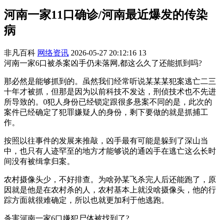
河南一家11口确诊/河南最近爆发的传染
病
非凡百科
网络资讯
2026-05-27 20:12:16
13
河南一家6口被杀案凶手仍未落网,都这么久了还能抓到吗?
那必然是能够抓到的。虽然我们经常听说某某某犯案逃亡二三
十年才被抓，但那是因为以前科技不发达，刑侦技术也不先进
所导致的。0犯人身份已经锁定跟很多悬案不同的是，此次的
案件已经确定了犯罪嫌疑人的身份，剩下要做的就是抓捕工
作。
按照以往事件的发展来推敲，凶手最有可能是躲到了深山当
中，也只有人迹罕至的地方才能够说的通凶手在逃亡这么长时
间没有被缉拿归案。
农村摄像头少，不好排查。为啥孙某飞杀完人后还能跑了，原
因就是他是在农村杀的人，农村基本上就没啥摄像头，他的行
踪方面就很难确定，所以也就更加利于他逃跑。
杀害河南一家6口嫌犯尸体被找到了?