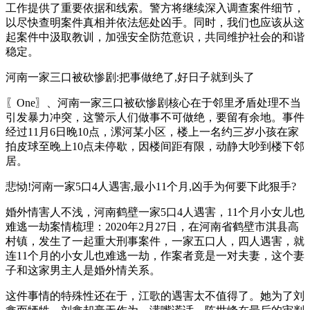
工作提供了重要依据和线索。警方将继续深入调查案件细节，
以尽快查明案件真相并依法惩处凶手。同时，我们也应该从这
起案件中汲取教训，加强安全防范意识，共同维护社会的和谐
稳定。
河南一家三口被砍惨剧:把事做绝了,好日子就到头了
〖One〗、河南一家三口被砍惨剧核心在于邻里矛盾处理不当
引发暴力冲突，这警示人们做事不可做绝，要留有余地。事件
经过11月6日晚10点，漯河某小区，楼上一名约三岁小孩在家
拍皮球至晚上10点未停歇，因楼间距有限，动静大吵到楼下邻
居。
悲恸!河南一家5口4人遇害,最小11个月,凶手为何要下此狠手?
婚外情害人不浅，河南鹤壁一家5口4人遇害，11个月小女儿也
难逃一劫案情梳理：2020年2月27日，在河南省鹤壁市淇县高
村镇，发生了一起重大刑事案件，一家五口人，四人遇害，就
连11个月的小女儿也难逃一劫，作案者竟是一对夫妻，这个妻
子和这家男主人是婚外情关系。
这件事情的特殊性还在于，江歌的遇害太不值得了。她为了刘