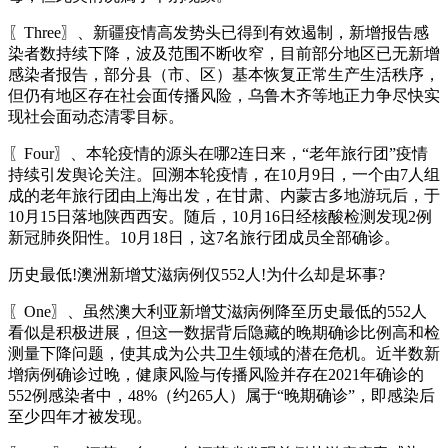
〖Three〗、新疆疫情高发势头已得到有效遏制，新增报告感
染者数持续下降，波及范围不断收窄，目前部分地区已无新增
感染者报告，部分县（市、区）基本恢复正常生产生活秩序，
但仍有地区存在社会面传播风险，乌鲁木齐等地正力争尽快实
现社会面动态清零目标。
〖Four〗、本轮疫情的源头在哪2连日来，“老年旅行团”疫情
持续引发舆论关注。回溯本轮疫情，在10月9日，一个由7人组
成的老年旅行团由上海出发，在甘肃、内蒙古多地游玩后，于
10月15日落地陕西西安。随后，10月16日经核酸检测发现2例
新冠肺炎阳性。10月18日，这7名旅行团成员全部确诊。
历史最低!澳洲新增艾滋病例仅552人!为什么却是坏事?
〖One〗、虽然澳大利亚新增艾滋病例降至历史最低的552人
看似是积极进展，但这一数据背后隐藏的晚期确诊比例高和检
测量下降问题，使其成为公共卫生领域的潜在危机。近半数新
增病例确诊过晚，健康风险与传播风险并存在2021年确诊的
552例感染者中，48%（约265人）属于“晚期确诊”，即感染后
至少四年才被发现。