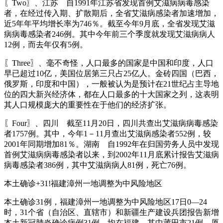
〖Two〗、江苏 自1991年江苏省发现首例艾滋病病毒感染
者，在经过传入期、扩散期后，全省艾滋病感染者加速增加，
近5年年平均增长率为746％。截至今年9月底，全省发现艾滋
病病毒感染者246例。其中今年前三个季度就发现艾滋病病人
12例，而去年仅有5例。
〖Three〗、毫不奇怪，人口最多的国家是中国和印度，人口
早已超过10亿，美国位居第三只占25亿人。金砖四国（巴西，
俄罗斯，印度和中国），一般被认为是预计在21世纪占主导地
位的四大新兴经济体，都在人口最多的十大国家之列，这表明
其人口规模庞大的重要性在于他们的经济扩张。
〖Four〗、四川 截至11月20日，四川共查出艾滋病病毒感染
者1757例。其中，今年1－11月查出艾滋病感染者552例，较
2001年同期增加81％。湖南 自1992年在归国劳务人员中发现
首例艾滋病病毒感染者以来，到2002年11月底累计报告艾滋病
病毒感染者386例，其中艾滋病病人81例，死亡76例。
本土确诊+31!福建漳州一地调整为中风险地区
本土确诊31例，福建漳州一地调整为中风险地区17日0—24
时，31个省（自治区、直辖市）和新疆生产建设兵团报告新增
本土新冠肺炎确诊病例31例，均在福建，其中莆田市21例、厦