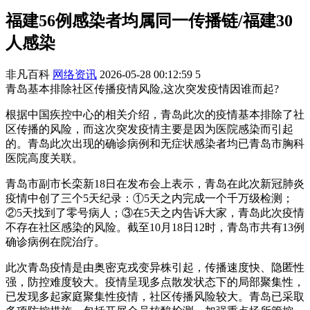
福建56例感染者均属同一传播链/福建30
人感染
非凡百科
网络资讯
2026-05-28 00:12:59
5
青岛基本排除社区传播疫情风险,这次突发疫情因谁而起?
根据中国疾控中心的相关介绍，青岛此次的疫情基本排除了社
区传播的风险，而这次突发疫情主要是因为医院感染而引起
的。青岛此次出现的确诊病例和无症状感染者均已青岛市胸科
医院高度关联。
青岛市副市长栾新18日在发布会上表示，青岛在此次新冠肺炎
疫情中创了三个5天纪录：①5天之内完成一个千万级检测；
②5天找到了零号病人；③在5天之内告诉大家，青岛此次疫情
不存在社区感染的风险。截至10月18日12时，青岛市共有13例
确诊病例在院治疗。
此次青岛疫情是由奥密克戎变异株引起，传播速度快、隐匿性
强，防控难度较大。疫情呈现多点散发状态下的局部聚集性，
已发现多起家庭聚集性疫情，社区传播风险较大。青岛已采取