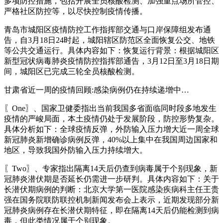
多项防控措施，包括开展全员核酸检测、加强重点场所管控、
严格社区防控等，以尽快控制疫情传播。
青岛市城阳区疫情防控工作指挥部交通与口岸保障组发布通
告，自3月18日24时起，城阳辖区防范区全面恢复公交、地铁
等公共交通运行。具体内容如下：恢复运行背景：根据城阳区
新型冠状病毒肺炎疫情防控指挥部通告，3月12日至3月18日期
间，城阳区已完成三轮全员核酸检测。
甘肃省近一周的疫情回顾:感染病例仍在持续递增中…
〖One〗、国家卫健委指出当前我国多省面临同时段多地发生
疫情的严峻局面，本土疫情仍处于发展阶段，防控形势复杂。
具体分析如下：全球疫情反弹，外防输入压力增大近一周全球
新冠肺炎新增确诊病例反弹，40%以上集中在我国周边国家和
地区，导致我国外防输入压力持续增大。
〖Two〗、专家指出隔离14天后仍查到病毒属于个别现象，新
冠肺炎潜伏期是否延长仍需进一步研判。具体内容如下：关于
长潜伏期病例的判断：北京大学第一医院感染疾病科主任王贵
强在国务院联防联控机制新闻发布会上表示，近期发现部分新
冠肺炎病例存在长潜伏期特征，即在隔离14天后仍能检测到病
毒，但此类情况属于个别现象。