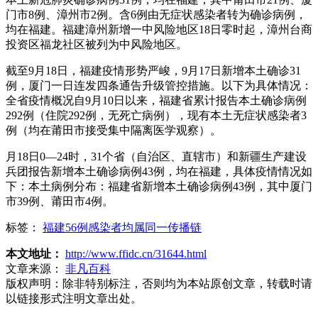
门市8例、漳州市2例。含6例由无症状感染者转为确诊病例，
均在福建。福建漳州新增一中风险地区18日零时起，漳州台商
投资区福龙社区被列为中风险地区。
截至9月18日，福建疫情形势严峻，9月17日新增本土确诊31
例，厦门一日连发四条通告升级管控措施。以下为具体情况：
全省疫情概况自9月10日以来，福建省累计报告本土确诊病例
292例（住院292例，无死亡病例），现有本土无症状感染者3
例（均在莆田市接受集中隔离医学观察）。
月18日0—24时，31个省（自治区、直辖市）和新疆生产建设
兵团报告新增本土确诊病例43例，均在福建，具体疫情情况如
下：本土病例分布：福建省新增本土确诊病例43例，其中厦门
市39例、莆田市4例。
标签：
福建56例感染者均属同一传播链
本文地址：
http://www.ffidc.cn/31644.html
文章来源：
非凡百科
版权声明：
除非特别标注，否则均为本站原创文章，转载时请
以链接形式注明文章出处。