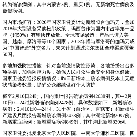
转为确诊病例，其中内蒙古3例、重庆1例。无新增死亡病例及
疑似病例。
国内市场扩容：2020年国家卫健委计划新增42台伽玛刀，叠加
2018年大型设备采购松绑政策，玛西普作为国内市占率第一品
牌（超50%）有望快速放量。全球市场渗透：产品已进入美
国、越南、摩洛哥等10个国家，2018年赠与摩洛哥的伽玛刀成
为“中国智造”外交名片，未来计划通过海尔集团全球渠道覆盖
50国。
多地加强防控措施：针对当前疫情防控形势，各地纷纷出台多
项举措，加强防控力度，确保人民群众生命安全和身体健康。
国家卫健委通报疫情情况：昨日新增本土确诊病例及本土无症
状感染者数量，提醒公众继续做好个人防护。
截至2月10日24时，国内累计报告确诊病例42638例，其中2月
10日0—24时新增确诊病例2478例。具体数据如下：新增确诊
病例：2月10日0—24时，31个省（自治区、直辖市）和新疆生
产建设兵团报告新增确诊病例2478例，其中湖北新增2097例。
新增重症病例：新增重症病例849例，其中湖北新增839例。
国家卫健委批复北京大学人民医院、中南大学湘雅二医院、四