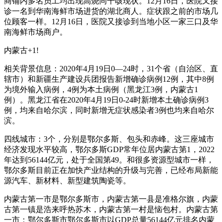
商铺内多名员工均出现高烧同干咳现状。12月16日，医院又接
诊一名到华南海鲜市场进货的湖北商人。症状跟之前的市场几
位顾客一样。12月16日，医院又接诊到当地小区一家三口及华
南海鲜市场商户。
内蒙古+1!
相关背景信息：2020年4月19日0—24时，31个省（自治区、直
辖市）和新疆生产建设兵团报告新增确诊病例12例，其中8例
为境外输入病例，4例为本土病例（黑龙江3例，内蒙古1
例）。黑龙江省在2020年4月19日0-24时新增本土确诊病例3
例，均来自哈尔滨，同时新增无症状感染者3例也均来自哈尔
滨。
四线城市：3个，分别是鄂尔多斯、包头和赤峰。这三座城市
经济发现水平较高，鄂尔多斯GDP常年位居内蒙古第1，2022
年达到56144亿元，处于全国第49。和很多资源型城市一样，
鄂尔多斯目前正在加快产业结构的升级与完善，已经布局新能
源汽车、新材料、新型建筑陶瓷等。
内蒙古第一市是鄂尔多斯市，内蒙古第一县是准格尔旗，内蒙
古第一镇是浩来呼热苏木，内蒙古第一村是恼包村。内蒙古第
一市：鄂尔多斯市鄂尔多斯市以GDP总量56144亿元排名内蒙