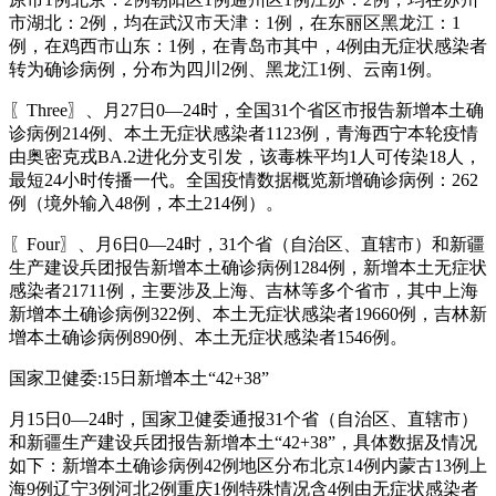
市湖北：2例，均在武汉市天津：1例，在东丽区黑龙江：1
例，在鸡西市山东：1例，在青岛市其中，4例由无症状感染者
转为确诊病例，分布为四川2例、黑龙江1例、云南1例。
〖Three〗、月27日0—24时，全国31个省区市报告新增本土确
诊病例214例、本土无症状感染者1123例，青海西宁本轮疫情
由奥密克戎BA.2进化分支引发，该毒株平均1人可传染18人，
最短24小时传播一代。全国疫情数据概览新增确诊病例：262
例（境外输入48例，本土214例）。
〖Four〗、月6日0—24时，31个省（自治区、直辖市）和新疆
生产建设兵团报告新增本土确诊病例1284例，新增本土无症状
感染者21711例，主要涉及上海、吉林等多个省市，其中上海
新增本土确诊病例322例、本土无症状感染者19660例，吉林新
增本土确诊病例890例、本土无症状感染者1546例。
国家卫健委:15日新增本土“42+38”
月15日0—24时，国家卫健委通报31个省（自治区、直辖市）
和新疆生产建设兵团报告新增本土“42+38”，具体数据及情况
如下：新增本土确诊病例42例地区分布北京14例内蒙古13例上
海9例辽宁3例河北2例重庆1例特殊情况含4例由无症状感染者