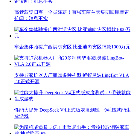
高管薪资归零、全员降薪！百强车商兰天集团回应暴雷
传闻：消息不实
车企集体驰援广西洪涝灾区 比亚迪向灾区捐款1000万元
支持17家机器人厂商20多种构型 蚂蚁灵波LingBot-VLA
2.0正式开源
性能大提升 DeepSeek V4正式版灰度测试：9毛钱就能生
成游戏