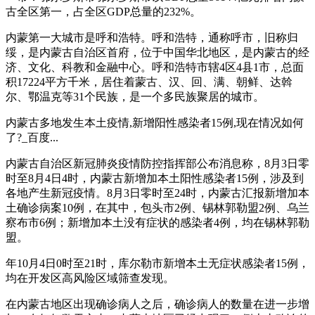
古全区第一，占全区GDP总量的232%。
内蒙第一大城市是呼和浩特。呼和浩特，通称呼市，旧称归
绥，是内蒙古自治区首府，位于中国华北地区，是内蒙古的经
济、文化、科教和金融中心。呼和浩特市辖4区4县1市，总面
积17224平方千米，居住着蒙古、汉、回、满、朝鲜、达斡
尔、鄂温克等31个民族，是一个多民族聚居的城市。
内蒙古多地发生本土疫情,新增阳性感染者15例,现在情况如何
了?_百度...
内蒙古自治区新冠肺炎疫情防控指挥部公布消息称，8月3日零
时至8月4日4时，内蒙古新增加本土阳性感染者15例，涉及到
各地产生新冠疫情。8月3日零时至24时，内蒙古汇报新增加本
土确诊病案10例，在其中，包头市2例、锡林郭勒盟2例、乌兰
察布市6例；新增加本土没有症状的感染者4例，均在锡林郭勒
盟。
年10月4日0时至21时，库尔勒市新增本土无症状感染者15例，
均在开发区高风险区域筛查发现。
在内蒙古地区出现确诊病人之后，确诊病人的数量在进一步增