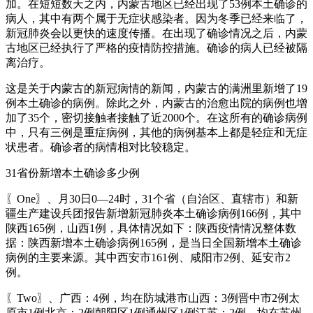
加。在短短数天之内，内蒙古地区已经出现了53例本土确诊的
病人，其中有两个属于无症状感染者。因为冬季已经来临了，
新冠肺炎会以更快的速度传播。在出现了确诊情况之后，内蒙
古地区已经执行了严格的疫情防控措施。确诊的病人已经被隔
离治疗。
这是关于内蒙古的新冠病情的新闻，内蒙古的满洲里新增了19
例本土确诊的病例。除此之外，内蒙古的治愈出院的病例也增
加了35个，密切接触者接触了近2000个。在这所有的确诊病例
中，只有三例是重症病例，其他的病例基本上都是轻症和无症
状患者。确诊者的病情相对比较稳定。
31省份新增本土确诊多少例
〖One〗、月30日0—24时，31个省（自治区、直辖市）和新
疆生产建设兵团报告新增新冠肺炎本土确诊病例166例，其中
陕西165例，山西1例，具体情况如下：陕西疫情情况整体数
据：陕西新增本土确诊病例165例，是当日全国新增本土确诊
病例的主要来源。其中西安市161例、咸阳市2例、延安市2
例。
〖Two〗、广西：4例，均在防城港市山西：3例晋中市2例太
原市1例北京：2例朝阳区1例通州区1例江苏：2例，均在苏州