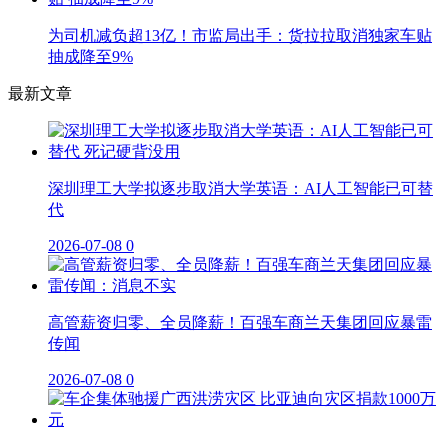
为司机减负超13亿！市监局出手：货拉拉取消独家车贴
抽成降至9%
最新文章
深圳理工大学拟逐步取消大学英语：AI人工智能已可替
代
2026-07-08
0
高管薪资归零、全员降薪！百强车商兰天集团回应暴雷
传闻
2026-07-08
0