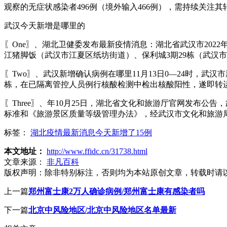
观察的无症状感染者496例（境外输入466例），需持续关注
武汉今天新增是哪里的
〖One〗、湖北卫健委发布最新疫情消息：湖北省武汉市2022
江猪脚饭（武汉市江夏区纸坊街道）、保利城3期29栋（武汉
〖Two〗、武汉新增确认病例在哪里11月13日0—24时，武
栋，在已隔离管控人员例行核酸检测中检出核酸阳性，遂即转
〖Three〗、年10月25日，湖北省文化和旅游厅官网发布
标准和《旅游景区质量等级管理办法》，经武汉市文化和旅游
标签：
湖北疫情最新消息今天新增了15例
本文地址：
http://www.ffidc.cn/31738.html
文章来源：
非凡百科
版权声明：
除非特别标注，否则均为本站原创文章，转载时请
上一篇
郑州富士康2万人确诊病例/郑州富士康有感染者吗
下一篇
北京中风险地区/北京中风险地区名单最新