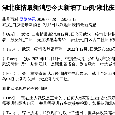
湖北疫情最新消息今天新增了15例/湖北
非凡百科
网络资讯
2026-05-28 11:59:02
12
武汉_口疫情最新消息12月3日武汉地区疫情最新消息
〖One〗、武汉_口疫情最新消息12月3日今天武汉市疫情防控
者。涉及到_口区：无症状感染者59：居住于_口区古二社区省
〖Two〗、武汉市疫情依然很严重，2022年12月3日武汉市59
〖Three〗、预计2022年12月11日。根据查询湖北省武汉市
武汉简称“汉”，别称江城，是湖北省省会、副省级市、特大城
〖Four〗、会。根据查询武汉疫情防控中心显示：截止至202
岛中枢，渤海东岸，大辽河入海口处。
湖北武汉现在还有疫情吗
〖One〗、现在出入武汉是正常的，任何人都可以进出湖北
需要进行隔离14天，并且需要进行多次核酸检测。如果从湖
〖Two〗、综上所述，武汉现在可以正常进出，但具体政策