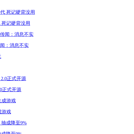
 死记硬背没用
闻：消息不实
2.0正式开源
成游戏
成降至9%