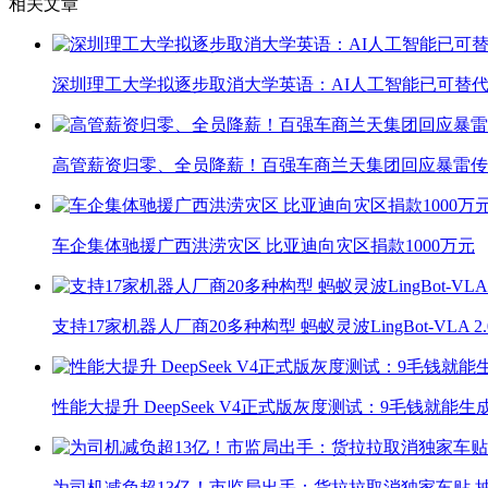
相关文章
深圳理工大学拟逐步取消大学英语：AI人工智能已可替代
高管薪资归零、全员降薪！百强车商兰天集团回应暴雷传
车企集体驰援广西洪涝灾区 比亚迪向灾区捐款1000万元
支持17家机器人厂商20多种构型 蚂蚁灵波LingBot-VLA 
性能大提升 DeepSeek V4正式版灰度测试：9毛钱就能生
为司机减负超13亿！市监局出手：货拉拉取消独家车贴 抽