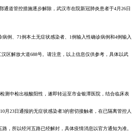
离鄂通道管控措施逐步解除，武汉市在院新冠肺炎患者于4月26日
诊病例、71例本土无症状感染者、1例输入性确诊病例和4例输入
市江汉区解放大道688号。请注意，以上信息仅供参考，具体以武
核酸检测中检出核酸阳性，遂即转运至市金银潭医院，结合临床表
为10月23日通报的无症状感染者3的密切接触者，在已隔离管控人
经河五路，所以经河五路已经解封，具体疫情消息以官方通知为准。