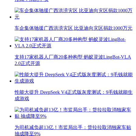
车企集体驰援广西洪涝灾区 比亚迪向灾区捐款1000万元
支持17家机器人厂商20多种构型 蚂蚁灵波LingBot-VLA
2.0正式开源
性能大提升 DeepSeek V4正式版灰度测试：9毛钱就能生
成游戏
为司机减负超13亿！市监局出手：货拉拉取消独家车贴
抽成降至9%