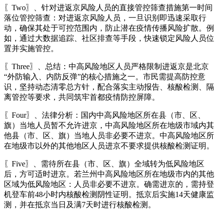
〖Two〗、针对进返京风险人员的直接管控筛查措施第一时间
落位管控筛查：对进返京风险人员，一旦识别即迅速采取行
动，确保其处于可控范围内，防止潜在疫情传播风险扩散。例
如，通过大数据追踪、社区排查等手段，快速锁定风险人员位
置并实施管控。
〖Three〗、总结：中高风险地区人员严格限制进返京是北京
“外防输入、内防反弹”的核心措施之一。市民需提高防控意
识，坚持动态清零总方针，配合落实主动报告、核酸检测、隔
离管控等要求，共同筑牢首都疫情防控屏障。
〖Four〗、法律分析：国内中高风险地区所在县（市、区、
旗）当地人员暂不允许进京，中高风险地区所在地级市域内其
他县（市、区、旗）当地人员非必要不进京。中高风险地区所
在地级市以外的其他地区人员进京不要求提供核酸检测证明。
〖Five〗、需待所在县（市、区、旗）全域转为低风险地区
后，方可适时进京。若兰州中高风险地区所在地级市内的其他
区域为低风险地区：人员非必要不进京。确需进京的，需持登
机登车前48小时内核酸检测阴性证明。抵京后实施14天健康监
测，并在抵京当日及满7天时进行核酸检测。