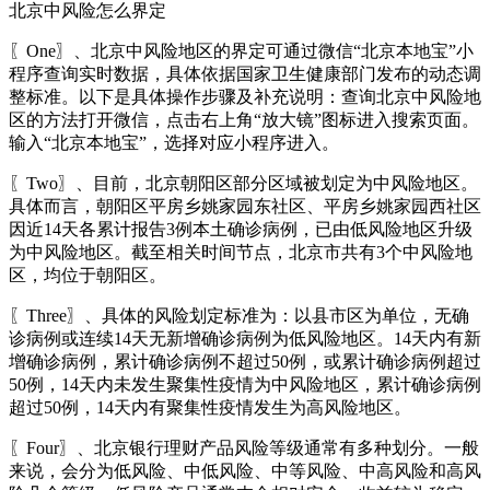
北京中风险怎么界定
〖One〗、北京中风险地区的界定可通过微信“北京本地宝”小
程序查询实时数据，具体依据国家卫生健康部门发布的动态调
整标准。以下是具体操作步骤及补充说明：查询北京中风险地
区的方法打开微信，点击右上角“放大镜”图标进入搜索页面。
输入“北京本地宝”，选择对应小程序进入。
〖Two〗、目前，北京朝阳区部分区域被划定为中风险地区。
具体而言，朝阳区平房乡姚家园东社区、平房乡姚家园西社区
因近14天各累计报告3例本土确诊病例，已由低风险地区升级
为中风险地区。截至相关时间节点，北京市共有3个中风险地
区，均位于朝阳区。
〖Three〗、具体的风险划定标准为：以县市区为单位，无确
诊病例或连续14天无新增确诊病例为低风险地区。14天内有新
增确诊病例，累计确诊病例不超过50例，或累计确诊病例超过
50例，14天内未发生聚集性疫情为中风险地区，累计确诊病例
超过50例，14天内有聚集性疫情发生为高风险地区。
〖Four〗、北京银行理财产品风险等级通常有多种划分。一般
来说，会分为低风险、中低风险、中等风险、中高风险和高风