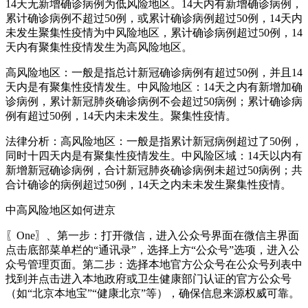
14天无新增确诊病例为低风险地区。14天内有新增确诊病例，
累计确诊病例不超过50例，或累计确诊病例超过50例，14天内
未发生聚集性疫情为中风险地区，累计确诊病例超过50例，14
天内有聚集性疫情发生为高风险地区。
高风险地区：一般是指总计新冠确诊病例有超过50例，并且14
天内是有聚集性疫情发生。中风险地区：14天之内有新增加确
诊病例，累计新冠肺炎确诊病例不会超过50病例；累计确诊病
例有超过50例，14天内未未发生。聚集性疫情。
法律分析：高风险地区：一般是指累计新冠病例超过了50例，
同时十四天内是有聚集性疫情发生。中风险区域：14天以内有
新增新冠确诊病例，合计新冠肺炎确诊病例未超过50病例；共
合计确诊的病例超过50例，14天之内未未发生聚集性疫情。
中高风险地区如何进京
〖One〗、第一步：打开微信，进入公众号界面在微信主界面
点击底部菜单栏的“通讯录”，选择上方“公众号”选项，进入公
众号管理页面。第二步：选择本地官方公众号在公众号列表中
找到并点击进入本地政府或卫生健康部门认证的官方公众号
（如“北京本地宝”“健康北京”等），确保信息来源权威可靠。