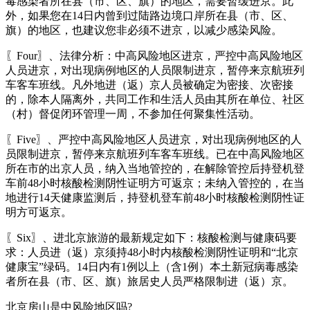
毒感染者所在县（市、区、旗）的地区，需要暂缓进京。此
外，如果您在14日内曾到过陆路边境口岸所在县（市、区、
旗）的地区，也建议您非必须不进京，以减少感染风险。
〖Four〗、法律分析：中高风险地区进京，严控中高风险地区
人员进京，对出现病例地区的人员限制进京，暂停来京航班列
车客车班线。凡外地进（返）京人员被确定为密接、次密接
的，除本人隔离外，共同工作和生活人员由其所在单位、社区
（村）督促闭环管理一周，不参加任何聚集性活动。
〖Five〗、严控中高风险地区人员进京，对出现病例地区的人
员限制进京，暂停来京航班列车客车班线。已在中高风险地区
所在市的出京人员，纳入当地管控的，在解除管控后持登机登
车前48小时核酸检测阴性证明方可返京；未纳入管控的，在当
地进行14天健康监测后，持登机登车前48小时核酸检测阴性证
明方可返京。
〖Six〗、进北京旅游的最新规定如下：核酸检测与健康码要
求：人员进（返）京须持48小时内核酸检测阴性证明和“北京
健康宝”绿码。14日内有1例以上（含1例）本土新冠病毒感染
者所在县（市、区、旗）旅居史人员严格限制进（返）京。
北京房山是中风险地区吗?