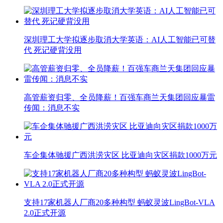
深圳理工大学拟逐步取消大学英语：AI人工智能已可替
代 死记硬背没用
高管薪资归零、全员降薪！百强车商兰天集团回应暴雷
传闻：消息不实
车企集体驰援广西洪涝灾区 比亚迪向灾区捐款1000万元
支持17家机器人厂商20多种构型 蚂蚁灵波LingBot-VLA
2.0正式开源