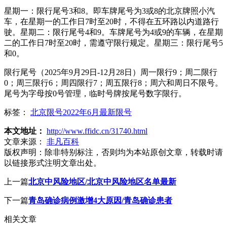
星期一：限行尾号3和8。即车牌尾号为3或8的北京牌照小汽
车，在星期一的工作日7时至20时，不得在五环路以内道路行
驶。星期二：限行尾号4和9。车牌尾号为4或9的车辆，在星期
二的工作日7时至20时，需遵守限行规定。星期三：限行尾号5
和0。
限行尾号（2025年9月29日-12月28日）周一限行9；周二限行
0；周三限行6；周四限行7；周五限行8；周六和周日不限号。
尾号为字母按0号管理，临时号牌按尾号数字限行。
标签：
北京限号2022年6月最新限号
本文地址：
http://www.ffidc.cn/31740.html
文章来源：
非凡百科
版权声明：
除非特别标注，否则均为本站原创文章，转载时请
以链接形式注明文章出处。
上一篇
北京中风险地区/北京中风险地区名单最新
下一篇
青岛确诊病例激增4大原因/青岛确诊患者
相关文章