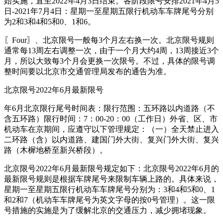
始实施，直至2022年4月3日结束。各阶段限号安排2021年4月5
日-2021年7月4日：星期一至星期五限行机动车车牌尾号分别
为2和3和4和5和0、1和6。
〖Four〗、北京限号一般每3个月左右换一次。北京限号规则
通常每13周左右调整一次，由于一个月大约4周，13周接近3个
月，所以大致每3个月会更换一次限号。不过，具体的限号调
整时间要以北京市交通管理局发布的通告为准。
北京限号2022年6月最新限号
年6月北京限行尾号时间表：限行范围：五环路以内道路（不
含五环路）限行时间：7：00-20：00（工作日）外省、区、市
机动车在京期间，应遵守以下管理规定：（一）全天禁止进入
二环路（含）以内道路、建国门外大街、复兴门外大街、复兴
路（木樨地桥至新兴桥段）。
北京限号2022年6月最新限号规定如下：北京限号2022年6月的
最新限号规则是根据车牌尾号来限制车辆上路的。具体来说，
星期一至星期五限行机动车车牌尾号分别为：3和4和5和0、1
和2和7（机动车车牌尾号为英文字母的按0号管理）。这一限
号措施的实施是为了缓解北京的交通压力，减少拥堵现象。