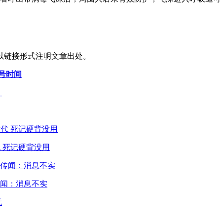
以链接形式注明文章出处。
限号时间
_
 死记硬背没用
闻：消息不实