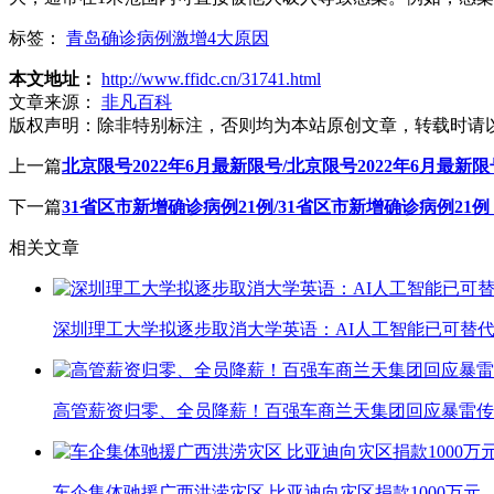
标签：
青岛确诊病例激增4大原因
本文地址：
http://www.ffidc.cn/31741.html
文章来源：
非凡百科
版权声明：
除非特别标注，否则均为本站原创文章，转载时请
上一篇
北京限号2022年6月最新限号/北京限号2022年6月最新
下一篇
31省区市新增确诊病例21例/31省区市新增确诊病例21例
相关文章
深圳理工大学拟逐步取消大学英语：AI人工智能已可替代
高管薪资归零、全员降薪！百强车商兰天集团回应暴雷传
车企集体驰援广西洪涝灾区 比亚迪向灾区捐款1000万元