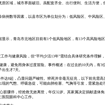
优质区域，城市界面破旧。虽配套齐全、出行便利、生活方便，
诊病例数等因素，以县市区为单位划分为：低风险区、中风险区
。
最新数据显示，青岛市北地区目前有1个低风险地区，有13个高风险地
度工作与健康风险，但“平均少活13年”需结合具体研究条件理解
视健康，避免用身体过度冒险。事件概述：在过去的10天内，有
子出生才7天。
猝死事件达8起，凸显问题严峻性。猝死并非毫无征兆，以下前兆
出现的气憋、呼吸急促，可能由肺栓塞、气胸等引发，需紧急处
在家中心脏骤停，经抢救无效离世，年仅32岁。其家属决定捐献遗体
仁医院眼科中心工作。