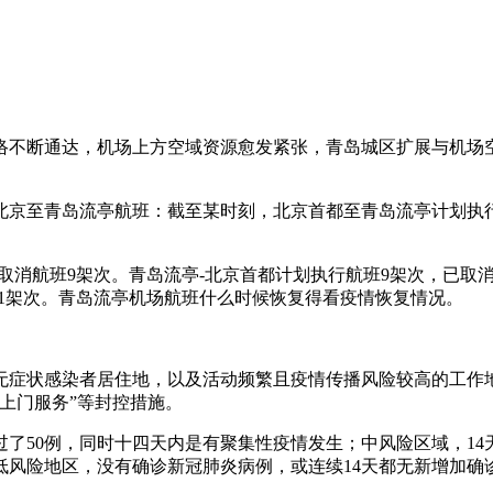
络不断通达，机场上方空域资源愈发紧张，青岛城区扩展与机场
京至青岛流亭航班：截至某时刻，北京首都至青岛流亭计划执行
，已取消航班9架次。青岛流亭-北京首都计划执行航班9架次，已
班1架次。青岛流亭机场航班什么时候恢复得看疫情恢复情况。
无症状感染者居住地，以及活动频繁且疫情传播风险较高的工作
上门服务”等封控措施。
了50例，同时十四天内是有聚集性疫情发生；中风险区域，14
；低风险地区，没有确诊新冠肺炎病例，或连续14天都无新增加确