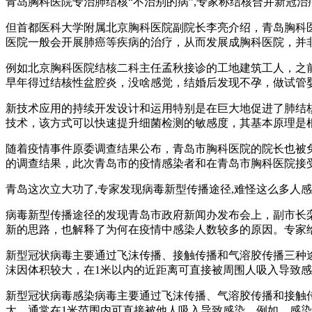
青岛胸科医院专治肺结核“不治别的病”,专家称结核合并新冠治疗难
但首都医科大学附属北京胸科医院副院长李亮介绍，青岛胸科
医院一般会开展肺癌等疾病的治疗，从而发展成胸科医院，并非
例如北京胸科医院结核二科主任孟秋接诊的工地建筑工人，之
早年得过结核性盆腔炎，没啥感觉，结婚后发现不孕，做试管
新技术应用的持续开发设计和运用特别是在巨大地促进了肺结
技术，该方式可以快速提升细菌检测的敏感度，其基本原理是
随着疫情事件原委调查结果公布，青岛市胸科医院的院长也被
的调查结果，此次青岛市的疫情感染者和在青岛市胸科医院接
青岛这次立大功了,专家发现病毒新型传播途径,难怪这么多人感染_
病毒新型传播途径的发现青岛市政府新闻办发布会上，副市长
新的思路，也解释了为何在疫情中感染人数较多的原因。专家
新型冠状病毒主要通过飞沫传播、接触传播和气溶胶传播三种
沫因体积较大，在1米以内的近距离可直接被周围人吸入导致
新型冠状病毒感染病毒主要通过飞沫传播、气溶胶传播和接触
大，通常在1米范围内可直接被他人吸入导致感染。例如，感