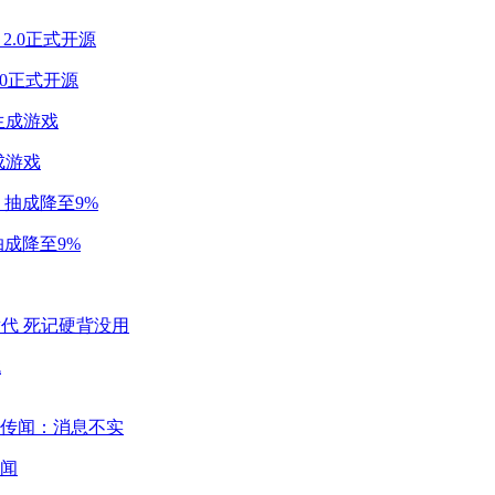
2.0正式开源
成游戏
成降至9%
代
闻