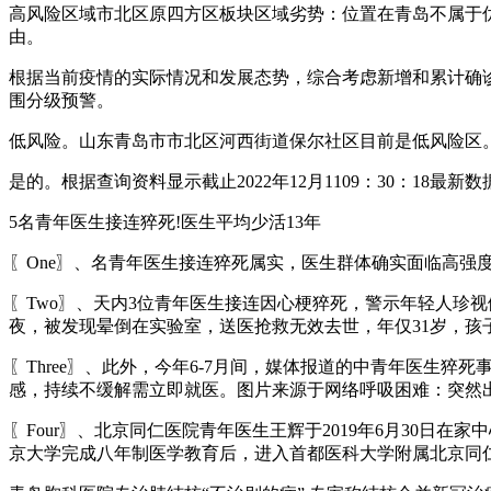
高风险区域市北区原四方区板块区域劣势：位置在青岛不属于
由。
根据当前疫情的实际情况和发展态势，综合考虑新增和累计确
围分级预警。
低风险。山东青岛市市北区河西街道保尔社区目前是低风险区
是的。根据查询资料显示截止2022年12月1109：30：18
5名青年医生接连猝死!医生平均少活13年
〖One〗、名青年医生接连猝死属实，医生群体确实面临高强
〖Two〗、天内3位青年医生接连因心梗猝死，警示年轻人珍
夜，被发现晕倒在实验室，送医抢救无效去世，年仅31岁，孩
〖Three〗、此外，今年6-7月间，媒体报道的中青年医生
感，持续不缓解需立即就医。图片来源于网络呼吸困难：突然
〖Four〗、北京同仁医院青年医生王辉于2019年6月30日
京大学完成八年制医学教育后，进入首都医科大学附属北京同