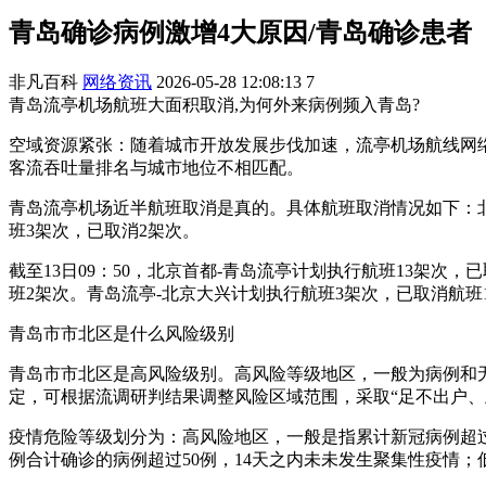
青岛确诊病例激增4大原因/青岛确诊患者
非凡百科
网络资讯
2026-05-28 12:08:13
7
青岛流亭机场航班大面积取消,为何外来病例频入青岛?
空域资源紧张：随着城市开放发展步伐加速，流亭机场航线网
客流吞吐量排名与城市地位不相匹配。
青岛流亭机场近半航班取消是真的。具体航班取消情况如下：北
班3架次，已取消2架次。
截至13日09：50，北京首都-青岛流亭计划执行航班13架次
班2架次。青岛流亭-北京大兴计划执行航班3架次，已取消航
青岛市市北区是什么风险级别
青岛市市北区是高风险级别。高风险等级地区，一般为病例和
定，可根据流调研判结果调整风险区域范围，采取“足不出户、
疫情危险等级划分为：高风险地区，一般是指累计新冠病例超过
例合计确诊的病例超过50例，14天之内未未发生聚集性疫情