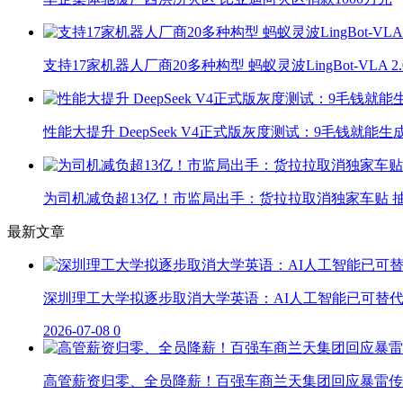
支持17家机器人厂商20多种构型 蚂蚁灵波LingBot-VLA 
性能大提升 DeepSeek V4正式版灰度测试：9毛钱就能生
为司机减负超13亿！市监局出手：货拉拉取消独家车贴 抽
最新文章
深圳理工大学拟逐步取消大学英语：AI人工智能已可替
2026-07-08
0
高管薪资归零、全员降薪！百强车商兰天集团回应暴雷传