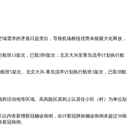
空域需求的矛盾日益突出，导致机场枢纽优势未能最大化释放，
航班13架次，已取消9架次；北京大兴至青岛流亭计划执行航
取消航班5架次。北京大兴-青岛流亭计划执行航班3架次，已取消航
地和活动地等区域。高风险区原则上以居住小区（村）为单位划
天以内有新增新冠确诊病例，合计新冠肺炎确诊病例未超过50病
诊新冠病例。