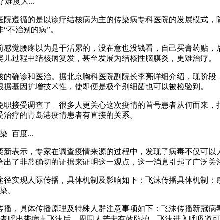
度大...
医院遵循的是以诊疗结核病为主的传染病专科医院的发展模式，
“不治别的病”。
前感觉腰疼以为是干活累的，没在意也没钱看，自己买膏药贴，
婴儿过程中结核病复发，甚至发展为结核性脑膜炎，更难治疗。
核的确诊和医治。据北京胸科医院副院长李亮详细介绍，现阶段
根据基因扩增技术性，使即便是极个别细菌也可以被检验到。
免职接受调查了，很多人更关心这次疫情的首号患者从何而来，
受治疗的青岛港疫情患者有直接的关系。
百度...
栾新表示，专家在调查疫情来源的过程中，发现了病毒不仅可以
给出了非常确切的证据来证明这一观点，这一消息引起了广泛关
途径实现人际传播，具体机制及影响如下：飞沫传播具体机制：
感染。
传播，具体传播原理及特殊人群注意事项如下：飞沫传播新冠病
染者呼出带病毒飞沫后，周围人若未有效防护，飞沫进入呼吸道