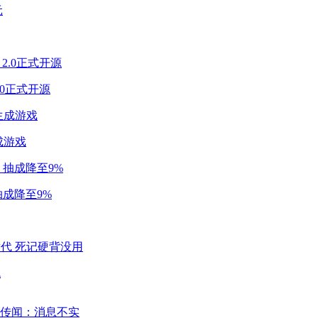
2.0正式开源
成游戏
成降至9%
代