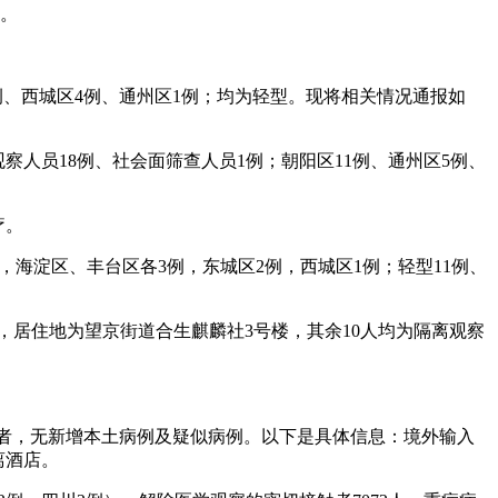
天。
3例、西城区4例、通州区1例；均为轻型。现将相关情况通报如
离观察人员18例、社会面筛查人员1例；朝阳区11例、通州区5例、
疗。
例，海淀区、丰台区各3例，东城区2例，西城区1例；轻型11例、
人员，居住地为望京街道合生麒麟社3号楼，其余10人均为隔离观察
感染者，无新增本土病例及疑似病例。以下是具体信息：境外输入
离酒店。