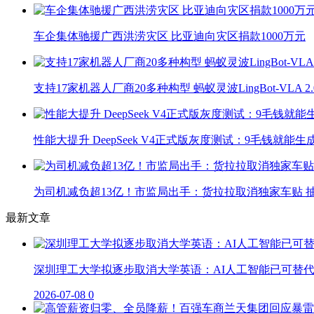
车企集体驰援广西洪涝灾区 比亚迪向灾区捐款1000万元
支持17家机器人厂商20多种构型 蚂蚁灵波LingBot-VLA 
性能大提升 DeepSeek V4正式版灰度测试：9毛钱就能生
为司机减负超13亿！市监局出手：货拉拉取消独家车贴 抽
最新文章
深圳理工大学拟逐步取消大学英语：AI人工智能已可替
2026-07-08
0