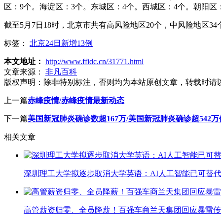
区：9个。海淀区：3个。东城区：4个。西城区：4个。朝阳区
截至5月7日18时，北京市共有高风险地区20个，中风险地区34
标签：
北京24日新增13例
本文地址：
http://www.ffidc.cn/31771.html
文章来源：
非凡百科
版权声明：
除非特别标注，否则均为本站原创文章，转载时请
上一篇
赤峰疫情/赤峰疫情最新动态
下一篇
美国新冠肺炎确诊数超167万/美国新冠肺炎确诊超542万
相关文章
深圳理工大学拟逐步取消大学英语：AI人工智能已可替代
高管薪资归零、全员降薪！百强车商兰天集团回应暴雷传