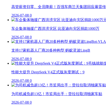
高管薪资归零、全员降薪！百强车商兰天集团回应暴雷传
2026-07-08
0
车企集体驰援广西洪涝灾区 比亚迪向灾区捐款1000万
2026-07-08
0
支持17家机器人厂商20多种构型 蚂蚁灵波LingB
2026-07-08
0
性能大提升 DeepSeek V4正式版灰度测试：9
2026-07-08
0
为司机减负超13亿！市监局出手：货拉拉取消独家车贴
2026-07-08
0