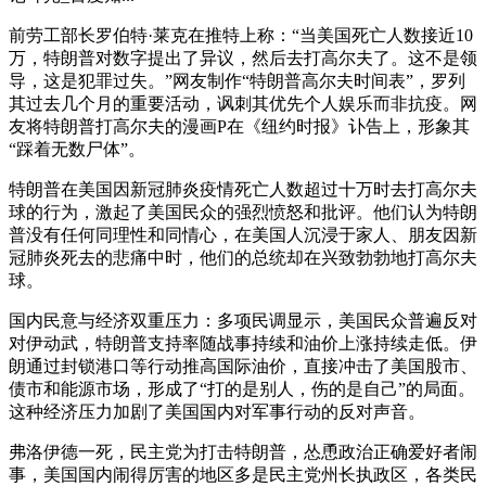
前劳工部长罗伯特·莱克在推特上称：“当美国死亡人数接近10
万，特朗普对数字提出了异议，然后去打高尔夫了。这不是领
导，这是犯罪过失。”网友制作“特朗普高尔夫时间表”，罗列
其过去几个月的重要活动，讽刺其优先个人娱乐而非抗疫。网
友将特朗普打高尔夫的漫画P在《纽约时报》讣告上，形象其
“踩着无数尸体”。
特朗普在美国因新冠肺炎疫情死亡人数超过十万时去打高尔夫
球的行为，激起了美国民众的强烈愤怒和批评。他们认为特朗
普没有任何同理性和同情心，在美国人沉浸于家人、朋友因新
冠肺炎死去的悲痛中时，他们的总统却在兴致勃勃地打高尔夫
球。
国内民意与经济双重压力：多项民调显示，美国民众普遍反对
对伊动武，特朗普支持率随战事持续和油价上涨持续走低。伊
朗通过封锁港口等行动推高国际油价，直接冲击了美国股市、
债市和能源市场，形成了“打的是别人，伤的是自己”的局面。
这种经济压力加剧了美国国内对军事行动的反对声音。
弗洛伊德一死，民主党为打击特朗普，怂恿政治正确爱好者闹
事，美国国内闹得厉害的地区多是民主党州长执政区，各类民