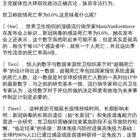
主党媒体也大肆鼓吹政治正确言论，纵容非法行为。
世卫称疫情死亡率为0.6%,这意味着什么呢?
〖One〗、世界卫生组织的顶级流行病学家MariaVanKerkhove
在发布会上标识，新冠病毒的感染死亡率为0.6%。她在发布
会上还表示，这个数字虽然听起来可能不多，但是其实是挺高
的，相当于每167个感染者中，就有一个人死亡，并且这比季
节性流管的死亡率高6倍。
〖Two〗、惊人的数字与数据来源世卫组织基于对“超额死亡
率”的估计得出这一数据，超额死亡率包括国家报告系统遗漏
的死亡人数。这一数据是对全球疫情死亡人数的一系列估计中
的最新数字，与之前的研究基本一致。流行病学家和公共卫生
专家认为，这些数字对于评估所做的决定和更有效地为未来事
件制定计划是必要的。
〖Three〗、这种差距可能延长疫情持续时间。长期影响未
明：新冠病毒的长期后遗症（如“长新冠”）和免疫逃逸能力仍
需进一步研究，世卫组织需确保结束紧急阶段不会导致防控松
懈。“临近结束”的依据：群体免疫与防控进展高免疫力基础：
全球约90%人口已通过感染或疫苗接种获得一定免疫力，这显