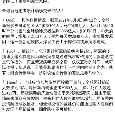
著降低了重症和死亡风险。
全球新冠患者累计确诊突破2亿人!
〖One〗、具体数据情况：截至2021年8月8日0时52分，全球
新冠肺炎确诊患者达到0181亿人，死亡428万人。从6月25日10
时25分（当时全球确诊患者达到8068亿人）到8月8日，43天的
时间里，增加了2113万人，平均每天增加49万人。疫情爆发原
因：这一波新冠疫情大爆发主要由于德尔塔变异病毒造成。
〖Two〗、据统计，全球累计新冠确诊病例超2亿，新冠的传
播速度这么快是因为新冠病毒是通过气溶胶传播的，就是通过
空气传播的。而且新冠病毒变异之后，仅仅五秒的时间，就可
以传播，所以说，只要是和患者处于一个封闭的空间之内，就
有可能会传播病毒，所以说这次传播的速度是非常快的。
〖Three〗、全球疫情形势依然严峻截至目前，全球累计确诊
人数接近2亿，每日新增确诊患者约60万人，累计死亡人数超
过422万。新冠病毒的严重性仅次于天花和黑死病，且由于疫
情尚未得到有效控制，未来死亡人数可能继续增加。尽管国内
疫情防控成效显著，但全球疫情的蔓延仍可能通过输入性病例
引发国内局部反弹，因此防护不可放松。