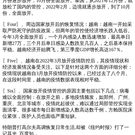
月份逐步放开，10月份全面放开。泰国，从2021年12月份，就
放松了国内的管控，2022年2月，边境就逐步放开，到了10月
份，全面放开。
〖Four〗、周边国家放开后的恢复情况：越南：越南一开始采
取严防死守的防疫政策，但两年的管控使经济增长跌入低谷。
今年3月全面放开后，一个月内感染人数迅速增加，最高单日
新增27万，三个月后单日感染人数跌至几百人，之后基本保持
平稳。越南经济开始腾飞，第三季度GDP增长高达167％。
〖Five〗、越南在2022年3月放开疫情防控后，其疫情现状和
经济发展情况备受关注。以下是针对这两个方面的详细分析：
疫情现状越南自3月放开疫情防控以来，已经过去了八个月。
在这段时间里，越南的疫情数据表现相对平稳。
〖Six〗、国家放开疫情管控的原因主要包括以下几点：病毒
难以全面控制：在放开之前，多地疫情频发，如郑州、广州、
重庆、北京等城市，疫情此起彼伏，难以通过局部管控实现全
面清零。很多城市每日新增感染人数高达数千例，方舱医院床
位紧张，医护人员也面临严重短缺。
特朗普打高尔夫高调恢复日常生活,却被《纽约时报》打了一
记耳光_百度知...