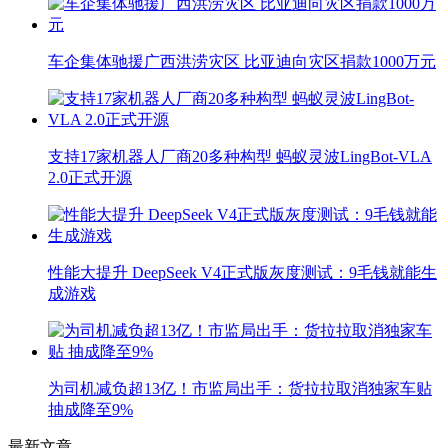
车企集体驰援广西洪涝灾区 比亚迪向灾区捐款1000万元
支持17家机器人厂商20多种构型 蚂蚁灵波LingBot-VLA
2.0正式开源
性能大提升 DeepSeek V4正式版灰度测试：9毛钱就能生
成游戏
为司机减负超13亿！市监局出手：货拉拉取消独家车贴
抽成降至9%
最新文章