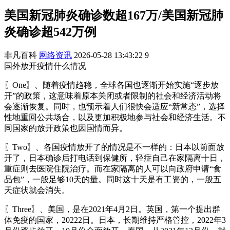
美国新冠肺炎确诊数超167万/美国新冠肺
炎确诊超542万例
非凡百科
网络资讯
2026-05-28 13:43:22
9
国外放开疫情什么情况
〖One〗、随着疫情趋稳，全球各国也逐渐开始实施“逐步放
开”的政策，这意味着原本关闭或者限制的社会和经济活动将
会逐渐恢复。同时，也预示着人们很快会适应“新常态”，选择
性地重回公共场合，以及更加积极地参与社会和经济生活。不
同国家的放开政策也因国情而异。
〖Two〗、各国疫情放开了的情况是不一样的：日本以前面放
开了，日本确诊后打电话到保健所，轻症自己在家隔离十日，
重症则去医院住院治疗。而在家隔离的人可以向政府申请“食
品包”，一般足够10天的量。同时这十天是有工资的，一般五
天症状就会消失。
〖Three〗、美国，是在2021年4月2日。英国，第一个提出群
体免疫的国家，20222日。日本，长期维持严格管控，2022年3