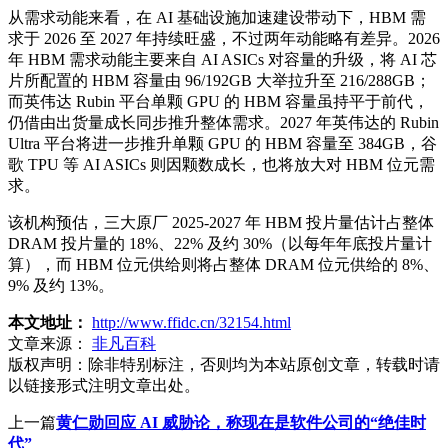
从需求动能来看，在 AI 基础设施加速建设带动下，HBM 需
求于 2026 至 2027 年持续旺盛，不过两年动能略有差异。2026
年 HBM 需求动能主要来自 AI ASICs 对容量的升级，将 AI 芯
片所配置的 HBM 容量由 96/192GB 大举拉升至 216/288GB；
而英伟达 Rubin 平台单颗 GPU 的 HBM 容量虽持平于前代，
仍借由出货量成长同步推升整体需求。2027 年英伟达的 Rubin
Ultra 平台将进一步推升单颗 GPU 的 HBM 容量至 384GB，谷
歌 TPU 等 AI ASICs 则因颗数成长，也将放大对 HBM 位元需
求。
该机构预估，三大原厂 2025-2027 年 HBM 投片量估计占整体
DRAM 投片量的 18%、22% 及约 30%（以每年年底投片量计
算），而 HBM 位元供给则将占整体 DRAM 位元供给的 8%、
9% 及约 13%。
本文地址：
http://www.ffidc.cn/32154.html
文章来源：
非凡百科
版权声明：
除非特别标注，否则均为本站原创文章，转载时请
以链接形式注明文章出处。
上一篇
黄仁勋回应 AI 威胁论，称现在是软件公司的“绝佳时
代”