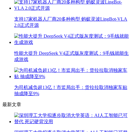
支持17家机器人厂商20多种构型 蚂蚁灵波LingBot-VLA
2.0正式开源
性能大提升 DeepSeek V4正式版灰度测试：9毛钱就能生
成游戏
为司机减负超13亿！市监局出手：货拉拉取消独家车贴
抽成降至9%
最新文章