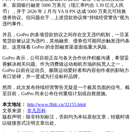
本、富国银行融资 5000 万美元（现汇率约合 3.39 亿元人民
币），并于 2026 年 2 月与 YA II PN 达成 5000 万美元可转换
债券协议。但问题在于，上述贷款协议将“持续经营警告”视为
违约事件。
并且，GoPro 的多项贷款协议之间存在交叉违约机制，一旦某
笔贷款被认定为违约，其他融资、债券也可能同步触发违约条
款。这意味着 GoPro 的全部融资渠道面临重大风险。
GoPro 表示，公司目前正在与各大合作伙伴积极沟通，希望妥
善解决相关问题。作为消费级运动相机市场的拓荒人之一，
GoPro 以前在运动员、极限运动爱好者和内容创作者的影响力
有口皆碑，并一度成为行业标杆品牌。
然而，此次发布持续经营警告无疑是一个极其负面的信号。截
至目前，GoPro 尚未公布任何重组计划或自救措施。
本文地址：
http://www.ffidc.cn/32155.html
文章来源：
非凡百科
版权声明：
除非特别标注，否则均为本站原创文章，转载时请
以链接形式注明文章出处。