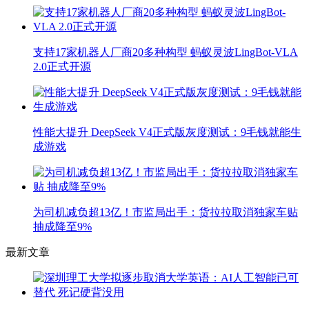
支持17家机器人厂商20多种构型 蚂蚁灵波LingBot-VLA
2.0正式开源
性能大提升 DeepSeek V4正式版灰度测试：9毛钱就能生
成游戏
为司机减负超13亿！市监局出手：货拉拉取消独家车贴
抽成降至9%
最新文章