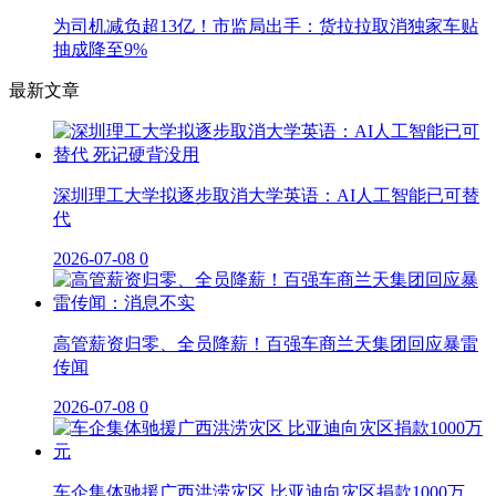
为司机减负超13亿！市监局出手：货拉拉取消独家车贴
抽成降至9%
最新文章
深圳理工大学拟逐步取消大学英语：AI人工智能已可替
代
2026-07-08
0
高管薪资归零、全员降薪！百强车商兰天集团回应暴雷
传闻
2026-07-08
0
车企集体驰援广西洪涝灾区 比亚迪向灾区捐款1000万