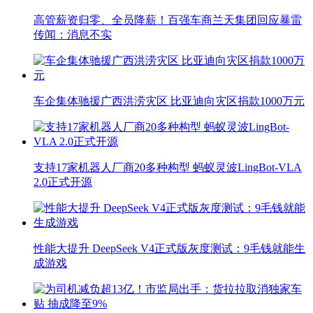
高管薪资归零、全员降薪！百强车商兰天集团回应暴雷
传闻：消息不实
车企集体驰援广西洪涝灾区 比亚迪向灾区捐款1000万元
支持17家机器人厂商20多种构型 蚂蚁灵波LingBot-VLA
2.0正式开源
性能大提升 DeepSeek V4正式版灰度测试：9毛钱就能生
成游戏