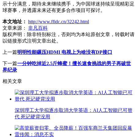
示十分满意，期待未来继续携手，为中国球迷持续呈现精彩足
球赛事，并透露未来还有更多合作项目可探讨。
本文地址：
http://www.ffidc.cn/32242.html
文章来源：
非凡百科
版权声明：
除非特别标注，否则均为本站原创文章，转载时请
以链接形式注明文章出处。
上一篇
明明性能碾压HDMI 电视上为啥没有DP接口
下一篇
一分钟吃掉近2.5斤蜂蜜！擅长速食挑战的男子再破世
界纪录
相关文章
深圳理工大学拟逐步取消大学英语：AI人工智能已可替
代 死记硬背没用