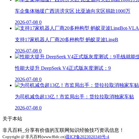
车企集体驰援广西洪涝灾区 比亚迪向灾区捐款1000万
2026-07-08
0
支持17家机器人厂商20多种构型 蚂蚁灵波LingB
2026-07-08
0
性能大提升 DeepSeek V4正式版灰度测试：9
2026-07-08
0
为司机减负超13亿！市监局出手：货拉拉取消独家车贴
2026-07-08
0
关于本站
非凡百科_分享有价值的互联网知识经验技巧资讯信息！
Copyright @ 非凡百科(www.ffidc.cn)
晋ICP备2023020349号-4