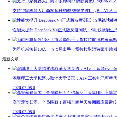
支持17家机器人厂商20多种构型 蚂蚁灵波LingBot-VLA 
性能大提升 DeepSeek V4正式版灰度测试：9毛钱就能生
为司机减负超13亿！市监局出手：货拉拉取消独家车贴 抽
最新文章
深圳理工大学拟逐步取消大学英语：AI人工智能已可替
2026-07-08
0
高管薪资归零、全员降薪！百强车商兰天集团回应暴雷传
2026-07-08
0