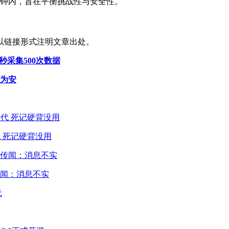
分钟内，旨在平衡挑战性与安全性。
以链接形式注明文章出处。
秒采集500次数据
危为安
 死记硬背没用
闻：消息不实