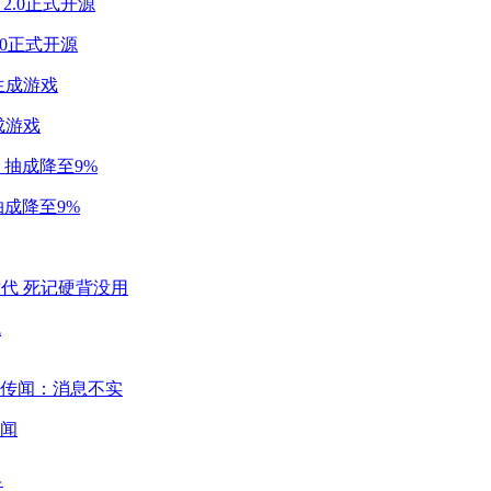
2.0正式开源
成游戏
成降至9%
代
闻