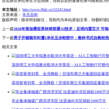
吉尼斯世界纪录官方也强调，当前认证的速食纪录均限制在3
本文地址：
http://www.ffidc.cn/32243.html
文章来源：
非凡百科
版权声明：
除非特别标注，否则均为本站原创文章，转载时请
上一篇
2026年美加墨世界杯将部署AI技术：足球内置芯片 可每
下一篇
男子开锁骑车时遭1米长五步蛇咬中：教科书式自救转
相关文章
深圳理工大学拟逐步取消大学英语：AI人工智能已可替代
高管薪资归零、全员降薪！百强车商兰天集团回应暴雷传
车企集体驰援广西洪涝灾区 比亚迪向灾区捐款1000万元