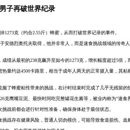
的男子再破世界纪录
1273克（约合2.55斤）蜂蜜，从而打破世界记录的事件。
男子安德烈奥托夫取得，他并非常人，而是速食挑战领域的传奇
成绩从最初的238克飙升至如今的1273克，增长幅度超过5倍
蜂蜜热量约达4500卡路里，相当于成年人两天的正常摄入量，其
克服了蜂蜜粘性带来的挑战，在计时结束时完成了几乎无残留的
26克鹰嘴豆泥、最快时间吃完整罐花生酱等，被业内称为“速食
次挑战前都会进行针对性准备，确保身体处于最佳状态。
食挑战存在健康风险，普通人切勿模仿，可能导致食道损伤、血