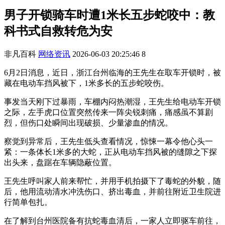
男子开锁骑车时遭1米长五步蛇咬中：教
科书式自救转危为安
非凡百科
网络资讯
2026-06-03 20:25:46
8
6月2日消息，近日，浙江台州临海的王先生在取车开锁时，被
藏在电动车挡风被下，1米多长的五步蛇咬伤。
事发当天刚下过暴雨，车棚内闷热潮湿，王先生给电动车开锁
之际，左手虎口位置突然传来一阵尖锐刺痛，痛感虽不算剧
烈，但伤口处瞬间出现破损、少量渗血的情况。
察觉到异常后，王先生低头查看情况，惊悚一幕令他心头一
紧：一条体长1米多的大蛇，正从电动车挡风被的缝隙之下探
出头来，盘踞在车辆隐蔽位置。
王先生呼叫家人前来帮忙，并用手机拍摄下了毒蛇的外貌，随
后，他用流动清水冲洗伤口、挤出毒血，并前往附近卫生院进
行简单包扎。
在了解到台州医院备有抗蛇毒血清后，一家人立即驱车前往，