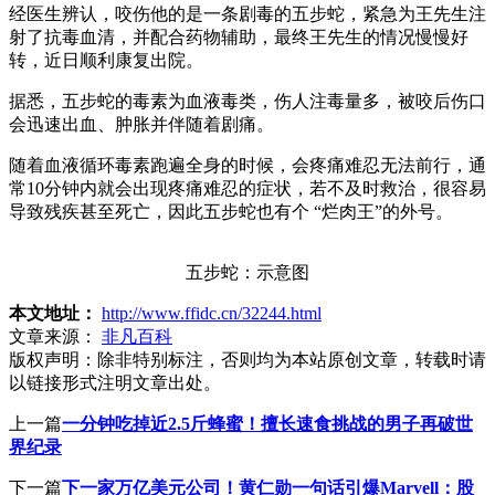
经医生辨认，咬伤他的是一条剧毒的五步蛇，紧急为王先生注
射了抗毒血清，并配合药物辅助，最终王先生的情况慢慢好
转，近日顺利康复出院。
据悉，五步蛇的毒素为血液毒类，伤人注毒量多，被咬后伤口
会迅速出血、肿胀并伴随着剧痛。
随着血液循环毒素跑遍全身的时候，会疼痛难忍无法前行，通
常10分钟内就会出现疼痛难忍的症状，若不及时救治，很容易
导致残疾甚至死亡，因此五步蛇也有个 “烂肉王”的外号。
五步蛇：示意图
本文地址：
http://www.ffidc.cn/32244.html
文章来源：
非凡百科
版权声明：
除非特别标注，否则均为本站原创文章，转载时请
以链接形式注明文章出处。
上一篇
一分钟吃掉近2.5斤蜂蜜！擅长速食挑战的男子再破世
界纪录
下一篇
下一家万亿美元公司！黄仁勋一句话引爆Marvell：股