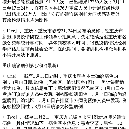
接开展多轮核酸检测19112人次，已出结果17359人次；3月11
日至17日24时，在有关区县176万重点人员中开展核酸检测，
已出结果162万人，除已公布的确诊病例和无症状感染者外，
其余检测结果均为阴性。
〖Five〗、重庆：重庆市教委2月24日发布消息称，经重庆市
新冠肺炎疫情防控工作领导小组同意，决定继续延迟重庆市各
级各类学校开学时间，具体到校学习时间，将视疫情情况经科
学评估后提前向社会公布。在此期间，各培训机构和托育机构
不得开展线下服务。
重庆确诊病例多少例?(最新)
〖One〗、截至3月13日24时，重庆市现有本土确诊病例14
例，3月14日新增2例（巴南区、渝北区各1例），累计最新数
据为16例。具体信息如下：新增病例情况巴南区：3月13日在
发热门诊就诊人员中发现1例核酸检测阳性，3月14日确诊为轻
型病例。渝北区：3月13日在排查市外病例密接人员中发现1例
核酸检测阳性，3月14日确诊为轻型病例。
〖Two〗、截至11月2日，重庆九龙坡区报告1例新冠肺炎确诊
病例。具体情况如下：病例基本信息：患者李某，男性，32