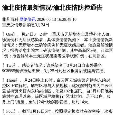
渝北疫情最新情况/渝北疫情防控通告
非凡百科
网络资讯
2026-06-13 16:28:49
10
重庆疫情最新消息3月24日
〖One〗、月24日0—24时，重庆市无新增本土及境外输入确
诊病例和无症状感染者，具体疫情情况如下：本土疫情情况新
增情况：无新增本土确诊病例和无症状感染者。治愈及解除情
况：报告治愈出院本土确诊病例4例，其中高新区3例、江津区
1例；报告解除本土无症状感染者医学观察1例，在高新区。
〖Two〗、感染者情况：该感染者于3月24日自市外乘坐
9C8995航班抵达重庆，3月25日到社区报备后被隔离管控。
〖Three〗、月24日晚上10时，白云区云城街萧岗辖内东约封
控区正式解封。解封区域与人员规模：此次解封范围为白云区
云城街萧岗辖内东约封控区，涉及182名居民。自3月10日晚实
施封控管理以来，该区域严格执行“区域封闭、足不出户、服
务上门”措施，至3月24日晚解除管控，历时14天。
〖Four〗、截至3月18日6时，按照规定频次对在渝密接、次密