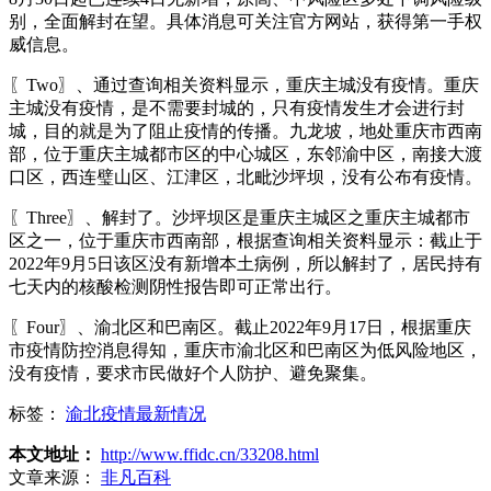
别，全面解封在望。具体消息可关注官方网站，获得第一手权
威信息。
〖Two〗、通过查询相关资料显示，重庆主城没有疫情。重庆
主城没有疫情，是不需要封城的，只有疫情发生才会进行封
城，目的就是为了阻止疫情的传播。九龙坡，地处重庆市西南
部，位于重庆主城都市区的中心城区，东邻渝中区，南接大渡
口区，西连璧山区、江津区，北毗沙坪坝，没有公布有疫情。
〖Three〗、解封了。沙坪坝区是重庆主城区之重庆主城都市
区之一，位于重庆市西南部，根据查询相关资料显示：截止于
2022年9月5日该区没有新增本土病例，所以解封了，居民持有
七天内的核酸检测阴性报告即可正常出行。
〖Four〗、渝北区和巴南区。截止2022年9月17日，根据重庆
市疫情防控消息得知，重庆市渝北区和巴南区为低风险地区，
没有疫情，要求市民做好个人防护、避免聚集。
标签：
渝北疫情最新情况
本文地址：
http://www.ffidc.cn/33208.html
文章来源：
非凡百科