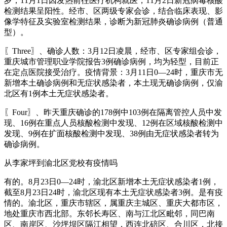
岁，11月1日因发热前往医疗机构就医，11月2日新冠病毒核酸
检测结果呈阳性。经市、区两级专家会诊，结合临床表现、影
像学特征及实验室检测结果，诊断为新冠肺炎确诊病例（普通
型）。
〖Three〗、确诊人数：3月12日凌晨，经市、区专家组会诊，
重庆城市管理职业学院报告3例确诊病例，均为轻型，目前正
在定点医院接受治疗。疫情背景：3月11日0—24时，重庆市无
新增本土确诊病例和无症状感染者，本土现无确诊病例，仅渝
北区有1例本土无症状感染者。
〖Four〗、昨天重庆确诊的178例中103例在隔离管控人员中发
现、16例在重点人员核酸检测中发现、12例在区域核酸检测中
发现、9例在扩面核酸检测中发现、38例由无症状感染者转为
确诊病例。
从李家坪到渝北区党校有疫情吗
有的。8月23日0—24时，渝北区新增本土无症状感染者1例，
截至8月23日24时，渝北区现有本土无症状感染者3例。是有疫
情的。渝北区，重庆市辖区，属重庆主城区、重庆大都市区，
地处重庆市西北部。东邻长寿区、南与江北区毗邻，同巴南
区、南岸区、沙坪坝区隔江相望，西连北碚区、合川区，北接