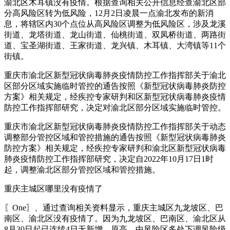
渝北区木耳镇没有疫情。根据查询相关公开信息经查渝北区部
分高风险区转为低风险，12月2日凌晨一点渝北发布的新消
息，将辖区内30个点位从高风险区调整为低风险区，涉及龙溪
街道、龙塔街道、龙山街道、仙桃街道、双凤桥街道、两路街
道、宝圣湖街道、王家街道、龙兴镇、木耳镇、大湾镇等11个
街镇。
重庆市渝北区新型冠状病毒肺炎疫情防控工作指挥部关于渝北
区部分区域实施临时管控的通告按照《新型冠状病毒肺炎防控
方案》相关规定，经疾控专家研判和区新型冠状病毒肺炎疫情
防控工作指挥部研究，决定对渝北区部分区域实施临时管控。
重庆市渝北区新型冠状病毒肺炎疫情防控工作指挥部关于动态
调整部分管控区域和管控措施的通告按照《新型冠状病毒肺炎
防控方案》相关规定，经疾控专家研判和渝北区新型冠状病毒
肺炎疫情防控工作指挥部研究，决定自2022年10月17日1时
起，调整渝北区部分管控区域和管控措施。
重庆主城区哪里没有疫情了
〖One〗、通过查询相关资料显示，重庆主城区九龙坡区、巴
南区、渝北区没有疫情了。因为九龙坡区、巴南区、渝北区从
8月30日起已连续4日无新增，原高、中风险区多处下调风险级