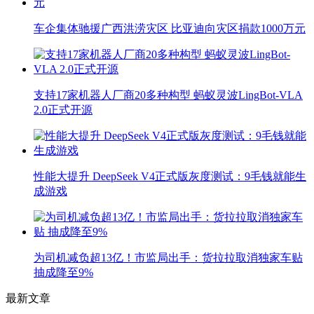
车企集体驰援广西洪涝灾区 比亚迪向灾区捐款1000万元
支持17家机器人厂商20多种构型 蚂蚁灵波LingBot-VLA
2.0正式开源
性能大提升 DeepSeek V4正式版灰度测试：9毛钱就能生
成游戏
为司机减负超13亿！市监局出手：货拉拉取消独家车贴
抽成降至9%
最新文章