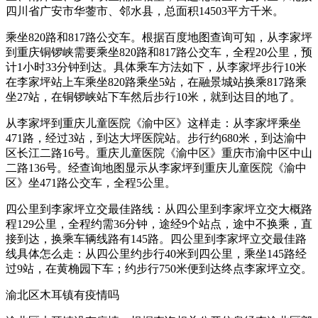
四川省广安市华蓥市、邻水县，总面积14503平方千米。
乘坐820路和817路公交车。根据百度地图查询可知，从李家坪
到重庆铜锣峡需要乘坐820路和817路公交车，全程20公里，预
计1小时33分钟到达。具体乘车方法如下，从李家坪步行10米
在李家坪站上车乘坐820路乘坐5站，在融景城站换乘817路乘
坐27站，在铜锣峡站下车然后步行10米，就到达目的地了。
从李家坪到重庆儿童医院《渝中区》这样走：从李家坪乘坐
471路，经过3站，到达大坪医院站。步行约680米，到达渝中
区长江二路16号。重庆儿童医院《渝中区》重庆市渝中区中山
二路136号。经查询地图显示从李家坪到重庆儿童医院《渝中
区》坐471路公交车，全程5公里。
四公里到李家坪立交最佳路线：从四公里到李家坪立交大概路
程129公里，全程约需36分钟，途经9个站点，途中不换乘，直
接到达，换乘车辆线路有145路。四公里到李家坪立交最佳路
线具体怎么走：从四公里约步行40米到四公里，乘坐145路经
过9站，在黄桷园下车；约步行750米便到达终点李家坪立交。
渝北区木耳镇有疫情吗