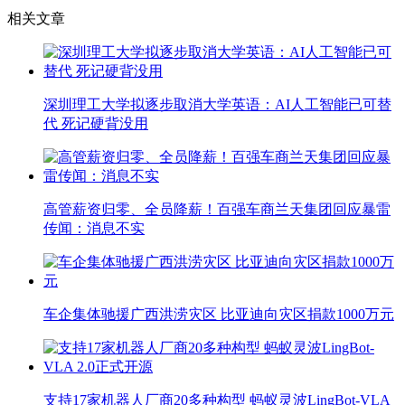
相关文章
深圳理工大学拟逐步取消大学英语：AI人工智能已可替
代 死记硬背没用
高管薪资归零、全员降薪！百强车商兰天集团回应暴雷
传闻：消息不实
车企集体驰援广西洪涝灾区 比亚迪向灾区捐款1000万元
支持17家机器人厂商20多种构型 蚂蚁灵波LingBot-VLA