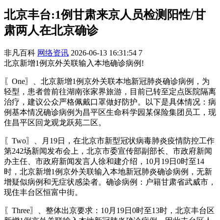
北京丰台:1例甘肃来京人员检测阳性/甘
肃两人在北京确诊
非凡百科
网络资讯
2026-06-13 16:31:54
7
北京新增1例京外关联输入本地确诊病例!
〖One〗、北京新增1例京外关联本地新冠肺炎确诊病例，为
轻型，患者曾前往湖南张家界旅游，目前已转至定点医院隔离
治疗，建议公众严格佩戴口罩做好防护。以下是具体情况：病
例基本情况确诊病例为昌平区生命科学园某保险集团员工，现
住昌平区回龙观龙跃苑二区。
〖Two〗、月19日，在北京市新型冠状病毒肺炎疫情防控工作
第242场新闻发布会上，北京市委宣传部副部长、市政府新闻
办主任、市政府新闻发言人徐和建介绍，10月19日0时至14
时，北京新增1例京外关联输入本地新冠肺炎确诊病例，无新
增疑似病例和无症状感染者。确诊病例：户籍甘肃省武威市，
现住丰台区恒富中街。
〖Three〗、整体出京要求：10月19日0时至13时，北京丰台区