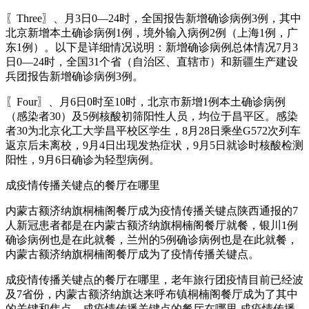
〖Three〗、月3日0—24时，全国报告新增确诊病例3例，其中
北京新增本土确诊病例1例，境外输入病例2例（上海1例，广
东1例）。以下是详细情况说明：新增确诊病例总体情况7月3
日0—24时，全国31个省（自治区、直辖市）和新疆生产建设
兵团报告新增确诊病例3例。
〖Four〗、月6日0时至10时，北京市新增1例本土确诊病例
（感染者30）及5例核酸初筛阳性人员，均位于昌平区。感染
者30为北京化工大学昌平校区学生，8月28日乘坐G572次列车
返京后未离校，9月4日出现发热症状，9月5日就诊时核酸检测
阳性，9月6日确诊为轻型病例。
成疫情传播关键点的餐厅在哪里
内蒙古额济纳旗桐楠阁餐厅成为疫情传播关键点陕西通报的7
人新冠患者都是在内蒙古额济纳旗桐楠阁餐厅就餐，银川1例
确诊病例也是在此就餐，兰州的5例确诊病例也是在此就餐，
内蒙古额济纳旗桐楠阁餐厅成为了疫情传播关键点。
成疫情传播关键点的餐厅在哪里，老年旅行团疫情目前已经波
及7省份，内蒙古额济纳旗达来呼布镇桐楠阁餐厅成为了其中
的关键和焦点。成疫情传播关键点的餐厅在哪里.成疫情传播