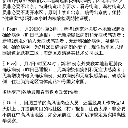
新增1例京外关联输入本地新冠肺炎确诊病例，因此丰台区人
员非必要不出京。特殊街道出京要求：看丹街道、新村街道人
员非必要不离开本区，原则上禁止出京。确需出京的，须持
“健康宝”绿码和48小时内核酸检测阴性证明。
〖Four〗、月29日0时至24时，新增1例京外关联本地新冠肺炎
确诊病例（昨日已通报），无新增疑似病例和无症状感染者；
新增2例境外输入无症状感染者，无新增确诊病例、疑似病
例。确诊病例：为7月28日确诊病例的妻子，现住昌平区龙泽
园街道龙跃苑二区，海淀区双清路某技术公司员工。
〖Five〗、月2日0时至24时，新增1例京外关联本地新冠肺炎
确诊病例（昨日已通报），无新增疑似病例和无症状感染者；
无新增境外输入确诊病例、疑似病例和无症状感染者。确诊病
例：住址为海淀区首体南路20号国兴家园。
多地变严!各地最新春节返乡政策!快看!
〖One〗、回肥过节的高风险岗位人员，还需脱离工作岗位14
天以上，并提前向目的地社区（村）报备。山西太原：非必要
不前往中高风险地区，如必须前往，返并后按规定落实隔离医
学观察。