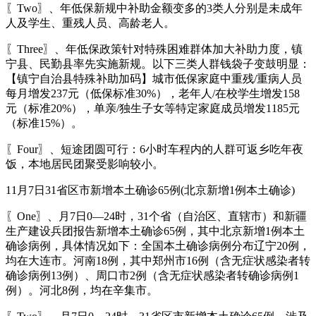
〖Two〗、年低保新规中补助金额变多的3类人分别是未成年
人及学生、重残人员、高龄老人。
〖Three〗、年低保政策针对特殊困难群体加大补助力度，镇
宁县、民勤县率先实施新规。以下三类人群钱袋子变鼓明显：
【镇宁自治县特殊补助加码】城市低保家庭中重残/重病人员
每月增发237元（低保标准30%），老年人/在校学生增发158
元（标准20%），单亲/独生子女等特定家庭成员增发1185元
（标准15%）。
〖Four〗、短途团圆可行：6小时车程内的人群可返乡吃年夜
饭，本地居民团聚受影响较小。
11月7日31省区市新增本土确诊65例(北京新增1例本土确诊)
〖One〗、月7日0—24时，31个省（自治区、直辖市）和新疆
生产建设兵团报告新增本土确诊65例，其中北京新增1例本土
确诊病例，具体情况如下：全国本土确诊病例分布辽宁20例，
均在大连市。河南18例，其中郑州市16例（含无症状感染者转
确诊病例13例）、周口市2例（含无症状感染者转确诊病例1
例）。河北8例，均在辛集市。