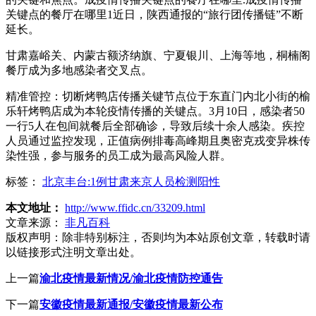
关键点的餐厅在哪里1近日，陕西通报的“旅行团传播链”不断
延长。
甘肃嘉峪关、内蒙古额济纳旗、宁夏银川、上海等地，桐楠阁
餐厅成为多地感染者交叉点。
精准管控：切断烤鸭店传播关键节点位于东直门内北小街的榆
乐轩烤鸭店成为本轮疫情传播的关键点。3月10日，感染者50
一行5人在包间就餐后全部确诊，导致后续十余人感染。疾控
人员通过监控发现，正值病例排毒高峰期且奥密克戎变异株传
染性强，参与服务的员工成为最高风险人群。
标签：
北京丰台:1例甘肃来京人员检测阳性
本文地址：
http://www.ffidc.cn/33209.html
文章来源：
非凡百科
版权声明：
除非特别标注，否则均为本站原创文章，转载时请
以链接形式注明文章出处。
上一篇
渝北疫情最新情况/渝北疫情防控通告
下一篇
安徽疫情最新通报/安徽疫情最新公布