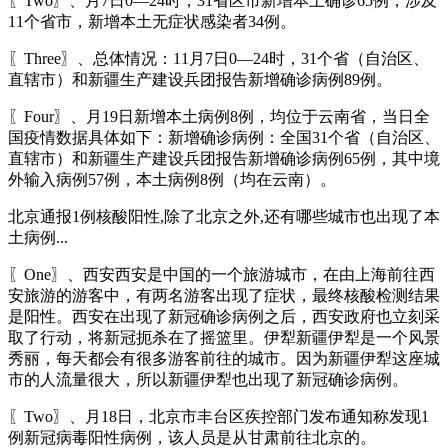
〖Two〗、月7日0—24时，31省区市新增本土确诊65例，涉及
11个省市，新增本土无症状感染者34例。
〖Three〗、总体情况：11月7日0—24时，31个省（自治区、
直辖市）和新疆生产建设兵团报告新增确诊病例89例。
〖Four〗、月19日新增本土病例8例，均位于云南省，当日全
国疫情数据具体如下：新增确诊病例：全国31个省（自治区、
直辖市）和新疆生产建设兵团报告新增确诊病例65例，其中境
外输入病例57例，本土病例8例（均在云南）。
北京通报1例核酸阳性,除了北京之外,还有哪些城市也出现了本
土病例...
〖One〗、西安西安是中国的一个旅游城市，在由上海前往西
安旅游的游客中，有两名游客出现了症状，最终核酸检测结果
是阳性。西安在出现了新冠确诊病例之后，西安政府也立刻采
取了行动，将新冠扼杀在了摇篮里。伊犁新疆伊犁是一个风景
秀丽，每天都会有很多游客前往的城市。因为新疆伊犁这座城
市的人流量很大，所以新疆伊犁也出现了新冠确诊病例。
〖Two〗、月18日，北京市丰台区疾控部门发布通知称发现1
例新冠病毒阳性病例，该人员是从甘肃前往北京的。