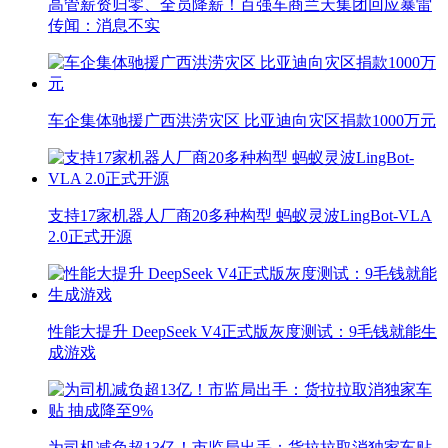
高管薪资归零、全员降薪！百强车商兰天集团回应暴雷
传闻：消息不实
车企集体驰援广西洪涝灾区 比亚迪向灾区捐款1000万元
支持17家机器人厂商20多种构型 蚂蚁灵波LingBot-VLA
2.0正式开源
性能大提升 DeepSeek V4正式版灰度测试：9毛钱就能生
成游戏
为司机减负超13亿！市监局出手：货拉拉取消独家车贴