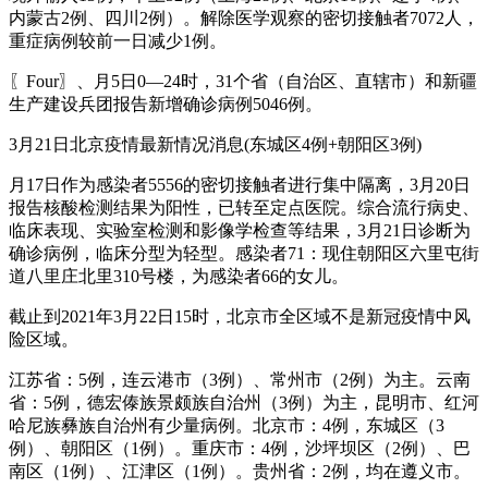
内蒙古2例、四川2例）。解除医学观察的密切接触者7072人，
重症病例较前一日减少1例。
〖Four〗、月5日0—24时，31个省（自治区、直辖市）和新疆
生产建设兵团报告新增确诊病例5046例。
3月21日北京疫情最新情况消息(东城区4例+朝阳区3例)
月17日作为感染者5556的密切接触者进行集中隔离，3月20日
报告核酸检测结果为阳性，已转至定点医院。综合流行病史、
临床表现、实验室检测和影像学检查等结果，3月21日诊断为
确诊病例，临床分型为轻型。感染者71：现住朝阳区六里屯街
道八里庄北里310号楼，为感染者66的女儿。
截止到2021年3月22日15时，北京市全区域不是新冠疫情中风
险区域。
江苏省：5例，连云港市（3例）、常州市（2例）为主。云南
省：5例，德宏傣族景颇族自治州（3例）为主，昆明市、红河
哈尼族彝族自治州有少量病例。北京市：4例，东城区（3
例）、朝阳区（1例）。重庆市：4例，沙坪坝区（2例）、巴
南区（1例）、江津区（1例）。贵州省：2例，均在遵义市。