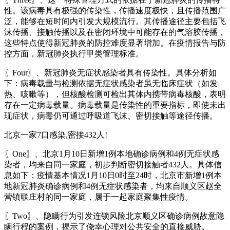
性。该病毒具有极强的传染性，传播速度极快，且传播范围广
泛，能够在短时间内引发大规模流行。其传播途径主要包括飞
沫传播、接触传播以及在密闭环境中可能存在的气溶胶传播，
这些特点使得新冠肺炎的防控难度显著增加。在疫情报告与防
控方面，新冠肺炎执行甲类管理标准。
〖Four〗、新冠肺炎无症状感染者具有传染性。具体分析如
下：病毒载量与检测依据无症状感染者虽无临床症状（如发
热、咳嗽等），但核酸检测可检出其体内携带病毒核酸，表明
存在一定病毒载量。病毒载量是传染性的重要指标，即使未出
现症状，病毒仍可通过呼吸道飞沫、密切接触等途径传播。
北京一家7口感染,密接432人!
〖One〗、北京1月10日新增1例本地确诊病例和4例无症状感
染者，均来自同一家庭，初步判断密切接触者432人。具体信
息如下：疫情基本情况1月10日0时至24时，北京市新增1例本
地新冠肺炎确诊病例和4例无症状感染者，均来自顺义区赵全
营镇联庄村的同一家庭，属于一起家庭聚集性疫情。
〖Two〗、隐瞒行为引发连锁风险北京顺义区确诊病例故意隐
瞒行程的案例，揭示了侥幸心理对公共安全的直接威胁。