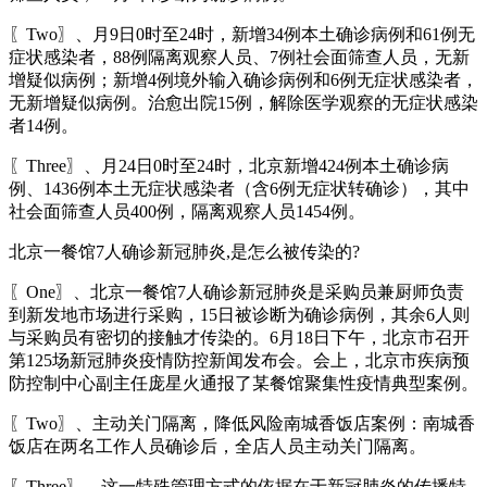
〖Two〗、月9日0时至24时，新增34例本土确诊病例和61例无
症状感染者，88例隔离观察人员、7例社会面筛查人员，无新
增疑似病例；新增4例境外输入确诊病例和6例无症状感染者，
无新增疑似病例。治愈出院15例，解除医学观察的无症状感染
者14例。
〖Three〗、月24日0时至24时，北京新增424例本土确诊病
例、1436例本土无症状感染者（含6例无症状转确诊），其中
社会面筛查人员400例，隔离观察人员1454例。
北京一餐馆7人确诊新冠肺炎,是怎么被传染的?
〖One〗、北京一餐馆7人确诊新冠肺炎是采购员兼厨师负责
到新发地市场进行采购，15日被诊断为确诊病例，其余6人则
与采购员有密切的接触才传染的。6月18日下午，北京市召开
第125场新冠肺炎疫情防控新闻发布会。会上，北京市疾病预
防控制中心副主任庞星火通报了某餐馆聚集性疫情典型案例。
〖Two〗、主动关门隔离，降低风险南城香饭店案例：南城香
饭店在两名工作人员确诊后，全店人员主动关门隔离。
〖Three〗、这一特殊管理方式的依据在于新冠肺炎的传播特