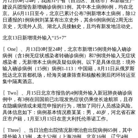
月12日0时-24时，我国31个省（自治区、直辖市）和新疆生产
建设兵团报告新增确诊病例11例。其中本土病例6例，均在北
京。从6月11日至今，北京已累计公布7例新增本土病例，除12
日通报的1例病例刘某某有出京史外，其余6例病例近2周无出
京史，无境外人员、湖北人员接触史，且均有新发地活动史。
北京13日新增境外输入“15+7”
〖One〗、月13日0时至24时，北京市新增15例境外输入确诊
病例（含1例无症状感染者转确诊病例）和7例境外输入无症状
感染者，无新增本土病例及疑似病例。以下是具体信息：境外
输入确诊病例（15例）病例1-113：中国籍，8月11日从俄罗斯
抵达北京首都机场，经海关健康筛查和核酸检测后闭环转运至
集中隔离酒店。
〖Two〗、月15日北京市报告的4例境外输入新冠肺炎确诊病
例中，有3例在回国前已出现发热症状仍乘坐长途航班，且存
在隐瞒病情或未规范申报的行为，增加了同行人员感染风险。
具体信息如下：病例基本情况蔡某某：男，40岁，河北省石家
庄市户籍，1月至3月13日在意大利托伦蒂诺工作。
〖Three〗、当日治愈出院情况新增治愈出院病例65例，其中
境外输入13例，本土52例（上海28例、北京16例、辽宁4例、