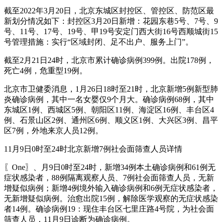
截至2022年3月20日，北京东城区封控区、管控区、防范区最
新划分情况如下：封控区3月20日新增：花园东巷5号、7号、9
号、11号、17号、19号、甲19号安定门西大街16号西顺城街15
号管理措施：实行“区域封闭、足不出户、服务上门”。
截至2月21日24时，北京市累计确诊病例399例。出院178例，
死亡4例，危重型19例。
北京市卫健委消息，1月26日18时至21时，北京新增5例新型肺
炎确诊病例，其中一名女婴仅9个月大。确诊病例68例，其中
东城区1例、西城区5例、朝阳区11例、海淀区16例、丰台区4
例、石景山区2例、通州区6例、顺义区1例、大兴区3例、昌平
区7例，外地来京人员12例。
11月9日0时至24时北京新增7例社会面筛查人员详情
〖One〗、月9日0时至24时，新增34例本土确诊病例和61例无
症状感染者，88例隔离观察人员、7例社会面筛查人员，无新
增疑似病例；新增4例境外输入确诊病例和6例无症状感染者，
无新增疑似病例。治愈出院15例，解除医学观察的无症状感染
者14例。确诊病例19：现住丰台区七里庄路4号院，为社会面
筛查人员，11月9日诊断为确诊病例。