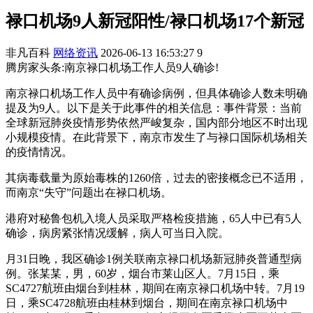
禄口机场9人新冠阳性/禄口机场17个新冠
非凡百科
网络资讯
2026-06-13 16:53:27
9
腾房家头条:南京禄口机场工作人员9人确诊!
南京禄口机场工作人员中有确诊病例，但具体确诊人数未明确
提及为9人。以下是关于此事件的相关信息：事件背景：当前
全球新冠肺炎疫情形势依然严峻复杂，国内部分地区不时出现
小规模疫情。在此背景下，南京市发生了与禄口国际机场相关
的疫情情况。
其病毒载量为原始毒株的1260倍，过去的密接概念已不适用，
而南京“失守”问题出在禄口机场。
港府对秘鲁包机入境人员采取严格检疫措施，65人中已有5人
确诊，病房紧张情况缓解，病人可当日入院。
月31日晚，我区确诊1例关联南京禄口机场新冠肺炎普通型病
例。张某某，男，60岁，烟台市莱山区人。7月15日，乘
SC4727航班由烟台到桂林，期间在南京禄口机场中转。7月19
日，乘SC4728航班由桂林到烟台，期间在南京禄口机场中