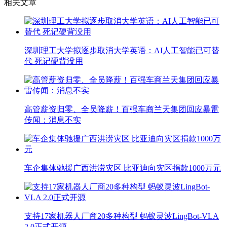
相关文章
深圳理工大学拟逐步取消大学英语：AI人工智能已可替
代 死记硬背没用
高管薪资归零、全员降薪！百强车商兰天集团回应暴雷
传闻：消息不实
车企集体驰援广西洪涝灾区 比亚迪向灾区捐款1000万元
支持17家机器人厂商20多种构型 蚂蚁灵波LingBot-VLA
2.0正式开源