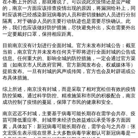
在不断上升的话，那就难说了。可以说此次疫情还是蛮严峻
的，南京一方面应该排查疫情出现的原因，将漏洞给补上，同
时应该将已经感染新冠病毒的人员和密切接触的人员进行分别
隔离，对于确诊人员的主要行动轨迹也是需要尽快确认。此
外，我们也应该做好防护措施，尽快避免外出，实在需要外出
一定要戴好口罩，保持相应距离。
目前南京没有计划进行全面封城。官方未发布封城公告：截至
当前，南京官方并未发布任何关于即将进行全面封城的公告或
信息。任何重大的、影响全城的防控措施，一定会通过官方渠
道（如南京市人民政府官网、官方新闻发布会、权威媒体等）
提前发布。一旦有封城的风声或传闻，官方也会及时辟谣或公
布具体措施。
综上所述，南京没有封城，而是采取了相对宽松但有效的疫情
防控策略。通过科学防控、精准施策和市民的积极配合，南京
成功控制了疫情的蔓延，保障了市民的健康和安全。
南京迟迟不封城，主要基于病毒可能长期存在需学会共存、疫
苗可降低重症率、封城带来经济负效益难以承受等多方面因
素，具体如下：新冠病毒可能长期存在，需学会与之共存：张
文宏医生表示现在世界上大多数病毒学家都认可新冠病毒是一