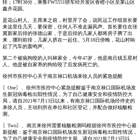
转；17时38分，乘鲁FW5551轿车经开发区香橙小区至莱山区
鑫卉花园。
是花山村人。主席来之前，村里开了会，说民运工作组首长要
来这里住几天，要保密，任何人不准走漏风声。首长要住在张
冀新家后排的张德山家，于是后排的几家人都将房子腾了出
来，挪到前排，几家人挤在一起住。5月18日傍晚，花山村响
起了汽车的轰鸣声。
第二个被疯狗咬的人叫林家全，今年47岁，他是南吕镇五星村
人。他是被自家养的狗给咬了后发病死亡的。
徐州市疾控中心关于南京禄口机场来徐人员的紧急提醒
〖One〗、徐州市疾控中心紧急提醒鉴于南京禄口国际机场发
生新冠病毒检出阳性情况，为了自己健康安全和疫情防控大
局，请自2021年7月13日以来，有南京禄口国际机场经停史的
来徐人员，主动到所在单位和社区登记，并配合做好核酸检
测。
〖Two〗、南京来徐州需要核酸检测吗根据徐州市疾控中心最
新提醒：鉴于南京禄口国际机场发生新冠病毒检出阳性情况，
为了自己健康安全和疫情防控大局，请自2021年7月13日以