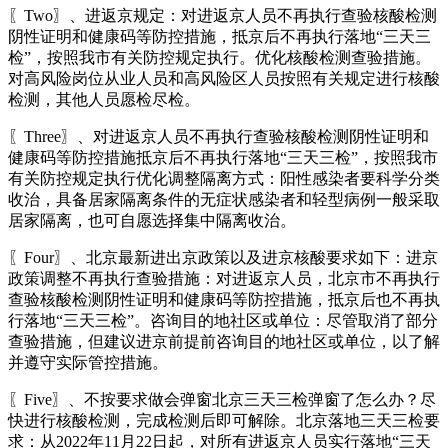
〖Two〗、进返京规定：对进返京人员不再执行查验核酸检测
阴性证明和健康码等防控措施，抵京后不再执行落地“三天三
检”，按照我市有关防控规定执行。优化核酸检测查验措施。
对高风险岗位从业人员和高风险区人员按照有关规定进行核酸
检测，其他人员愿检尽检。
〖Three〗、对进返京人员不再执行查验核酸检测阴性证明和
健康码等防控措施抵京后不再执行落地“三天三检”，按照我市
有关防控规定执行优化调整隔离方式：阳性感染者要科学分类
收治，具备居家隔离条件的无症状感染者和轻型病例一般采取
居家隔离，也可自愿选择集中隔离收治。
〖Four〗、北京最新进出京政策以及进京核酸要求如下：进京
政策调整不再执行查验措施：对进返京人员，北京市不再执行
查验核酸检测阴性证明和健康码等防控措施，抵京后也不再执
行落地“三天三检”。咨询目的地社区或单位：尽管取消了部分
查验措施，但建议进京前提前咨询目的地社区或单位，以了解
并遵守实际管控措施。
〖Five〗、不按要求做会弹窗北京三天三检弹窗了怎么办？尽
快进行核酸检测，完成检测后即可解除。北京落地三天三检要
求：从2022年11月22日起，对所有进返京人员实行落地“三天