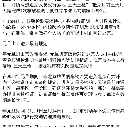
起，对所有进返京人员实行落地“三天三检”，抵京后前三天每
天需完成1次核酸检测，阴性结果未出前居家不外出。
〖Three〗、核酸检测要求持48小时核酸证明：有进返京计划
的旅客，需持48小时内核酸检测阴性证明及“北京健康宝”绿
码，在测温正常且做好个人防护的前提下可正常进返京。
元旦出京进京最新规定
年元旦进出京政策要求_元旦进京政策对进返京人员不再执行
查验核酸检测阴性证明和健康码等防控措施，抵京后不再执行
落地“三天三检”，按照我市有关防控规定执行。
在2024年元旦期间，非北京牌照的车辆若要进入北京市六环
内，必须遵守进京证的规定。进京证是必须的，无论是前往通
州区、昌平区、怀柔区、延庆区还是大兴区的一部分，都需要
办理进京通行证。进京证每年每车最多可办理12次，每次有效
期最长为7天。
年元旦期间（1月1日至1月4日），北京市机动车不受工作日高
峰时段区域限行交通管理措施限制。