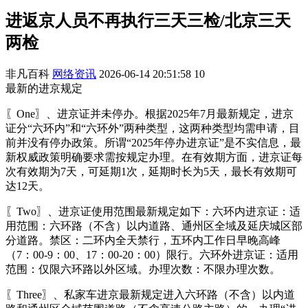
进返京人员不再执行三天三检/北京三天
两检
非凡百科
网络资讯
2026-06-14 20:51:58
10
最新的进京规定
〖One〗、进京证并未停办。根据2025年7月最新规定，进京
证分“六环内”和“六环外”两种类型，这两种类型均需申请，目
前并没有停办政策。所谓“2025年停办进京证”是不实信息，最
新权威政策明确要求需按规定办理。在有效期方面，进京证每
次有效期为7天，可延期1次，延期时长为5天，最长有效期可
达12天。
〖Two〗、进京证使用范围最新规定如下：六环内进京证：适
用范围：六环路（不含）以内道路、通州区全域及延庆城区部
分道路。禁区：二环内全天禁行，五环内工作日早晚高峰
（7：00-9：00、17：00-20：00）限行。六环外进京证：适用
范围：仅限六环路以外区域。办理次数：不限办理次数。
〖Three〗、私家车进京最新规定进入六环路（不含）以内道