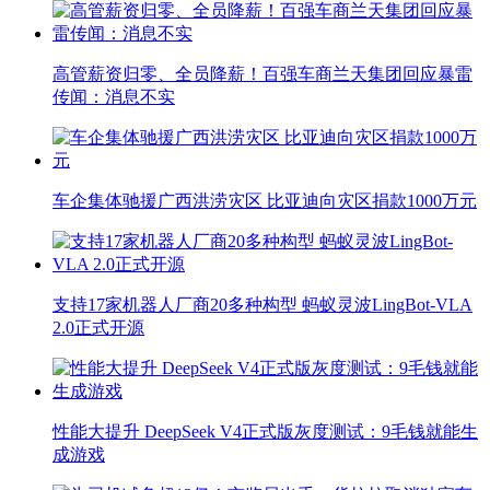
高管薪资归零、全员降薪！百强车商兰天集团回应暴雷
传闻：消息不实
车企集体驰援广西洪涝灾区 比亚迪向灾区捐款1000万元
支持17家机器人厂商20多种构型 蚂蚁灵波LingBot-VLA
2.0正式开源
性能大提升 DeepSeek V4正式版灰度测试：9毛钱就能生
成游戏