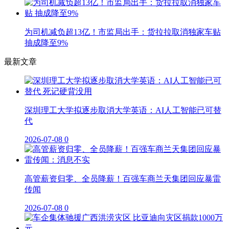
为司机减负超13亿！市监局出手：货拉拉取消独家车贴
抽成降至9%
最新文章
深圳理工大学拟逐步取消大学英语：AI人工智能已可替
代
2026-07-08
0
高管薪资归零、全员降薪！百强车商兰天集团回应暴雷
传闻
2026-07-08
0