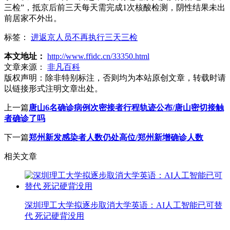
三检”，抵京后前三天每天需完成1次核酸检测，阴性结果未出
前居家不外出。
标签：
进返京人员不再执行三天三检
本文地址：
http://www.ffidc.cn/33350.html
文章来源：
非凡百科
版权声明：
除非特别标注，否则均为本站原创文章，转载时请
以链接形式注明文章出处。
上一篇
唐山6名确诊病例次密接者行程轨迹公布/唐山密切接触
者确诊了吗
下一篇
郑州新发感染者人数仍处高位/郑州新增确诊人数
相关文章
深圳理工大学拟逐步取消大学英语：AI人工智能已可替
代 死记硬背没用