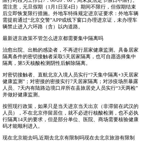
限行时段为工作日7：00-20：00，周末及法定节假日不限行。
需注意，元旦假期（1月1日至4日）期间不限行，但假期结束
后立即恢复限行措施。外地车特殊规定进京证要求：外地车辆
需提前通过“北京交警”APP或线下窗口办理进京证，未办理车
辆禁止进入六环路（含）以内道路。
最新进京政策不管怎么进京都需要集中隔离吗
治愈出院、出舱的感染者，不再进行居家健康监测。具备居家
隔离条件的密切接触者采取5天居家隔离，也可自愿选择集中
隔离，第5天核酸检测阴性后解除隔离。
对密切接触者、直航北京入境人员实行“7天集中隔离+3天居家
健康监测”；对密接的密接实行7天居家隔离；对涉疫场所暴露
人员、7天内有陆路边境口岸所在县旅居史人员实行“3天两检”
并做好健康监测。
按照现行政策，如果只是当天进京当天出京（非滞留在武汉的
人员），不在北京停留居住，就不必进行核酸检测，也不必执
行隔离14天的要求，但是部分单位、医院、商场需要核验健康
码才能顺利进入。
现在北京能去吗,近期去北京有限制吗现在去北京旅游有限制