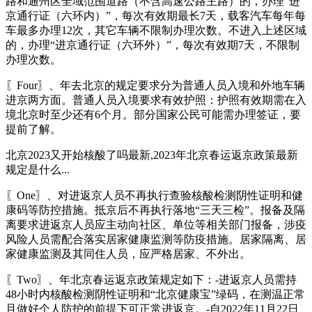
路和通州区全域范围道路（不含高速公路主路）的，办理“进
京通行证（六环内）”，每次有效期最长7天，载客汽车每年每
车最多办理12次，其它车辆不限制办理次数。不进入上述区域
的，办理“进京通行证（六环外）”，每次有效期7天，不限制
办理次数。
〖Four〗、年去北京的规定要求分为普通人员入境和外地车辆
进京两方面。普通人员入境要求有效护照：护照有效期需在入
境北京时至少还有6个月。部分国家公民可能需办理签证，要
提前了解。
北京2023又开始核酸了吗最新,2023年北京春运返京政策最新
规定是什么...
〖One〗、对进返京人员不再执行查验核酸检测阴性证明和健
康码等防控措施。抵京后不再执行落地“三天三检”。报备及隔
离要求进返京人员应主动向社区、单位等相关部门报备，涉疫
风险人员需配合落实居家健康监测等防疫措施。居家隔离、居
家健康监测及其同住人员，应严格居家、不外出。
〖Two〗、年北京春运返京政策规定如下：-进返京人员需持
48小时内核酸检测阴性证明和“北京健康宝”绿码，在测温正常
且做好个人防护的前提下可正常进返京。-自2022年11月22日