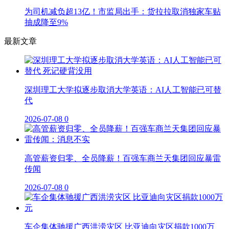
为司机减负超13亿！市监局出手：货拉拉取消独家车贴
抽成降至9%
最新文章
深圳理工大学拟逐步取消大学英语：AI人工智能已可替
代
2026-07-08
0
高管薪资归零、全员降薪！百强车商兰天集团回应暴雷
传闻
2026-07-08
0
车企集体驰援广西洪涝灾区 比亚迪向灾区捐款1000万