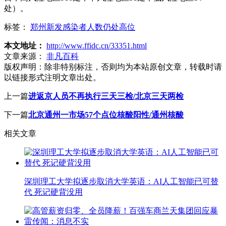
处）。
标签：
郑州新发感染者人数仍处高位
本文地址：
http://www.ffidc.cn/33351.html
文章来源：
非凡百科
版权声明：
除非特别标注，否则均为本站原创文章，转载时请
以链接形式注明文章出处。
上一篇
进返京人员不再执行三天三检/北京三天两检
下一篇
北京通州一市场57个点位核酸阳性/通州核酸
相关文章
深圳理工大学拟逐步取消大学英语：AI人工智能已可替
代 死记硬背没用