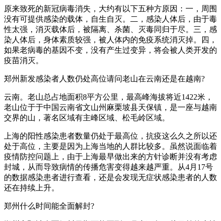
原来致死的新冠病毒消失，大约有以下五种方原因：一，周围
没有可提供感染的载体，自生自灭。二，感染人体后，由于毒
性太强，消灭载体后，被隔离、杀菌、灭毒同归于尽。三，感
染人体后，身体素质较强，被人体内的免疫系统消灭掉。四，
如果老病毒的基因不变，没有产生过变异，将会被人类开发的
疫苗消灭。
郑州新发感染者人数仍处高位请问老山在云南还是在越南?
云南。老山总占地面积8平方公里，最高峰海拔将近1422米，
老山位于于中国云南省文山州麻栗坡县天保镇，是一座与越南
交界的山，著名区域有主峰区域、松毛岭区域。
上海的阳性感染患者数量仍处于最高位，抗疫这么久之所以还
处于高位，主要是因为上海当地的人群比较多。虽然说面临着
疫情防控问题上，由于上海最早做出来的方针诊断并没有考虑
封城，从而导致病情的传播危害变得越来越严重。从4月17号
的数据感染患者进行查看，还是会发现无症状感染患者的人数
还在持续上升。
郑州什么时间能全面解封?