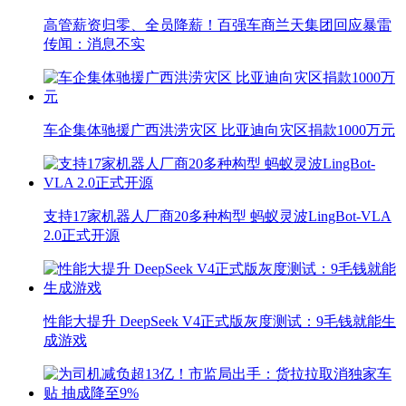
高管薪资归零、全员降薪！百强车商兰天集团回应暴雷
传闻：消息不实
车企集体驰援广西洪涝灾区 比亚迪向灾区捐款1000万元
支持17家机器人厂商20多种构型 蚂蚁灵波LingBot-VLA
2.0正式开源
性能大提升 DeepSeek V4正式版灰度测试：9毛钱就能生
成游戏