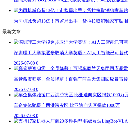
为司机减负超13亿！市监局出手：货拉拉取消独家车贴 抽
最新文章
深圳理工大学拟逐步取消大学英语：AI人工智能已可替
2026-07-08
0
高管薪资归零、全员降薪！百强车商兰天集团回应暴雷传
2026-07-08
0
车企集体驰援广西洪涝灾区 比亚迪向灾区捐款1000万
2026-07-08
0