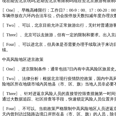
现在能去北京玩吗,近期去北京有限制吗现在去北京旅游有限制
〖One〗、早晚高峰限行：工作日7：00-9：00、17：00-
车辆停放在六环内合法车位，仍会按停放天数扣减年度办理次数。
〖Two〗、可以，北京目前允许正常旅游出行，无针对普通游
〖Three〗、北京可以去旅游，但有一定的限制和要求。出
〖Four〗、可以进北京，但具体是否需要办理手续取决于来
续。
中高风险地区进京政策
〖One〗、进京限制条件：通常包括7日内有中高风险区旅居
〖Two〗、法律分析：根据北京现行疫情防控政策，国内中
险地区所在地级市域内其他县（市、区、旗）当地人员非必要
〖Three〗、针对进返京风险人员的直接管控筛查措施第一
通过大数据追踪、社区排查等手段，快速锁定风险人员位置并
〖Four〗、不可以。当前政策严格限制中高风险地区人员进返
天内曾到访过陆路边境口岸所在县（市、区、旗）的人员，除