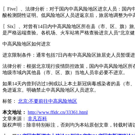
〖Five〗、法律分析：对于国内中高风险地区进京人员：国
酸检测阴性证明。低风险地区人员进返京后，旅居地调整为中
〖Six〗、对曾有14日内中高风险地区所在县（市、区、旗
是严格远端查验。各机场、火车站将严格查验进京人员“北京健
中高风险地区如何进京
进京限制条件：通常包括7日内有中高风险区旅居史人员暂缓进
法律分析：根据北京现行疫情防控政策，国内中高风险地区所
地级市域内其他县（市、区、旗）当地人员非必要不进京。
如果14天内曾到访过1例或以上本土新冠病毒感染者的县（市
免进返京。明确禁止中高风险地区人员进京。
标签：
北京:不要前往中高风险地区
本文地址：
http://www.ffidc.cn/33361.html
文章来源：
非凡百科
版权声明：
除非特别标注，否则均为本站原创文章，转载时请