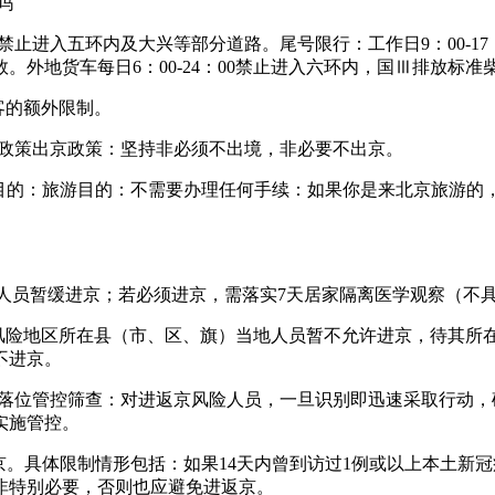
吗
20：00禁止进入五环内及大兴等部分道路。尾号限行：工作日9：0
外地货车每日6：00-24：00禁止进入六环内，国Ⅲ排放标
客的额外限制。
入京政策出京政策：坚持非必须不出境，非必要不出京。
访目的：旅游目的：不需要办理任何手续：如果你是来北京旅游
史人员暂缓进京；若必须进京，需落实7天居家隔离医学观察（不
高风险地区所在县（市、区、旗）当地人员暂不允许进京，待其所
不进京。
时间落位管控筛查：对进返京风险人员，一旦识别即迅速采取行动
实施管控。
京。具体限制情形包括：如果14天内曾到访过1例或以上本土新
非特别必要，否则也应避免进返京。