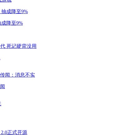
成降至9%
代
闻