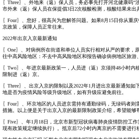
〖Three〗、外地来（返）保人员，务必事先打开河北健康码
市外来（返）保人员在保提倡3日2次核酸检测，核酸结果未出
〖Four〗、您好，很高兴为您解答问题。如果8月15日你
京政策，保障人员正常往来。
2022年出京入京最新通知
〖One〗、对病例所在街道和单位人员实行相对从严的要求
往中高风险地区：不去中高风险地区和报告确诊病例地区旅游
〖Two〗、年进京最新政策一，人员进（返）京须持48小时内
限制进（返）京。
〖Three〗、出京入京的限制以及2022年1月进出京最新
地是否为疫情风险等级升级地区，如有升级应避免前往。
〖Four〗、环京地区的人员进京需持有通勤绿码，无绿码者则
措施。以上便是关于出京入京的最新限制政策介绍，希望能够
〖Five〗、年1月18日，北京市新型冠状病毒肺炎疫情防控工
现有政策规定继续执行）。抵京后72小时内离京的不需要进行