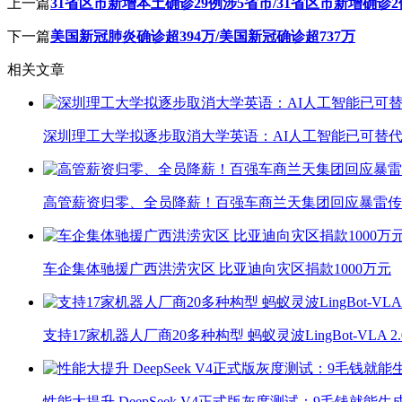
上一篇
31省区市新增本土确诊29例涉5省市/31省区市新增确诊
下一篇
美国新冠肺炎确诊超394万/美国新冠确诊超737万
相关文章
深圳理工大学拟逐步取消大学英语：AI人工智能已可替代
高管薪资归零、全员降薪！百强车商兰天集团回应暴雷传
车企集体驰援广西洪涝灾区 比亚迪向灾区捐款1000万元
支持17家机器人厂商20多种构型 蚂蚁灵波LingBot-VLA 
性能大提升 DeepSeek V4正式版灰度测试：9毛钱就能生