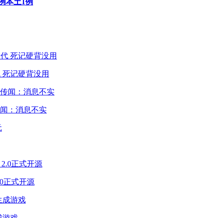
2例本土1例
 死记硬背没用
闻：消息不实
2.0正式开源
成游戏