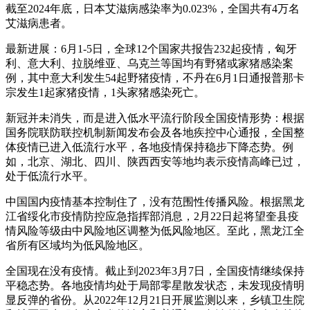
截至2024年底，日本艾滋病感染率为0.023%，全国共有4万名
艾滋病患者。
最新进展：6月1-5日，全球12个国家共报告232起疫情，匈牙
利、意大利、拉脱维亚、乌克兰等国均有野猪或家猪感染案
例，其中意大利发生54起野猪疫情，不丹在6月1日通报普那卡
宗发生1起家猪疫情，1头家猪感染死亡。
新冠并未消失，而是进入低水平流行阶段全国疫情形势：根据
国务院联防联控机制新闻发布会及各地疾控中心通报，全国整
体疫情已进入低流行水平，各地疫情保持稳步下降态势。例
如，北京、湖北、四川、陕西西安等地均表示疫情高峰已过，
处于低流行水平。
中国国内疫情基本控制住了，没有范围性传播风险。根据黑龙
江省绥化市疫情防控应急指挥部消息，2月22日起将望奎县疫
情风险等级由中风险地区调整为低风险地区。至此，黑龙江全
省所有区域均为低风险地区。
全国现在没有疫情。截止到2023年3月7日，全国疫情继续保持
平稳态势。各地疫情均处于局部零星散发状态，未发现疫情明
显反弹的省份。从2022年12月21日开展监测以来，乡镇卫生院