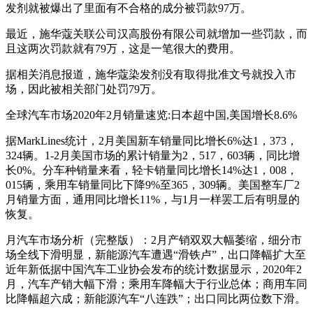
发剂就被爆出了里面有不合格的成分被罚款97万。
最近，施华蔻关联公司汉高股份有限公司就增加一些罚款，而
且这两次罚款就有79万，这是一笔很大的费用。
据相关消息报道，施华蔻染发剂没有取得批准文号就投入市
场，因此被相关部门处罚79万。
全球汽车市场2020年2月销量速览:日本超中国,美国增长8.6%
据MarkLines统计，2月美国新车销量同比增长6%达1，373，
324辆。1-2月美国市场的累计销量为2，517，603辆，同比增
长0%。分车种销量来看，轻卡销量同比增长14%达1，008，
015辆，乘用车销量同比下降9%至365，309辆。美国整车厂2
月销量方面，通用同比增长11%，与1月一样罢工后有明显的
恢复。
月汽车市场分析（完整版）：2月产销双双大幅萎缩，细分市
场全线下滑明显，新能源汽车遭遇“滑铁卢”，出口降幅扩大至
近年新低据中国汽车工业协会发布的统计数据显示，2020年2
月，汽车产销大幅下滑；乘用车降幅大于行业总体；商用车同
比降幅超六成；新能源汽车“八连跌”；出口同比两位数下滑。