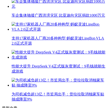
车企集体驰援广西洪涝灾区 比亚迪向灾区捐款1000万元
支持17家机器人厂商20多种构型 蚂蚁灵波LingBot-VLA
2.0正式开源
性能大提升 DeepSeek V4正式版灰度测试：9毛钱就能生
成游戏
为司机减负超13亿！市监局出手：货拉拉取消独家车贴
抽成降至9%