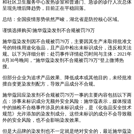
和社区卫生服务中心发热诊室和普通门、急诊的诊疗人次总体
呈现先增后降趋势，目前正在平稳回落。
总结：全国疫情形势依然严峻，湖北省是防控核心区域。
谨慎选择购买!施华蔻染发剂不合规被罚79万
施华蔻染发剂因不合规被罚79万，主要因其生产未取得批准文
号的特殊用途化妆品，且产品中检出未标识成分，违反相关法
规。以下为详细分析：处罚事件详情处罚时间与主体：2021年
8月30号晚间，“施华蔻染发剂不合规被罚79万”登上微博热
搜。
但部分企业为追求产品效果、降低成本或其他目的，未经批准
擅自变更染发剂配方，导致产品成分不合规。
施华蔻回应染发剂不合规被罚79万一事的主要内容包括以下两
点：涉事未标识成分无额外安全风险：施华蔻表示，媒体报道
中的抽检不合格事件涉及的未标识成分，是《化妆品安全技术
规范》允许添加的染发剂成分。这些未标识的成分不会导致额
外的安全风险，也不会影响染发效果。
但是大品牌的染发剂也不一定就是绝对安全的，最近施华蔻染