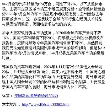
年2月全球汽车销量为674万台，同比下降2%。以下从整体市
场、主要车企及区域市场三个维度展开分析：全球整体销量趋
势2026年2月全球汽车市场呈现小幅收缩态势，总销量较去年
同期减少2%。这一数据反映了全球汽车行业在经历技术转型
与供应链调整后，仍面临需求波动的挑战。
加拿大皇家银行资本市场预测，2020年全球汽车产量将下降
16%，美国汽车销量将下降20%。而摩根史丹利的分析师发布
报告称，疫情将导致今年美国汽车销售量下滑9%。虽然目前
我们无法知道疫情对美国汽车市场带来的最终影响，但是从中
国汽车市场2月的情况来看，3-4月或将是美国汽车市场的至暗
时刻。
韩国作为汽车制造强国，2024年1-11月有2个品牌进入全球前
20位，且都进入全球前10位，其实力也不容小觑，中国与之相
比在品牌的高端化和市场影响力上还有提升空间。海外市场表
现中国入围全球前20强的比亚迪和吉利这两个品牌，主要得益
于国内汽车市场的贡献，海外市场销量占比并不高。
标签：
美国新冠肺炎确诊超394万
本文地址：
http://www.ffidc.cn/33362.html