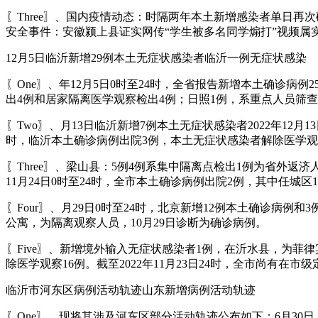
〖Three〗、国内疫情动态：时隔两年本土新增感染者单日
安全事件：安徽颍上县证实网传“学生被多名同学煽打”视频属
12月5日临沂新增29例本土无症状感染者临沂一例无症状感染
〖One〗、年12月5日0时至24时，全省报告新增本土确诊病
出4例和居家隔离医学观察检出4例；日照1例，系重点人员筛
〖Two〗、月13日临沂新增7例本土无症状感染者2022年12月
时，临沂本土确诊病例出院3例，本土无症状感染者解除医学观
〖Three〗、梁山县：5例4例系集中隔离点检出1例为省外返
11月24日0时至24时，全市本土确诊病例出院2例，其中任城区
〖Four〗、月29日0时至24时，北京新增12例本土确诊
公寓，为隔离观察人员，10月29日诊断为确诊病例。
〖Five〗、新增境外输入无症状感染者1例，在沂水县，为菲律
除医学观察16例。截至2022年11月23日24时，全市尚有在
临沂市河东区病例活动轨迹山东新增病例活动轨迹
〖One〗、现将其涉及河东区部分活动轨迹公布如下：6月30日