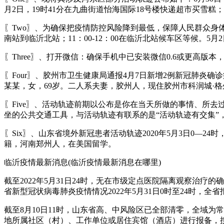
月2日，19时41分在九曲街道怡海国际18号楼快递超市买雪糕；1
〖Two〗、为确保把疫情防控风险降到最低，保障人民群众身体健康
南站到临沂北站；11：00-12：00在临沂北站候车区等候。5月
〖Three〗、打开微信：确保手机中已安装微信0.6或更高版
〖Four〗、胶州市卫生健康局通报4月7日新增2例新冠肺炎
某某，女，69岁。二人系夫妻，胶州人，现住胶州市科润城·
〖Five〗、活动轨迹前期以公布是你在当天所做的事情、所
坐的公共交通工具，与活动轨迹有联系的是“活动轨迹有交集”
〖Six〗、山东省境外新冠患者活动轨迹2020年5月3日0—
籍，河南郑州人，在美国留学。
临沂疫情最新消息(临沂疫情最新消息在哪里)
截至2022年5月31日24时，无在市级定点医院隔离观察治疗
省新型冠状病毒肺炎疫情情况2022年5月31日0时至24时
截至8月10日11时，山东省高、中风险区已全部清零，全域
地所属社区（村）、工作单位或居住宾馆（酒店）进行报备，