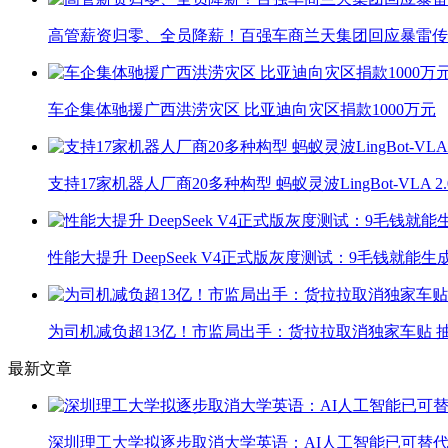
高管薪资归零、全员降薪！百强车商兰天集团回应暴雷传
车企集体驰援广西洪涝灾区 比亚迪向灾区捐款1000万元
支持17家机器人厂商20多种构型 蚂蚁灵波LingBot-VLA 
性能大提升 DeepSeek V4正式版灰度测试：9毛钱就能生
为司机减负超13亿！市监局出手：货拉拉取消独家车贴 抽
最新文章
深圳理工大学拟逐步取消大学英语：AI人工智能已可替