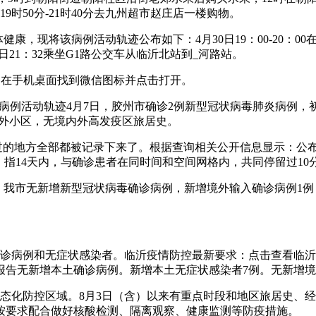
9时50分-21时40分去九州超市赵庄店一楼购物。
，现将该病例活动轨迹公布如下：4月30日19：00-20：00在
2日21：32乘坐G1路公交车从临沂北站到_河路站。
本，在手机桌面找到微信图标并点击打开。
确诊病例活动轨迹4月7日，胶州市确诊2例新型冠状病毒肺炎病例
格外小区，无境内外高发疫区旅居史。
去过的地方全部都被记录下来了。根据查询相关公开信息显示：公
，指14天内，与确诊患者在同时间和空间网格内，共同停留过10
24时，我市无新增新型冠状病毒确诊病例，新增境外输入确诊病例1
的确诊病例和无症状感染者。临沂疫情防控最新要求：点击查看临沂莒
，全省报告无新增本土确诊病例。新增本土无症状感染者7例。无新增
为常态化防控区域。8月3日（含）以来有重点时段和地区旅居史
按要求配合做好核酸检测、隔离观察、健康监测等防疫措施。