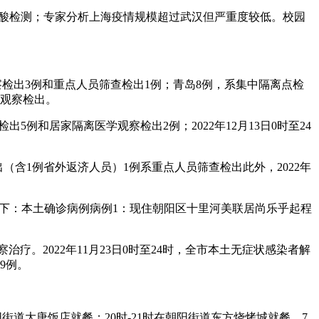
核酸检测；专家分析上海疫情规模超过武汉但严重度较低。校园
观察检出3例和重点人员筛查检出1例；青岛8例，系集中隔离点检
学观察检出。
出5例和居家隔离医学观察检出2例；2022年12月13日0时至24
出（含1例省外返济人员）1例系重点人员筛查检出此外，2022年
况如下：本土确诊病例病例1：现住朝阳区十里河美联居尚乐乎起程
疗。2022年11月23日0时至24时，全市本土无症状感染者解
9例。
街道大唐饭店就餐；20时-21时在朝阳街道东方烧烤城就餐。7