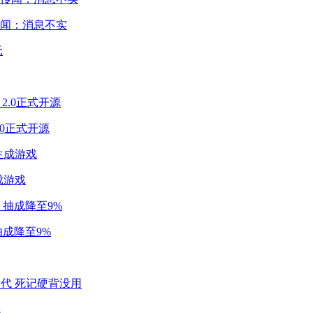
闻：消息不实
2.0正式开源
成游戏
成降至9%
代