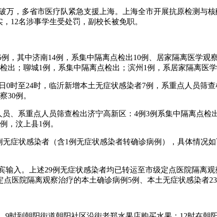
再次破万，多省市医疗队紧急支援上海。上海全市开展抗原检测与
实，12名涉事学生受处罚，副校长被免职。
例25例，其中济南14例，系集中隔离点检出10例、居家隔离医学
查检出；聊城1例，系集中隔离点检出；滨州1例，系居家隔离医
13日0时至24时，临沂新增本土无症状感染者7例，系重点人员筛查检
察30例。
济人员、系重点人员筛查检出济宁高新区：4例3例系集中隔离点检
1例，汶上县1例。
病例和3例无症状感染者（含1例无症状感染者转确诊病例），具体情
宾输入。上述29例无症状感染者均已转运至市级定点医院隔离观察治
市级定点医院隔离观察治疗的本土确诊病例5例、本土无症状感染者23
，9时到朝阳街道朝阳社区沿街老郑水果店购买水果；12时在朝阳