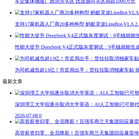
车企集体驰援广西洪涝灾区 比亚迪向灾区捐款1000万元
支持17家机器人厂商20多种构型 蚂蚁灵波LingBot-VLA 
性能大提升 DeepSeek V4正式版灰度测试：9毛钱就能生
为司机减负超13亿！市监局出手：货拉拉取消独家车贴 抽
最新文章
深圳理工大学拟逐步取消大学英语：AI人工智能已可替
2026-07-08
0
高管薪资归零、全员降薪！百强车商兰天集团回应暴雷传