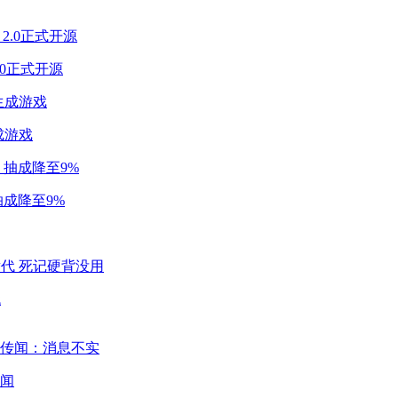
2.0正式开源
成游戏
成降至9%
代
闻