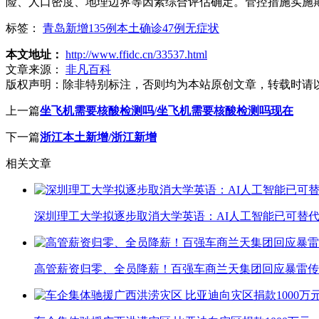
险、人口密度、地理边界等因素综合评估确定。管控措施实施
标签：
青岛新增135例本土确诊47例无症状
本文地址：
http://www.ffidc.cn/33537.html
文章来源：
非凡百科
版权声明：
除非特别标注，否则均为本站原创文章，转载时请
上一篇
坐飞机需要核酸检测吗/坐飞机需要核酸检测吗现在
下一篇
浙江本土新增/浙江新增
相关文章
深圳理工大学拟逐步取消大学英语：AI人工智能已可替代
高管薪资归零、全员降薪！百强车商兰天集团回应暴雷传