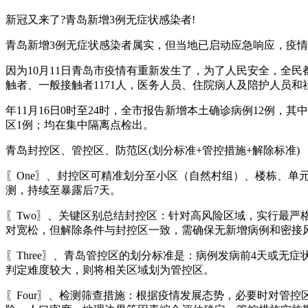
新冠又来了?青岛新增3例无症状感染者!
青岛新增3例无症状感染者属实，但当地已启动应急响应，疫
因为10月11日青岛市疫情有重新发生了，为了人民安全，全民
触者、一般接触者1171人，医务人员、住院病人及陪护人员和社
年11月16日0时至24时，全市报告新增本土确诊病例12例
区1例；均在集中隔离点检出。
青岛封控区、管控区、防范区(划分标准+管控措施+解除标准)
〖One〗、封控区可精准划分至小区（自然村组）、楼栋、单
测，持续至暴露后7天。
〖Two〗、关键区别总结封控区：针对高风险区域，实行最
对宽松，但解除条件与封控区一致，需确保无新增病例和密接
〖Three〗、青岛管控区的划分标准是：病例发病前4天或
判定难度较大，则将相关区域划为管控区。
〖Four〗、检测筛查措施：根据疫情发展态势，必要时对管