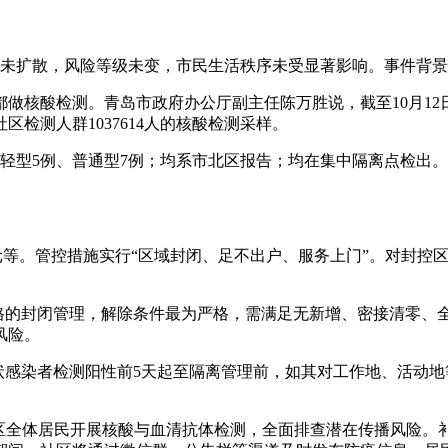
情未扩散，风险等级未变，市民生活秩序未受显著影响。事件背景
都做核酸检测。青岛市政府办公厅副主任陈万胜说，截至10月12
区检测人群1037614人的核酸检测采样。
，其中轻型5例、普通型7例；均系市北区报告；均在集中隔离点检出
元等。管控措施实行“区域封闭、足不出户、服务上门”。对封控区
严格的封闭管理，解除条件最为严格，需满足无新增、密接清零、
风险。
无症状感染者检测阳性前5天起至隔离管理前，如其对工作地、活
控区全体居民开展核酸与血清抗体检测，全面排查潜在传播风险