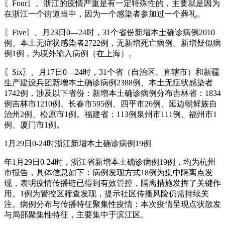
〖Four〗、浙江的疫情严重是有一定特殊性的，主要就是因为
在浙江一个街道当中，因为一个感染者参加过一个葬礼。
〖Five〗、月23日0—24时，31个省份新增本土确诊病例2010
例、本土无症状感染者2722例，无新增死亡病例。新增疑似病
例1例，为境外输入病例（在上海）。
〖Six〗、月17日0—24时，31个省（自治区、直辖市）和新疆
生产建设兵团新增本土确诊病例2388例、本土无症状感染者
1742例，涉及以下省份：新增本土确诊病例分布吉林省：1834
例吉林市1210例、长春市595例、四平市26例、延边朝鲜族自
治州2例、松原市1例。福建省：113例泉州市111例、福州市1
例、厦门市1例。
1月29日0-24时浙江新增本土确诊病例19例
年1月29日0-24时，浙江省新增本土确诊病例19例，均为杭州
市报告，具体信息如下：病例发现方式18例为集中隔离点发
现，表明疫情传播链已得到有效管控，隔离措施发挥了关键作
用。1例为管控区筛查发现，提示社区传播风险仍需持续关
注。病例分布与传播特征聚集性疫情：本次疫情呈现点状散发
与局部聚集性特征，主要集中于滨江区。