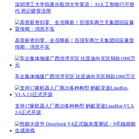
深圳理工大学拟逐步取消大学英语：AI人工智能已可替
代 死记硬背没用
高管薪资归零、全员降薪！百强车商兰天集团回应暴雷
传闻：消息不实
车企集体驰援广西洪涝灾区 比亚迪向灾区捐款1000万元
支持17家机器人厂商20多种构型 蚂蚁灵波LingBot-VLA
2.0正式开源