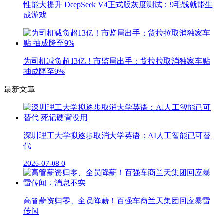
性能大提升 DeepSeek V4正式版灰度测试：9毛钱就能生
成游戏
为司机减负超13亿！市监局出手：货拉拉取消独家车贴
抽成降至9%
最新文章
深圳理工大学拟逐步取消大学英语：AI人工智能已可替
代
2026-07-08
0
高管薪资归零、全员降薪！百强车商兰天集团回应暴雷
传闻