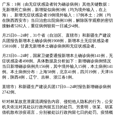
广东：1例（由无症状感染者转为确诊病例）其他关键数据：
无新增死亡病例，新增疑似病例3例（均为境外输入，在上
海）。新增无症状感染者19例境外输入：17例本土：2例（均
在陕西西安市）当日治愈出院病例33例，解除医学观察的密切
接触者5282人，重症病例较前一日减少4例。
月25日0—24时，31个省（自治区、直辖市）和新疆生产建设
兵团报告新增本土确诊病例1908例，新增本土无症状感染者
15816例，甘肃无新增本土确诊病例和无症状感染者。
月23日0—24时，国家卫健委通报新增本土确诊病例141例，无
症状感染者498例。具体数据及分析如下：新增确诊病例情况
当日新增确诊病例共156例，其中境外输入15例，本土病例141
例。本土病例分布：上海58例，北京41例，四川19例，天津16
例，陕西4例，辽宁、吉林、浙江各1例。
直辖市）和新疆生产建设兵团17日0—24时报告新增确诊病例
2742例。
针对林某故意泄露流调报告内容、侵犯他人隐私的行为，公安
机关依法对其处以行政拘留五日的处罚。另查明，张某、胡某
借机散布涉疫谣言，分别被处以行政拘留七日的处罚。疫情概