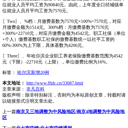
位就业人员平均工资为90840元。由此，上年度全口径城镇单
位就业人员月平均工资为7570元。
〖Two〗、%档：月缴费基数为7570元×100%=7570元，对应
月缴费金额为1514元。300%档：月缴费基数为7570元
×300%=22710元，对应月缴费金额为4542元。职工社保（单位
+个人）缴费基数职工社保的缴费基数统一以社平工资的
60%-300%为上下限，具体基数为4206元。
〖Three〗、年哈尔滨企业职工养老保险缴费基数范围为4542
元（下限）-22710元（上限），单位缴费比例为16%。
标签：
哈尔滨新增20例
本文地址：
http://www.ffidc.cn/33687.html
文章来源：
非凡百科
版权声明：
除非特别标注，否则均为本站原创文章，转载时请
以链接形式注明文章出处。
上一篇
南京又三地调整为中风险地区/南京4地调整为中风险地
区