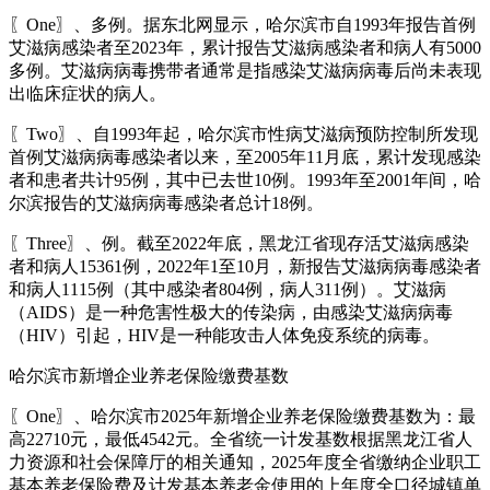
〖One〗、多例。据东北网显示，哈尔滨市自1993年报告首例
艾滋病感染者至2023年，累计报告艾滋病感染者和病人有5000
多例。艾滋病病毒携带者通常是指感染艾滋病病毒后尚未表现
出临床症状的病人。
〖Two〗、自1993年起，哈尔滨市性病艾滋病预防控制所发现
首例艾滋病病毒感染者以来，至2005年11月底，累计发现感染
者和患者共计95例，其中已去世10例。1993年至2001年间，哈
尔滨报告的艾滋病病毒感染者总计18例。
〖Three〗、例。截至2022年底，黑龙江省现存活艾滋病感染
者和病人15361例，2022年1至10月，新报告艾滋病病毒感染者
和病人1115例（其中感染者804例，病人311例）。艾滋病
（AIDS）是一种危害性极大的传染病，由感染艾滋病病毒
（HIV）引起，HIV是一种能攻击人体免疫系统的病毒。
哈尔滨市新增企业养老保险缴费基数
〖One〗、哈尔滨市2025年新增企业养老保险缴费基数为：最
高22710元，最低4542元。全省统一计发基数根据黑龙江省人
力资源和社会保障厅的相关通知，2025年度全省缴纳企业职工
基本养老保险费及计发基本养老金使用的上年度全口径城镇单