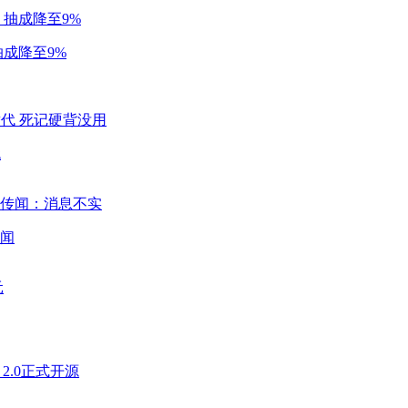
成降至9%
代
闻