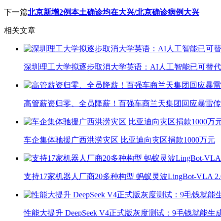
下一篇
北京新增2例本土确诊均在大兴/北京确诊病例大兴
相关文章
深圳理工大学拟逐步取消大学英语：AI人工智能已可替代
高管薪资归零、全员降薪！百强车商兰天集团回应暴雷传
车企集体驰援广西洪涝灾区 比亚迪向灾区捐款1000万元
支持17家机器人厂商20多种构型 蚂蚁灵波LingBot-VLA 
性能大提升 DeepSeek V4正式版灰度测试：9毛钱就能生