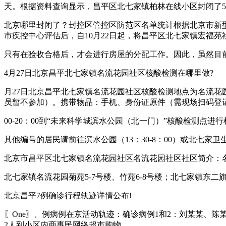
天。根据资料查询显示，昌平区北七家镇柏林在线小区封闭了5天
北京哪里封闭了？封控区管控区防范区名单统计根据北京市新型
市疾控中心评估后，自10月22日起，将昌平区北七家镇宏福
只有在验收合格后，才会进行房屋的分配工作。因此，虽然目
4月27日北京昌平北七家镇名流花园社区核酸检测在哪里做?
月27日北京昌平北七家镇名流花园社区核酸检测地点为名流花园篮
员暂不参加）。携带物品：手机、身份证原件（需现场扫码登
00-20：00到“未来科学城滨水公园（北一门）”核酸检测点进
其他编号的居民请前往滨水公园（13：30-8：00）或北七家卫生
北京市昌平区北七家镇名流花园社区名流花园社区社区简介：
北七家镇名流花园菊苑5-7号楼、竹苑6-8号楼；北七家镇东
北京昌平7例确诊行程轨迹详情公布!
〖One〗、例病例在京活动轨迹：确诊病例1和2：刘某某、陈
2人到小区内商惠民网络超市购物。