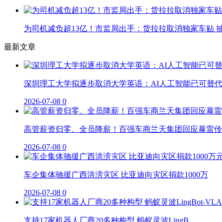
为司机减负超13亿！市监局出手：货拉拉取消独家车贴 抽
最新文章
深圳理工大学拟逐步取消大学英语：AI人工智能已可替
2026-07-08
0
高管薪资归零、全员降薪！百强车商兰天集团回应暴雷传
2026-07-08
0
车企集体驰援广西洪涝灾区 比亚迪向灾区捐款1000万
2026-07-08
0
支持17家机器人厂商20多种构型 蚂蚁灵波LingB