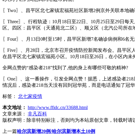
〖Two〗、昌平区北七家镇宏福苑社区新增2例京外关联本地确
〖Three〗、行程轨迹：10月18日至22日、10月25日
区。四区：昌平区（天通苑北二区）、顺义区（北汽公司所在
〖Four〗、月13日0时至15时，昌平区新增7名确诊病例和
〖Five〗、月28日，北京市召开疫情防控新闻发布会。昌平
在昌平区北七家镇宏福苑小区。10月18日至26日，在小区内未
全网点赞的“感染者218”找到了,他的身上有哪些可敬的精神?
〖One〗、这一番操作，引发全网点赞！据悉，上述感染者21
情况后，感染者218当天没有回到冠华苑，而是电话通知了冠
标签：
北七家疫情
本文地址：
http://www.ffidc.cn/33688.html
文章来源：
非凡百科
版权声明：
除非特别标注，否则均为本站原创文章，转载时请
上一篇
哈尔滨新增20例/哈尔滨新增本土10例