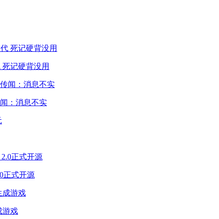
 死记硬背没用
闻：消息不实
2.0正式开源
成游戏