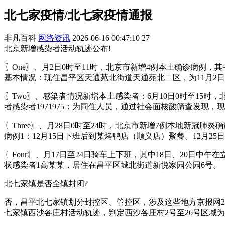
北七家疫情/北七家疫情通报
非凡百科
网络资讯
2026-06-16 00:47:10
27
北京新增感染者活动轨迹公布!
〖One〗、月2日0时至11时，北京市新增4例本土确诊病例
基本情况：现住昌平区天通苑北街道天通苑北二区，为11月2
〖Two〗、感染者情况新增本土感染者：6月10日0时至15
者感染者1971975：为同住人员，通过社会面核酸筛查发现
〖Three〗、月28日0时至24时，北京市新增7例本地新
病例1：12月15日下班后到某烤鸭店（顺义店）聚餐。12月2
〖Four〗、月17日至24日骑车上下班，其中18日、20日
状感染者1高某某，居住在昌平区城北街道新悦家园公园6号。
北七家镇是否全镇封闭?
否，昌平北七家镇划分封控区、管控区，涉及这些地方京报网202
七家镇西沙各庄村活动轨迹，判定西沙各庄村2号至26号区域为