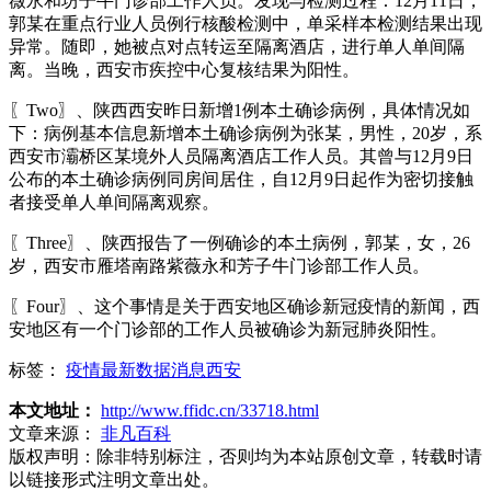
薇永和坊子牛门诊部工作人员。发现与检测过程：12月11日，
郭某在重点行业人员例行核酸检测中，单采样本检测结果出现
异常。随即，她被点对点转运至隔离酒店，进行单人单间隔
离。当晚，西安市疾控中心复核结果为阳性。
〖Two〗、陕西西安昨日新增1例本土确诊病例，具体情况如
下：病例基本信息新增本土确诊病例为张某，男性，20岁，系
西安市灞桥区某境外人员隔离酒店工作人员。其曾与12月9日
公布的本土确诊病例同房间居住，自12月9日起作为密切接触
者接受单人单间隔离观察。
〖Three〗、陕西报告了一例确诊的本土病例，郭某，女，26
岁，西安市雁塔南路紫薇永和芳子牛门诊部工作人员。
〖Four〗、这个事情是关于西安地区确诊新冠疫情的新闻，西
安地区有一个门诊部的工作人员被确诊为新冠肺炎阳性。
标签：
疫情最新数据消息西安
本文地址：
http://www.ffidc.cn/33718.html
文章来源：
非凡百科
版权声明：
除非特别标注，否则均为本站原创文章，转载时请
以链接形式注明文章出处。