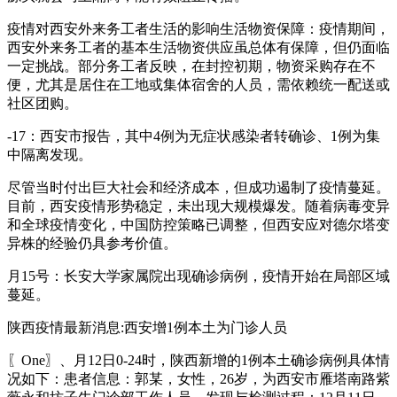
疫情对西安外来务工者生活的影响生活物资保障：疫情期间，
西安外来务工者的基本生活物资供应虽总体有保障，但仍面临
一定挑战。部分务工者反映，在封控初期，物资采购存在不
便，尤其是居住在工地或集体宿舍的人员，需依赖统一配送或
社区团购。
-17：西安市报告，其中4例为无症状感染者转确诊、1例为集
中隔离发现。
尽管当时付出巨大社会和经济成本，但成功遏制了疫情蔓延。
目前，西安疫情形势稳定，未出现大规模爆发。随着病毒变异
和全球疫情变化，中国防控策略已调整，但西安应对德尔塔变
异株的经验仍具参考价值。
月15号：长安大学家属院出现确诊病例，疫情开始在局部区域
蔓延。
陕西疫情最新消息:西安增1例本土为门诊人员
〖One〗、月12日0-24时，陕西新增的1例本土确诊病例具体情
况如下：患者信息：郭某，女性，26岁，为西安市雁塔南路紫