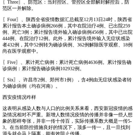
〖Three〗、防范区：当封控区、管控区全部解封解控后，防
范区一并解除。
〖Four〗、陕西全省疫情数据汇总截至12月13日24时，陕西省
累计报告本土确诊病例266例，其中在院治疗4例、已出院259
例、死亡3例；累计报告境外输入确诊病例456例，其中已出院
444例、在院治疗12例。此外，累计报告境外输入无症状感染
者432例，其中52例转为确诊病例、362例解除医学观察、18例
尚在医学观察中。
〖Five〗、累计死亡病例：累计死亡病例4636例。累计报告确
诊病例：累计报告确诊病例102932例。
〖Six〗、许昌市2例、郑州市1例），含4例由无症状感染者转
为确诊病例（均在河南）。
西安疫情况咋样
这表明从感染人数与人口的比例关系来看，西安新冠疫情的感
染情况相对不严重。新增人数情况疫情的传播并非像一些人想
象的那样夸张，并非一传十传百，实际传播系数大概是一传5-
3。在当前防控措施良好的情况下，顶多一传一，且一旦找到
源头就会马上隔离，能有效阻止传播。