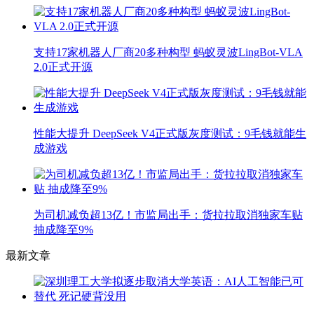
支持17家机器人厂商20多种构型 蚂蚁灵波LingBot-VLA
2.0正式开源
性能大提升 DeepSeek V4正式版灰度测试：9毛钱就能生
成游戏
为司机减负超13亿！市监局出手：货拉拉取消独家车贴
抽成降至9%
最新文章