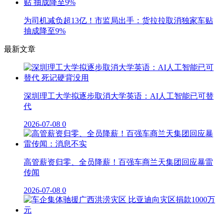
为司机减负超13亿！市监局出手：货拉拉取消独家车贴
抽成降至9%
最新文章
深圳理工大学拟逐步取消大学英语：AI人工智能已可替
代
2026-07-08
0
高管薪资归零、全员降薪！百强车商兰天集团回应暴雷
传闻
2026-07-08
0