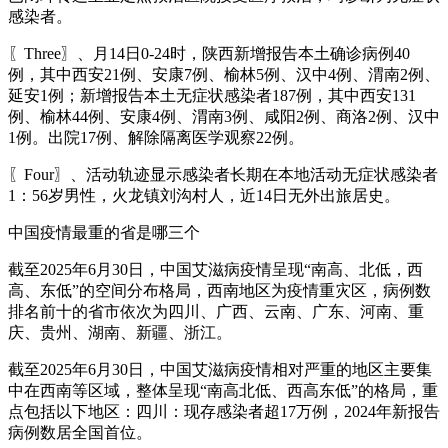
感染者。
〖Three〗、月14日0-24时，陕西新增报告本土确诊病例40
例，其中西安21例、安康7例、榆林5例、汉中4例、渭南2例、
延安1例；新增报告本土无症状感染者187例，其中西安131
例、榆林44例、安康4例、渭南3例、咸阳2例、商洛2例、汉中
1例。出院17例、解除隔离医学观察22例。
〖Four〗、活动轨迹显示感染者长期在本地活动无症状感染者
1：56岁男性，火龙镇刘沟村人，近14日无外出旅居史。
中国疫情最重的省是哪三个
截至2025年6月30日，中国艾滋病疫情呈现“南高、北低，西
高、东低”的空间分布格局，西南地区为疫情重灾区，病例数
排名前十的省市依次为四川、广西、云南、广东、河南、重
庆、贵州、湖南、新疆、浙江。
截至2025年6月30日，中国艾滋病疫情相对严重的地区主要集
中在西南等区域，整体呈现“南高北低、西高东低”的格局，重
点包括以下地区：四川：现存感染者超17万例，2024年新报告
病例数居全国首位。