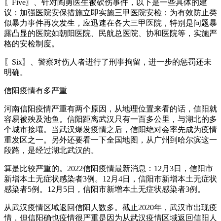
〖Five〗、针对陶勇医生被砍伤事件，以下是一些具体的建
议：加强医院安保措施立即实施三甲医院安检：为有效防止类
似暴力事件再次发生，应迅速在各大三甲医院，特别是问题暴
露凸显的医院如朝阳医院、民航总医院、协和医院等，实施严
格的安检制度。
〖Six〗、警察对伤人者进行了刑事拘留，进一步的惩罚还未
明确。
信阳疫情有多严重
河南信阳疫情严重有两个原因，从地理位置来看的话，信阳就
容易被殃及池鱼。信阳距离武汉只有一百多公里，与湖北的多
个城市接壤。当武汉爆发疫情之后，信阳绝对会率先成为疫情
重发区之一。另外还要看一下全国地图，从广州到哈尔滨这一
段路，是经过湖北武汉的。
算是比较严重的。2022信阳疫情最新消息：12月3日，信阳市
新增本土无症状感染者3例。12月4日，信阳市新增本土无症状
感染者5例。12月5日，信阳市新增本土无症状感染者3例。
从武汉疫情区域返回信阳人数多。截止2020年，武汉市出现疫
情，但信阳确也疫情很严重是因为从武汉疫情区域返回信阳人