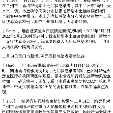
〖Three〗、月23日0—24时，甘肃新增4例本土确诊病例，均
在兰州市；新增25例本土无症状感染者，其中兰州市14例、天
水市11例。本土确诊病例分布甘肃省新增本土确诊病例4例，
全部集中在兰州市。本土无症状感染者分布甘肃省新增本土无
症状感染者25例，其中兰州市14例，天水市11例。
〖Four〗、烟台蓬莱区今日疫情最新情况时间：2022年5月3日
2022年5月2日0时至24时，我市新增本土确诊病例1例，新增本
土无症状感染者2例；新增境外输入无症状感染者1例。上述4
人均在集中隔离点发现。
11月14日天门市新增3例无症状感染者活动轨迹
〖One〗、月14日南通新增病例行动轨迹11月14日0时至24
时，南通新增确诊病例1例，无症状感染者8例，已闭环转运至
定点医疗机构隔离医学观察。基本情况和行程轨迹新增风险点
位如下：确诊病例：王某，系《南通市疫情防控2022年第91号
通告》中无症状感染者2王某的密切接触者，在集中隔离点发
现。
〖Two〗、靖远县新冠肺炎疫情防控通告11月14日，靖远县对
兰州市返靖闭环管控重点人员核酸检测时检出3例阳性人员，
已闭环转运至亚定点救治医院接受医疗救治，均诊断为无症状