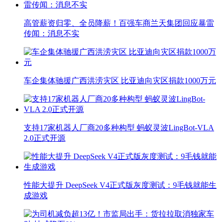
高管薪资归零、全员降薪！百强车商兰天集团回应暴雷
传闻：消息不实
车企集体驰援广西洪涝灾区 比亚迪向灾区捐款1000万元
支持17家机器人厂商20多种构型 蚂蚁灵波LingBot-VLA
2.0正式开源
性能大提升 DeepSeek V4正式版灰度测试：9毛钱就能生
成游戏