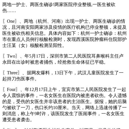
两地一护士、两医生确诊!两家医院停业整顿,一医生被砍
伤……
〖One〗、两地（杭州、河南）出现一护士、两医生确诊的情
况，且河南安阳两家涉及疫情的医疗机构已停业整顿，未提及
医生被砍伤相关信息。具体内容如下：杭州一护士确诊：杭州
市在重点人员例行核酸检测时，发现西溪医院肿瘤科住院部护
士汪某（女）核酸检测呈阳性。
〖Two〗、年5月17日，深圳市第二人民医院耳鼻喉科主任卢
永田在出诊时被患者捅伤，经抢救生命体征已平稳。
〖Three〗、据网友爆料，13日下午，武汉儿童医院发生了一
起持刀伤医事件。
〖Four〗、年12月17日上午，宜宾市第二人民医院发生了一起
令人震惊的事件，一名女医生在医院内被患者砍伤。令人遗憾
的是，受伤的女医生并非该患者的主治医生。据报，她的后脑
勺被砍了一刀，伤口长约10厘米。当天，网络上迅速传播了一
则消息，称上午9时许，该医院发生了医闹事件，一名女医生
遭受患者袭击。