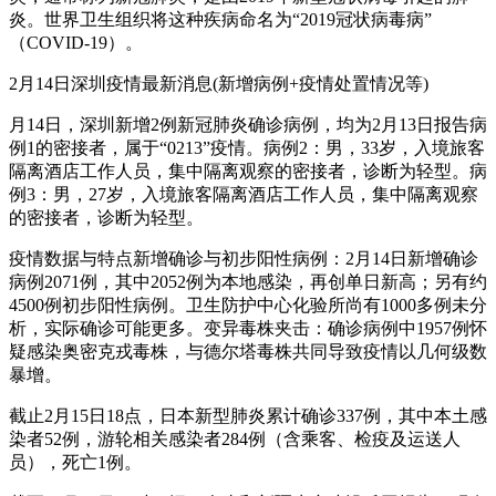
炎。世界卫生组织将这种疾病命名为“2019冠状病毒病”
（COVID-19）。
2月14日深圳疫情最新消息(新增病例+疫情处置情况等)
月14日，深圳新增2例新冠肺炎确诊病例，均为2月13日报告病
例1的密接者，属于“0213”疫情。病例2：男，33岁，入境旅客
隔离酒店工作人员，集中隔离观察的密接者，诊断为轻型。病
例3：男，27岁，入境旅客隔离酒店工作人员，集中隔离观察
的密接者，诊断为轻型。
疫情数据与特点新增确诊与初步阳性病例：2月14日新增确诊
病例2071例，其中2052例为本地感染，再创单日新高；另有约
4500例初步阳性病例。卫生防护中心化验所尚有1000多例未分
析，实际确诊可能更多。变异毒株夹击：确诊病例中1957例怀
疑感染奥密克戎毒株，与德尔塔毒株共同导致疫情以几何级数
暴增。
截止2月15日18点，日本新型肺炎累计确诊337例，其中本土感
染者52例，游轮相关感染者284例（含乘客、检疫及运送人
员），死亡1例。