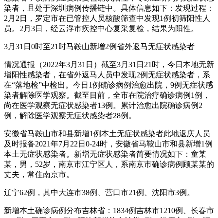
染者，且处于深圳病例传播链中。具体信息如下：发现过程：
2月2日，罗定市在已管控人员核酸筛查中发现1例初筛阳性人
员。2月3日，经云浮市疾控中心复采复检，结果为阳性。
3月31日0时至21时马鞍山新增2例省外返马无症状感染者
情况通报（2022年3月31日）截至3月31日21时，今日本地无新
增阳性感染者，在省外返马人员中发现2例无症状感染者，系
在“落地检”中检出。今日1例确诊病例治愈出院，9例无症状感
染者解除医学观察。截至目前，全市在院治疗确诊病例1例，
尚在医学观察无症状感染者13例。累计治愈出院确诊病例2
例，解除医学观察无症状感染者28例。
安徽省马鞍山市和县新增1例本土无症状感染者此地返庆人员
及时报备2021年7月22日0-24时，安徽省马鞍山市和县新增1例
本土无症状感染者。新增无症状感染者简要情况如下：童某
某，男，52岁，南京市江宁区人，系南京市确诊病例顾某某的
丈夫，常住南京市。
辽宁62例，其中大连市38例、营口市21例、沈阳市3例。
新增本土确诊病例分布吉林省：1834例吉林市1210例、长春市