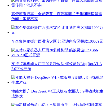
高管薪资归零、全员降薪！百强车商兰天集团回应暴雷
传闻：消息不实
车企集体驰援广西洪涝灾区 比亚迪向灾区捐款1000万元
支持17家机器人厂商20多种构型 蚂蚁灵波LingBot-VLA
2.0正式开源
性能大提升 DeepSeek V4正式版灰度测试：9毛钱就能生
成游戏