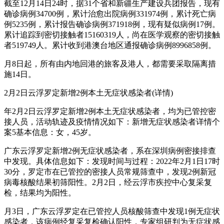
截至12月14日24时，据31个省和新疆生产建设兵团报告，现有
确诊病例34700例，累计治愈出院病例331974例，累计死亡病
例5235例，累计报告确诊病例371918例，现有疑似病例17例。
累计追踪到密切接触者15160319人，尚在医学观察的密切接触
者519749人。累计收到港澳台地区通报确诊病例8996858例。
月8日起，所有由内地回港的旅客及港人，都需要采取隔离措
施14日。
2月2日云浮罗定新增2例本土无症状感染者(详情)
年2月2日云浮罗定新增2例本土无症状感染者，均为已管控密
接人员，活动轨迹及疫情情况如下：新增无症状感染者详情个
案5基本信息：女，45岁。
广东云浮罗定新增2例无症状感染者，系在深圳病例密接排查
中发现。具体信息如下：发现时间与过程：2022年2月1日17时
30分，罗定市在已管控的密接人员常规筛查中，发现2例新冠
病毒核酸结果初筛阳性。2月2日，经云浮市疾控中心复采复
检，结果均为阳性。
月3日，广东云浮罗定在已管控人员核酸筛查中发现1例无症状
感染者，该病例经复采复检确认阳性，专家组研判为无症状感