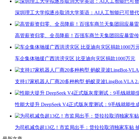
深圳理工大学拟逐步取消大学英语：AI人工智能已可替代
高管薪资归零、全员降薪！百强车商兰天集团回应暴雷传
车企集体驰援广西洪涝灾区 比亚迪向灾区捐款1000万元
支持17家机器人厂商20多种构型 蚂蚁灵波LingBot-VLA 
性能大提升 DeepSeek V4正式版灰度测试：9毛钱就能生
为司机减负超13亿！市监局出手：货拉拉取消独家车贴 抽
最新文章