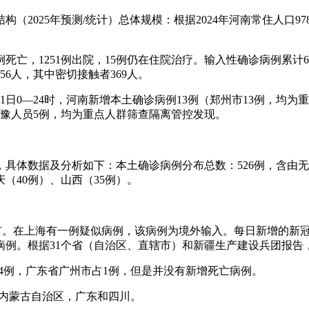
2025年预测/统计）总体规模：根据2024年河南常住人口978
中22例死亡，1251例出院，15例仍在住院治疗。输入性确诊病例累
56人，其中密切接触者369人。
11日0—24时，河南新增本土确诊病例13例（郑州市13例，均
返豫人员5例，均为重点人群筛查隔离管控发现。
4例，具体数据及分析如下：本土确诊病例分布总数：526例，含由
庆（40例）、山西（35例）。
尔市。在上海有一例疑似病例，该病例为境外输入。每日新增的新
例。根据31个省（自治区、直辖市）和新疆生产建设兵团报告，
占4例，广东省广州市占1例，但是并没有新增死亡病例。
，内蒙古自治区，广东和四川。