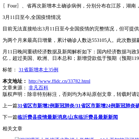
〖Four〗、省再次新增本土确诊病例，分别分布在江苏，湖
3月11日至今,全国疫情情况
目前无法直接给出3月11日至今全国疫情的完整情况，但可提供
为两个月来最高日增量，累计确诊人数达553105人。此次数
月11日晚间重磅经济数据及新闻解析如下：国内经济数据与政策动
亿，超过美国、欧洲、日本总和；新增贷款低于预期（预期1196
标签：
31省新增本土35例
本文地址：
http://www.ffidc.cn/33782.html
文章来源：
非凡百科
版权声明：
除非特别标注，否则均为本站原创文章，转载时请
上一篇
31省区市新增2例新冠肺炎/31省区市新增24例新冠肺炎
下一篇
临沂费县疫情最新消息/山东临沂费县最新新闻
相关文章