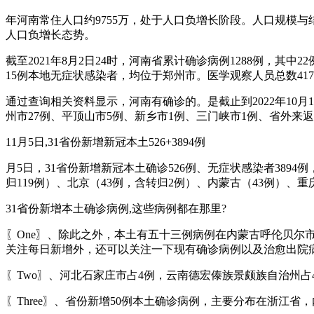
年河南常住人口约9755万，处于人口负增长阶段。人口规模与结构（
人口负增长态势。
截至2021年8月2日24时，河南省累计确诊病例1288例，其
15例本地无症状感染者，均位于郑州市。医学观察人员总数417
通过查询相关资料显示，河南有确诊的。是截止到2022年10月
州市27例、平顶山市5例、新乡市1例、三门峡市1例、省外来
11月5日,31省份新增新冠本土526+3894例
月5日，31省份新增新冠本土确诊526例、无症状感染者389
归119例）、北京（43例，含转归2例）、内蒙古（43例）、重
31省份新增本土确诊病例,这些病例都在那里?
〖One〗、除此之外，本土有五十三例病例在内蒙古呼伦贝
关注每日新增外，还可以关注一下现有确诊病例以及治愈出院病
〖Two〗、河北石家庄市占4例，云南德宏傣族景颇族自治州
〖Three〗、省份新增50例本土确诊病例，主要分布在浙江省