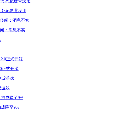
 死记硬背没用
闻：消息不实
2.0正式开源
成游戏
成降至9%